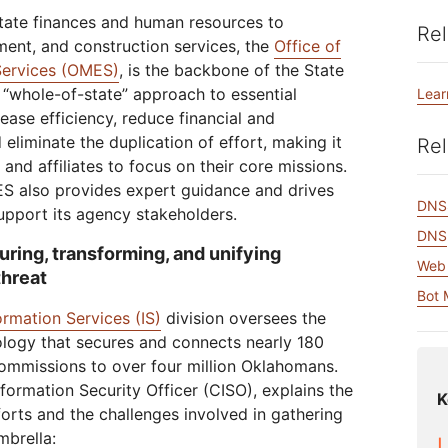
Realtime
R2
Global
tate finances and human resources to
Echtzeit-Audio-/-Video-Apps
Daten ohne kostspielige
Rel
anitäre Hilfe
Behörden
Wahlen
Analyseberichte
kschutz
entwickeln
Egress-Gebühren speichern
Erfolgre
ment, and construction services, the
Office of
ekt Galileo
Projekt „Athenian“
Cloudflare for Cam
Experte
Services (OMES)
, is the backbone of the State
rivatanwender
Zum Tarifvergleich
Cloudflare TV
Cloudforce O
“whole-of-state” approach to essential
Lear
Vertiefung
E
für
Innovative
Bedrohungsfor
ease efficiency, reduce financial and
Reihen und
und -maßnahm
Ereignisse
Demos
Events
R2
eliminate the duplication of effort, making it
Rel
Daten speichern ohne teure
Webinare
 and affiliates to focus on their core missions.
Egress-Gebühren
Post-Quanten-Kryptografie
Workshops
ES also provides expert guidance and drives
Daten schützen und
DNS
pport its agency stakeholders.
Compliance-Standards erfüllen
DNS
uring, transforming, and unifying
Demo anfragen
Web 
threat
Bot
ormation Services (IS)
division oversees the
ology that secures and connects nearly 180
commissions to over four million Oklahomans.
formation Security Officer (CISO), explains the
K
forts and the challenges involved in gathering
brella: