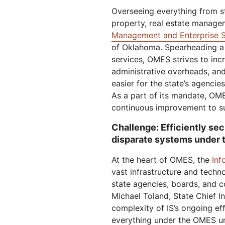
Workers
ML-Modelle in unserem
Overseeing everything from s
Netzwerk ausführen
Serverlose Apps
Hum
Schutz von Webanwendungen und
Netzwer
D PREISE
erstellen/bereitstellen
property, real estate manage
KENNENLERNEN
Proj
APIs
Management and Enterprise 
Tarife
KMU-Tarife
Tarife für P
theNET
of Oklahoma. Spearheading a 
TARIFE UND PREISE
Erkenntnisse 
services, OMES strives to incr
das digitale
Unternehmen
Workers
Workers KV
administrative overheads, and 
Serverlose Apps erstellen &
Serverloser Schlüssel-Werte-
easier for the state’s agencies
bereitstellen
Speicher für Apps
KI-Sicherheit
Datenkonformität
As a part of its mandate, OM
Sichern Sie agentenbasierte KI-
Compliance optimieren und
continuous improvement to su
und GenAI-Anwendungen
Risiken minimieren
Challenge: Efficiently sec
disparate systems under 
At the heart of OMES, the
Inf
vast infrastructure and techn
state agencies, boards, and 
Michael Toland, State Chief In
complexity of IS’s ongoing ef
everything under the OMES um