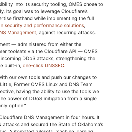
sibility into its security tooling, OMES chose to
ly. Its goal was to leverage Cloudflare’s
tise firsthand while implementing the full
on security and performance solutions
,
 DNS Management
, against recurring attacks.
ent — administered from either the
omer toolsets via the Cloudflare API — OMES
e incoming DDoS attacks, strengthening the
e built-in,
one-click DNSSEC
.
th our own tools and push our changes to
r Little, Former OMES Linux and DNS Team
ctive, having the ability to use the tools we
 the power of DDoS mitigation from a single
nly option.”
loudflare DNS Management in four hours. It
 attacks and secured the State of Oklahoma’s
ays. Automated rulesets, machine learning,