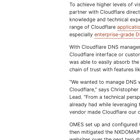
To achieve higher levels of vi
partner with Cloudflare direct
knowledge and technical exper
range of Cloudflare
applicati
especially
enterprise-grade
With Cloudflare DNS managem
Cloudflare interface or cust
was able to easily absorb th
chain of trust with features lik
“We wanted to manage DNS wi
Cloudflare,” says Christophe
Lead. “From a technical perspe
already had while leveraging
vendor made Cloudflare our o
OMES set up and configured C
then mitigated the NXDOMAIN
websites over the next two d