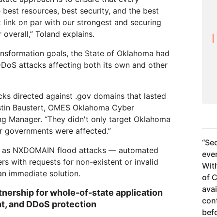
best resources, best security, and the best
 link on par with our strongest and securing
overall,” Toland explains.
ransformation goals, the State of Oklahoma had
oS attacks affecting both its own and other
cks directed against .gov domains that lasted
ustin Baustert, OMES Oklahoma Cyber
 Manager. “They didn't only target Oklahoma
r governments were affected.”
“
Sec
nts as NXDOMAIN flood attacks — automated
eve
rs with requests for non-existent or invalid
Wit
n immediate solution.
of C
avai
tnership for whole-of-state application
con
t, and DDoS protection
bef