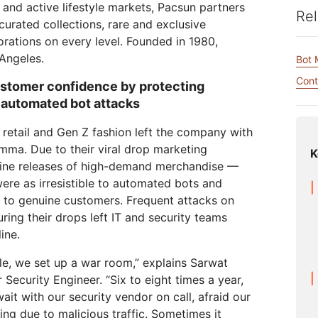
and active lifestyle markets, Pacsun partners
网络保护
leo
Athenian Project
Cloudflare For Campa
Rel
curated collections, rare and exclusive
互动
个人计划
比较各项计划
orations on every level. Founded in 1980,
Cloudflare TV
Cloud
活动
Angeles.
Bot
略洞察
创新系列和活动
威胁研
R2
网络研
轻松存储数据，无高昂出口费用
Cont
ustomer confidence by protecting
后量子加密技术
automated bot attacks
险
保护数据并满足合规标准
retail and Gen Z fashion left the company with
emma. Due to their viral drop marketing
K
nline releases of high-demand merchandise —
were as irresistible to automated bots and
e to genuine customers. Frequent attacks on
ring their drops left IT and security teams
ine.
le, we set up a war room,” explains Sarwat
 Security Engineer. “Six to eight times a year,
it with our security vendor on call, afraid our
ng due to malicious traffic. Sometimes it