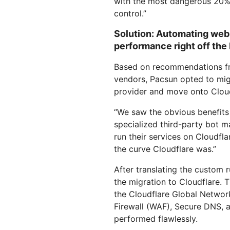
with the most dangerous 20% 
control.”
Solution: Automating web
performance right off the 
Based on recommendations fr
vendors, Pacsun opted to mig
provider and move onto Cloud
“We saw the obvious benefits 
specialized third-party bot 
run their services on Cloudfl
the curve Cloudflare was.”
After translating the custom r
the migration to Cloudflare. 
the Cloudflare Global Networ
Firewall (WAF), Secure DNS, 
performed flawlessly.