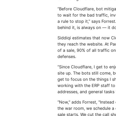
“Before Cloudflare, bot mitig
to wait for the bad traffic, in
a rule to stop it,” says Forre
behind it, is always on — it 
Siddiqi estimates that now Cl
they reach the website. At Pac
of a sale, 90% of all traffic 
defenses.
“Since Cloudflare, I get to en
site up. The bots still come, b
get to focus on the things I 
working with the ERP staff to
addresses, and general tasks t
“Now," adds Forrest, "Instead
the war room, we schedule a c
sale starts. We cut the call s