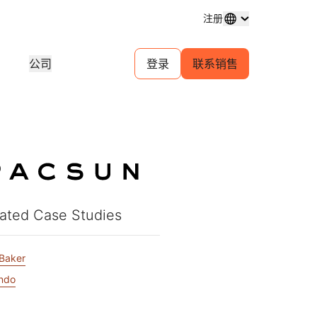
注册
公司
登录
联系销售
域名注册
探索项目
自助服务代理计划
分析
购买和管理域名
客户故事
为您的客户管理自助帐户
行业研
体中心
试用
招聘
金融服务
1.1.1.1
30 秒 AI 演示
对等互连门户
活动
近期新闻
直播线上研讨会
探索空缺职位
免费 DNS 解析器
快速入门指南
为您的网络提供流量洞察
即将举
游戏
学习中心
资源
探索 Workers Playground
信任
教育工具和操作指南
构建、测试和部署
合规信
查找合作伙伴
ated Case Studies
产品指南
商
为您的业务赋能 —— 与 Cloudflare
规性
透明度
开发人员 Discord
Powered+ 合作伙伴携手
重要服务提供商网络
参考架构
与监管
政策与披露
加入社区
支持
Baker
分析师报告
联系
文档
ndo
开始构建
产品演示和导览
社区
开发者文档
无法
口费用
健康
全球服务