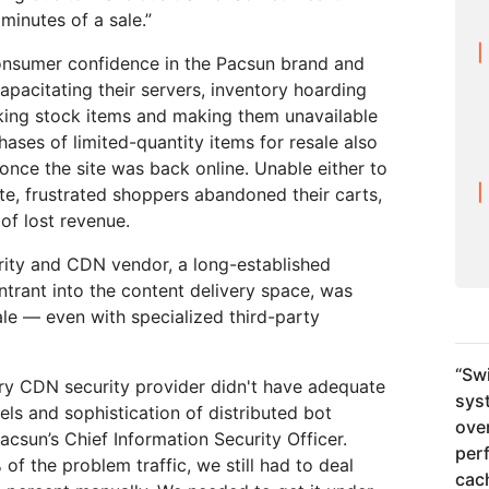
minutes of a sale.”
consumer confidence in the Pacsun brand and
ncapacitating their servers, inventory hoarding
ing stock items and making them unavailable
ases of limited-quantity items for resale also
 once the site was back online. Unable either to
te, frustrated shoppers abandoned their carts,
 of lost revenue.
ity and CDN vendor, a long-established
ntrant into the content delivery space, was
ale — even with specialized third-party
“
Swi
ry CDN security provider didn't have adequate
sys
vels and sophistication of distributed bot
ove
Pacsun’s Chief Information Security Officer.
per
of the problem traffic, we still had to deal
cac