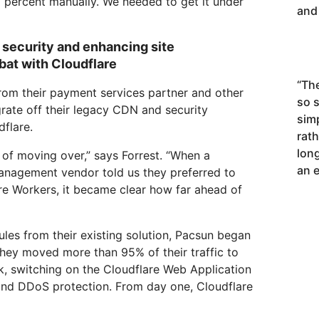
percent manually. We needed to get it under
and 
 security and enhancing site
bat with Cloudflare
“
The
om their payment services partner and other
so 
rate off their legacy CDN and security
sim
flare.
rath
long
of moving over,” says Forrest. “When a
an e
management vendor told us they preferred to
are Workers, it became clear how far ahead of
ules from their existing solution, Pacsun began
They moved more than 95% of their traffic to
k, switching on the Cloudflare Web Application
and DDoS protection. From day one, Cloudflare