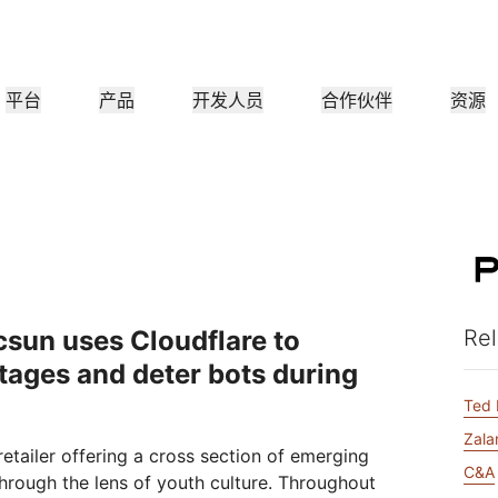
平台
产品
开发人员
合作伙伴
资源
合作伙伴门户
行业
公司
合作伙伴
满足客户需
查找资源并注册交易
教程
案例研究
投资者关系
参考架构
网络研讨会
媒
小型组织
成为 Cloudflare 合作伙伴
应用性能
网络
医疗保健
领导团队
分步构建教程
Cloudflare 助力成功
投资者信息
图表和设计模式
深入洞察的讨论
探索
零售
CDN
L3/4 DDoS 保护
公共部门
报告
博客
与安全
DNS
防火墙即服务
他资源
来自 Cloudflare 研究的见解
技术深挖和产品资讯
csun uses Cloudflare to
Rel
作伙伴
全球系统集成商
服务提供
媒体
存储和数据库
信任
合
智能路由
网络互连
资源
tages and deter bots during
的技术合作伙伴和集成生
支持无缝的大规模数字化转型
发现我们的
现代化网络
和保护
政策、流程和安全
认证
产品指南
Images
D1
Ted 
Load balancing
智能路由
咖啡店网络
转换、优化图像
创建无服务器 SQL 数据库
参考架构
解决方案与产品指南
Zala
retailer offering a cross section of emerging
产品文档
Realtime
R2
WAN 现代化
分析师报告
C&A
hrough the lens of youth culture. Throughout
构建实时音频和视频应用
存储数据无需支付昂贵的出
政府机构
选举