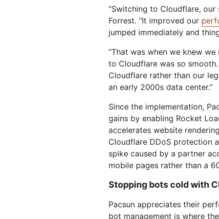
“Switching to Cloudflare, our
Forrest. “It improved our
perf
jumped immediately and things
“That was when we knew we ma
to Cloudflare was so smooth.
Cloudflare rather than our lega
an early 2000s data center.”
Since the implementation, Pa
gains by enabling Rocket Load
accelerates website rendering 
Cloudflare DDoS protection 
spike caused by a partner acc
mobile pages rather than a 60
Stopping bots cold with 
Pacsun appreciates their per
bot management is where they