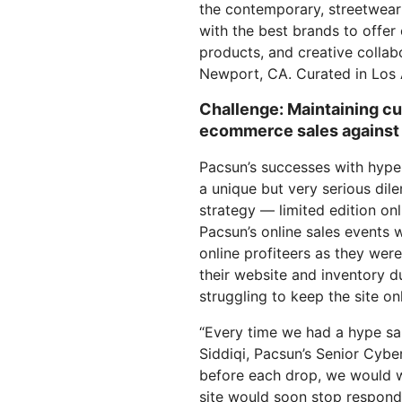
划与价格
the contemporary, streetwear 
保护 Web 应用和 API
Project Gali
探索
with the best brands to offer 
terprise 计划
小型企业计划
计划与价格
products, and creative collab
theNET
Newport, CA. Curated in Los 
数字企业战
Workers
Workers KV
构建并部署无服务器应用
应用的无服务器键值存储
Challenge: Maintaining c
AI 安全
数据合规
ecommerce sales against 
队与数字体验
保护智能体式 AI 和生成式 AI 应用
简化合规并最小化风
Pacsun’s successes with hype 
a unique but very serious dil
strategy — limited edition o
Pacsun’s online sales events 
online profiteers as they wer
their website and inventory du
struggling to keep the site onl
“Every time we had a hype sa
Siddiqi, Pacsun’s Senior Cyber
before each drop, we would wa
site would soon stop respondi