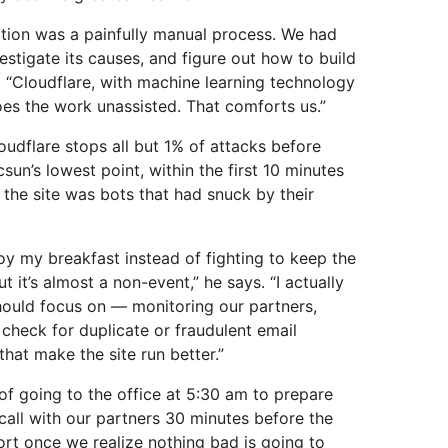
ation was a painfully manual process. We had
vestigate its causes, and figure out how to build
st. “Cloudflare, with machine learning technology
does the work unassisted. That comforts us.”
oudflare stops all but 1% of attacks before
sun’s lowest point, within the first 10 minutes
on the site was bots that had snuck by their
joy my breakfast instead of fighting to keep the
ut it’s almost a non-event,” he says. “I actually
should focus on — monitoring our partners,
 check for duplicate or fraudulent email
hat make the site run better.”
 of going to the office at 5:30 am to prepare
all with our partners 30 minutes before the
hort once we realize nothing bad is going to