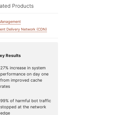
igns
Project Fair Shot
专家引导助力成功
开发人员
ated Products
帮助我选择
force One
Radar
演示
 Management
获
究与运营
互联网流量和安全趋势
讨会
研讨会
ent Delivery Network (CDN)
请求演示
ey Results
27% increase in system
performance on day one
from improved cache
rates
99% of harmful bot traffic
stopped at the network
edge