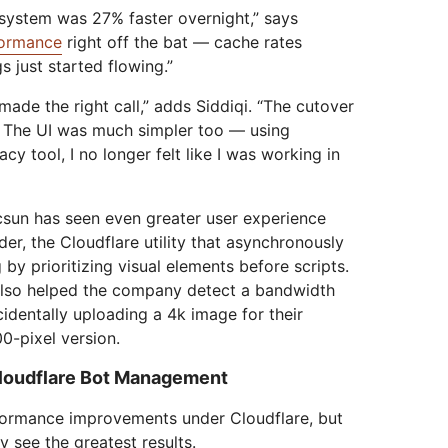
 system was 27% faster overnight,” says
ormance
right off the bat — cache rates
 just started flowing.”
de the right call,” adds Siddiqi. “The cutover
 The UI was much simpler too — using
cy tool, I no longer felt like I was working in
csun has seen even greater user experience
er, the Cloudflare utility that asynchronously
by prioritizing visual elements before scripts.
also helped the company detect a bandwidth
identally uploading a 4k image for their
0-pixel version.
Cloudflare Bot Management
formance improvements under Cloudflare, but
 see the greatest results.