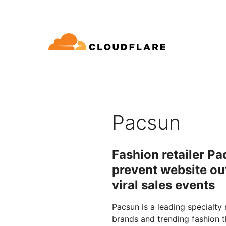
文档
互动
公司信息
品
合作伙伴网络
球连通云
Enterprise
小型
通过 Cloudflare 发展、创新并
开发人员图书馆
应用演示
演示 + 产品导览
领导力
oudflare 全球连通云提供 60 多种网络、
适用于中大型组织
对于
SE (Cloudflare One)
应用安全
求
全和性能服务。
文档和指南
探索您能构建什么
按需产品演示
认识我们的
Pacsun
ro Trust 网络访问
L7 DDoS 防护
图书馆
合作关系类型
产品
信任，隐私
全 Web 网关
Web 应用防火墙
实用指南、技术路线图及其
Fashion retailer Pa
PowerUP 计划
技术合
人工智能
计算
隐私
络即服务/SD-WAN
API 安全解决方案
prevent website ou
发展业务的同时保障客户连接和安
探索我们
现代化安全
政策、数据
全
态系统
构建
viral sales events
AI Gateway
Observability
子邮件安全
机器人管理
VPN 替代品
观测和控制 AI 应用
日志、指标和追踪
参考架构
公众利益
Pacsun is a leading specialty 
技术指南
Workers AI
Workers
性
网络钓鱼防护
brands and trending fashion t
在我们的网络上运行 ML 模型
构建和部署无服务器应用
人道主义