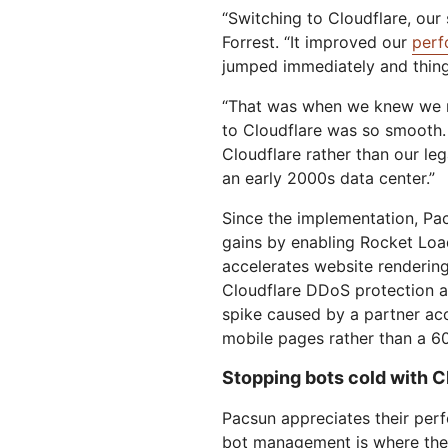
“Switching to Cloudflare, our
Forrest. “It improved our
perf
jumped immediately and things
“That was when we knew we ma
to Cloudflare was so smooth.
Cloudflare rather than our lega
an early 2000s data center.”
Since the implementation, Pa
gains by enabling Rocket Load
accelerates website rendering 
Cloudflare DDoS protection 
spike caused by a partner acc
mobile pages rather than a 60
Stopping bots cold with 
Pacsun appreciates their per
bot management is where they