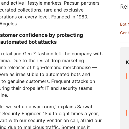
Realtime
R2
and active lifestyle markets, Pacsun partners
Global
Rel
Echtzeit-Audio-/-Video-Apps
Daten ohne kostspielige
anitäre Hilfe
Behörden
Wahlen
Analyseberichte
curated collections, rare and exclusive
kschutz
entwickeln
Egress-Gebühren speichern
Erfolgre
ekt Galileo
Projekt „Athenian“
Cloudflare for Cam
Experte
orations on every level. Founded in 1980,
rivatanwender
Zum Tarifvergleich
Angeles.
Bot
Cloudflare TV
Cloudforce O
Vertiefung
E
für
Innovative
Bedrohungsfor
Cont
ustomer confidence by protecting
Reihen und
und -maßnahm
Ereignisse
Demos
Events
R2
automated bot attacks
Daten speichern ohne teure
Webinare
Egress-Gebühren
retail and Gen Z fashion left the company with
Post-Quanten-Kryptografie
Workshops
Daten schützen und
emma. Due to their viral drop marketing
K
Compliance-Standards erfüllen
nline releases of high-demand merchandise —
were as irresistible to automated bots and
Demo anfragen
e to genuine customers. Frequent attacks on
ring their drops left IT and security teams
ine.
le, we set up a war room,” explains Sarwat
 Security Engineer. “Six to eight times a year,
it with our security vendor on call, afraid our
ng due to malicious traffic. Sometimes it