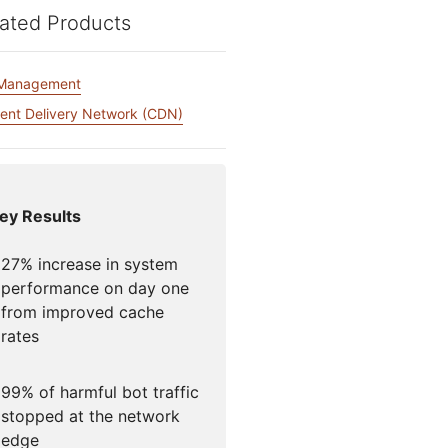
Jetzt entwickeln
e Dienste
ated Products
Kontozugang verlor
Gesundheit
ich unter Leitung von
paigns
Project Fair Shot
n
Entwickler-Discord
 Management
ne
Radar
ntscheidungshilfe
schung
Internet-Traffic
ent Delivery Network (CDN)
Hilfe hole
en
und
Sicherheitstrends
ey Results
27% increase in system
performance on day one
from improved cache
rates
99% of harmful bot traffic
stopped at the network
edge