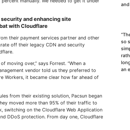
percent manually. We needed to get it under
and 
 security and enhancing site
bat with Cloudflare
“
The
om their payment services partner and other
so 
rate off their legacy CDN and security
sim
flare.
rath
long
of moving over,” says Forrest. “When a
an e
management vendor told us they preferred to
are Workers, it became clear how far ahead of
ules from their existing solution, Pacsun began
They moved more than 95% of their traffic to
k, switching on the Cloudflare Web Application
and DDoS protection. From day one, Cloudflare