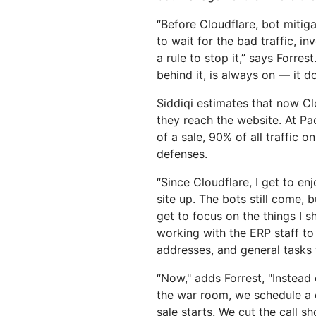
“Before Cloudflare, bot mitig
to wait for the bad traffic, in
a rule to stop it,” says Forre
behind it, is always on — it 
Siddiqi estimates that now Cl
they reach the website. At Pac
of a sale, 90% of all traffic 
defenses.
“Since Cloudflare, I get to en
site up. The bots still come, b
get to focus on the things I 
working with the ERP staff to
addresses, and general tasks t
“Now," adds Forrest, "Instead
the war room, we schedule a c
sale starts. We cut the call s