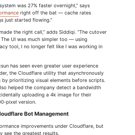
 system was 27% faster overnight,” says
ormance
right off the bat — cache rates
 just started flowing.”
de the right call,” adds Siddiqi. “The cutover
 The UI was much simpler too — using
cy tool, I no longer felt like I was working in
csun has seen even greater user experience
er, the Cloudflare utility that asynchronously
by prioritizing visual elements before scripts.
also helped the company detect a bandwidth
identally uploading a 4k image for their
0-pixel version.
Cloudflare Bot Management
formance improvements under Cloudflare, but
 see the greatest results.