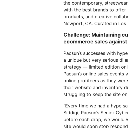
Workers
ML-Modelle in unserem
the contemporary, streetwear 
Netzwerk ausführen
Serverlose Apps
Hum
with the best brands to offer 
Schutz von Webanwendungen und
Netzwer
D PREISE
erstellen/bereitstellen
KENNENLERNEN
Proj
APIs
products, and creative collab
Tarife
KMU-Tarife
Tarife für P
Newport, CA. Curated in Los 
theNET
TARIFE UND PREISE
Erkenntnisse 
Challenge: Maintaining c
das digitale
Unternehmen
Workers
Workers KV
ecommerce sales against 
Serverlose Apps erstellen &
Serverloser Schlüssel-Werte-
bereitstellen
Speicher für Apps
Pacsun’s successes with hype 
KI-Sicherheit
Datenkonformität
Sichern Sie agentenbasierte KI-
Compliance optimieren und
a unique but very serious dil
und GenAI-Anwendungen
Risiken minimieren
strategy — limited edition o
Pacsun’s online sales events 
online profiteers as they wer
their website and inventory du
struggling to keep the site onl
“Every time we had a hype sa
Siddiqi, Pacsun’s Senior Cyber
before each drop, we would wa
site would soon stop respondi