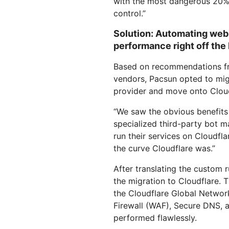
with the most dangerous 20% 
control.”
Solution: Automating web
performance right off the 
Based on recommendations fr
vendors, Pacsun opted to mig
provider and move onto Cloud
“We saw the obvious benefits 
specialized third-party bot 
run their services on Cloudfl
the curve Cloudflare was.”
After translating the custom r
the migration to Cloudflare. 
the Cloudflare Global Networ
Firewall (WAF), Secure DNS, 
performed flawlessly.