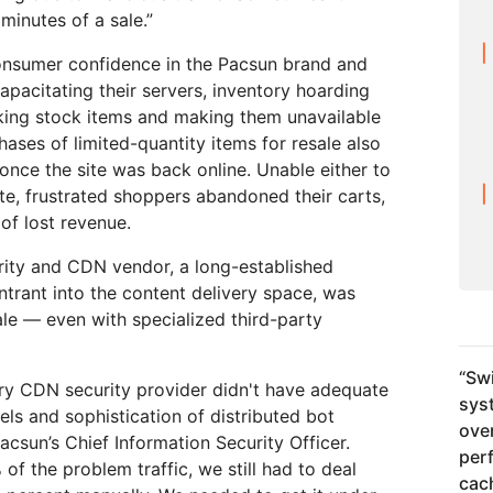
minutes of a sale.”
consumer confidence in the Pacsun brand and
ncapacitating their servers, inventory hoarding
ing stock items and making them unavailable
ases of limited-quantity items for resale also
 once the site was back online. Unable either to
te, frustrated shoppers abandoned their carts,
 of lost revenue.
ity and CDN vendor, a long-established
ntrant into the content delivery space, was
ale — even with specialized third-party
“
Swi
ry CDN security provider didn't have adequate
sys
vels and sophistication of distributed bot
ove
Pacsun’s Chief Information Security Officer.
per
of the problem traffic, we still had to deal
cac