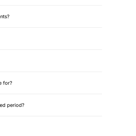
nts?
e for?
red period?