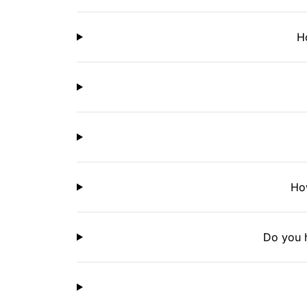
H
How
Do you h