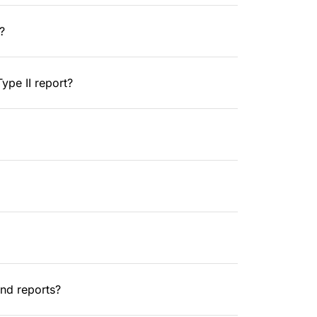
?
ype II report?
and reports?