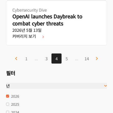
Cybersecurity Dive
OpenAI launches Daybreak to
combat cyber threats
2026년 5월 13일
커버리지 보기
1
...
3
4
5
...
14
필터
년
2026
2025
2024