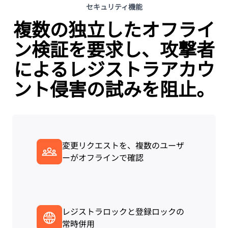
セキュリティ機能
複数の独立したオフライ
ン検証を要求し、攻撃者
によるレジストラアカウ
ント侵害の試みを阻止。
変更リクエストを、複数のユーザ
ーがオフラインで確認
レジストラロックと登録ロックの
常時併用