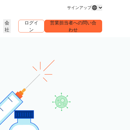
サインアップ
会
ログイ
営業担当者への問い合
社
ン
わせ
ドメイン登録
プロジェクトを詳しく見る
セルフサーブエージェンシープ
アナリストレポート
グ
メインの購入と管理
お客様事例
業界調査レポート
世界
ログラム
試験導入
キャリア
クライアントのセルフサーブアカウ
ントを管理
1.1.1
30秒でできるAIデモ
イベント
を詳しく見る
ライブバーチャルワークショップ
求人情報を確認する
リーDNSリゾルバー
始めるためのクイックガイド
今後の地域イベント
ピアツーピア（P2P）ポータル
ラーニングセンター
ネットワークのトラフィックインサ
リソース
Workers Playgroundを詳し
信頼、プライバシー、コン
イト
教育ツールとハウツーコンテンツ
く見る
イアンス
製品ガイド
構築、テスト、デプロイ
コンプライアンス情報とポリシ
ダー
ンス
透明性
リファレンスアーキテクチャ
ービスプロバ
ポリシーと開示情報
Developers Discord
パートナーの検索
クをご紹介
コミュニティに参加する
PowerUPでビジネスを強化し、
アナリストレポート
サポート
Cloudflare Powered+パートナーと
問い合わせる
ャ
ンテーション
つながりましょう。
製品デモとツアー
ドキュメント
構築を開始する
コミュニティフォーラム
グローバルサービス
健康