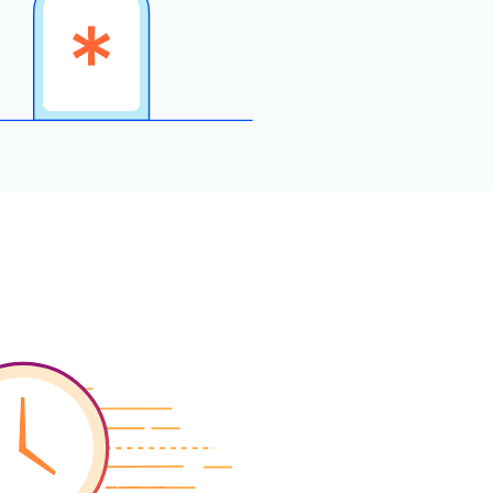
アカウントにアクセスでき
門家による成功支援
Project Fair Shot
なりましたか？
Developers Discord
プラン選択にヘルプが
Radar
インターネットト
必要
ラフィックとセキ
ュリティのトレン
支援を申し込む
ド