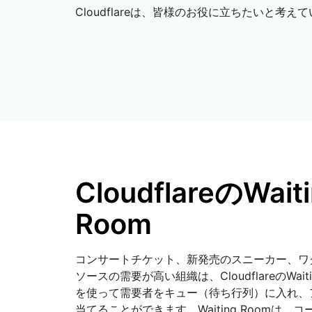
を実行
開
Cloudflareは、皆様のお役に立ちたいと考え
プロジェクトGalil
WebアプリとAPIを保護
ネット
探求
と料金
theNET
rpriseプラン
中小企業向けプラン
個人向
プランと料金
デジタルエンター
プライズに関する
経営管理層向けイ
Workers
Workers KV
ンサイト
AIセキュリティ
データコンプライアンス
サーバーレスアプリの構築とデプ
アプリ用のサーバーレスkey-
エージェント型AIおよびGenAIア
ロイ
コンプライアンスの合理化とリス
valueストア
プリケーションのセキュリティ保
ク最小化
護
CloudflareのWait
Room
コンサートチケット、新発売のスニーカー、ワ
ソースの需要が高い組織は、CloudflareのWaiti
を使って需要者をキュー（待ち行列）に入れ、
当てることができます。Waiting Roomは、