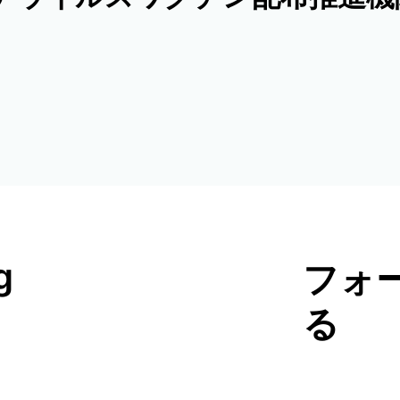
g
フォ
る