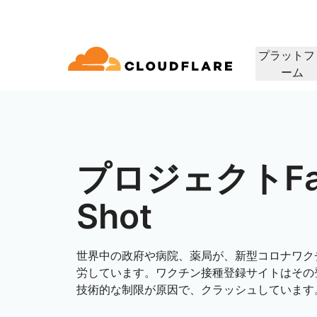
プラットフ
ーム
ドキュメンテーション
相談
会社情報
パートナーネットワーク
ィクラウド
エンタープライズ
スモールビジネス
Cloudflareで成長、革新、顧客ニーズを満
コネクティビティクラウド
大中企業向け
小規模組織向け
開発者ライブラリ
デモと製品ツアー
アプリケーションデモ
リーダーシッ
（Cloudflare One）
アプリケーションセキュリ
アプリ
たす
グ、セキュリティ、パ
ドキュメントとガイド
オンデマンドの製品デモ
構築可能なものを見る
リーダーの紹介
ティ
マンス
ビスを60以上提供し
プロジェクトFa
トラストネットワーク
セス
レイヤー7のDDoS攻撃対策
CDN
ライブラリ
パートナーのタイプ
製品
信頼、プライバ
Shot
役立つガイド、ロードマップなど
アWebゲートウェイ
Webアプリケーションファ
DNS
人工知能
コンピューティング
PowerUPプログラム
テクノロジーパ
プライバシー
イアウォール
顧客の接続と保護を維持しつつ、
当社のテクノロジ
ポリシー、データ
ビスとしてのネットワ
スマー
ション
セキュリティモダナイゼーション
ネット
ビジネスを成長
インテグレーター
構築
世界中の政府や病院、薬局が、新型コロナワク
AI Gateway
Observability
 SD-WAN
APIセキュリティ
について
AIアプリの監視と制御
ログ、メトリクス、トレース
Load b
労しています。ワクチン接種登録サイトはその
VPNの代替
リファレンスアーキテクチャ
コーヒ
ルセキュリティ
ボット管理
技術的な制限が原因で、クラッシュしています
公共の利益
テクニカルガイド
Workers AI
Workers
フィッシング対策
WANモ
当社のネットワークでMLモデル
サーバーレスアプリの構築と展
人道支援