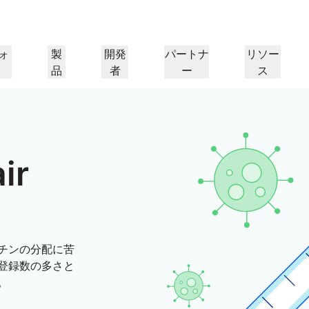
ォ
製
開発
パートナ
リソー
品
者
ー
ス
パートナーポータル
パートナー
業界
ド
リソースの検索と案件登
Cloudflareパートナーにな
プ
導入事例
チュートリアル
IR
ウェビナー
リファレンスアーキテクチャ
プレス
ケーションパフォー
ネットワーキング
録
る
ヘルスケア
1.
Cloudflareで成功を追求
段階的な構築チュートリアル
投資家情報
洞察に満ちたディスカッション
図とデザインパターン
最近のニュース
ir
フ
金融サービス
小売
レイヤー3/4のDDoS攻撃対
策
ゲーミング
公共機関
レポート
ブログ
シー、安全性
Cloudflareの調査インサイト
技術的な詳細情報と製品ニュース
Firewall as a Service
メディア
ストレージとデータベース
ートナー
グローバルシステムインテグ
サービスプロバイ
信頼
コンプライア
リソース
ーパートナーと
本当に価値のあるサ
レーター
、保護
ポリシー、プロセス、安全性
認定および規制
トルーティング
ネットワークインターコネ
ワークモダナイゼーション
のエコシステム
イダーのネットワー
シームレスで大規模なデジタルト
チンの分配に苦
製品ガイド
Images
D1
クト
ランスフォーメーションサポート
画像の変換と最適化
サーバーレスSQLデータベース
alancing
登録数の多さと
リファレンスアーキテクチ
ーショップネットワーキング
ソリューションおよび製品ガイド
ドキュメ
を作成
スマートルーティング
。
製品ドキュメント
開発者向け
Realtime
アナリストレポート
ダナイゼーション
R2
リアルタイムのオーディオおよ
政府
選挙