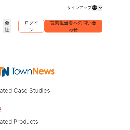
サインアップ
会
ログイ
営業担当者への問い合
社
ン
わせ
ドメイン登録
プロジェクトを詳しく見る
セルフサーブエージェンシープ
アナリストレポート
グ
メインの購入と管理
お客様事例
業界調査レポート
世界
ログラム
試験導入
キャリア
クライアントのセルフサーブアカウ
ントを管理
1.1.1
30秒でできるAIデモ
イベント
を詳しく見る
ライブバーチャルワークショップ
求人情報を確認する
リーDNSリゾルバー
始めるためのクイックガイド
今後の地域イベント
ピアツーピア（P2P）ポータル
ラーニングセンター
ネットワークのトラフィックインサ
リソース
Workers Playgroundを詳し
信頼、プライバシー、コン
イト
教育ツールとハウツーコンテンツ
く見る
イアンス
製品ガイド
ated Case Studies
構築、テスト、デプロイ
コンプライアンス情報とポリシ
ダー
ンス
透明性
リファレンスアーキテクチャ
ービスプロバ
ポリシーと開示情報
Developers Discord
パートナーの検索
クをご紹介
コミュニティに参加する
PowerUPでビジネスを強化し、
アナリストレポート
サポート
s
Cloudflare Powered+パートナーと
問い合わせる
ャ
ンテーション
つながりましょう。
製品デモとツアー
ドキュメント
構築を開始する
ated Products
コミュニティフォーラム
グローバルサービス
健康