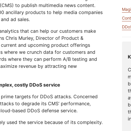
び動画アプリを構築
高額のエグレス料金なしでデー
CMS) to publish multimedia news content.
eo
Athenianプロジェクト
Cloudflare For Campaigns
専
タを保存
ワークの保護
Magi
相談
0 ancillary products to help media companies
Cont
 and ad sales.
Cloudflare TV
Cloudforce
けプラン
プランを比較する
イベント
デモ
革新的なシリーズ
One
DDoS
ウェビナー
 analytics that can help our customers make
とイベント
脅威のリサーチと
R2
オペレーション
ns Chris Murley, Director of Product &
ワークショップ
ポスト量子の暗号
高額のエグレス料金なしでデータ
ur current and upcoming product offerings
データの保護とコンプライアンス
保存
基準の充足
los where we crunch data for customers and
K
rds where they can perform A/B testing and
デモを依頼
aximize revenue by attracting new
C
m
b
mplex, costly DDoS service
t
 prime targets for DDoS attacks. Concerned
a
attacks to degrade its CMS’ performance,
b
loud-based DDoS defense service.
t
i
ly used the service because of its complexity.