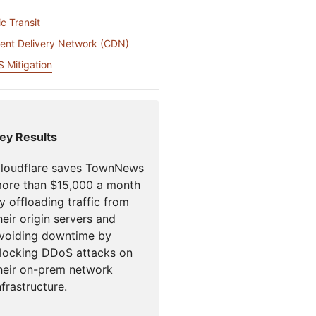
アカウントにアクセスでき
門家による成功支援
Project Fair Shot
なりましたか？
c Transit
Developers Discord
ent Delivery Network (CDN)
プラン選択にヘルプが
Radar
インターネットト
 Mitigation
必要
ラフィックとセキ
ュリティのトレン
支援を申し込む
ド
ey Results
loudflare saves TownNews
ore than $15,000 a month
y offloading traffic from
heir origin servers and
voiding downtime by
locking DDoS attacks on
heir on-prem network
nfrastructure.