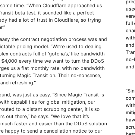
pred
 some time. “When Cloudflare approached us
use
ansit beta test, it sounded like a perfect
ven
dy had a lot of trust in Cloudflare, so trying
full
r.”
char
wit
easy the contract negotiation process was and
and
ictable pricing model. “We’re used to dealing
Tra
x contracts full of ‘gotcha’s,’ like bandwidth
no-
 $4,000 every time we want to turn the DDoS
and
rges us a flat monthly rate, with no bandwidth
turning Magic Transit on. Their no-nonsense,
and refreshing.”
“
Sin
und, was just as easy. “Since Magic Transit is
com
th capabilities for global mitigation, our
with
routed to a distant scrubbing center, it is so
miti
 out there,” he says. “We love that it’s
have
so much faster and easier than the DDoS solution
scr
e happy to send a cancellation notice to our
bet