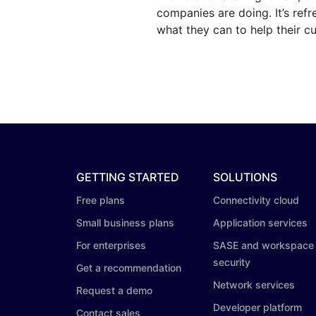
companies are doing. It’s ref
what they can to help their c
GETTING STARTED
SOLUTIONS
Free plans
Connectivity cloud
Small business plans
Application services
For enterprises
SASE and workspace
security
Get a recommendation
Network services
Request a demo
Developer platform
Contact sales