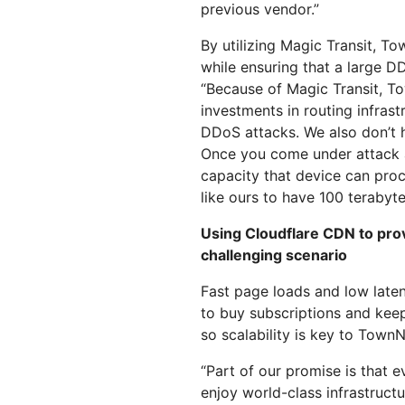
previous vendor.”
By utilizing Magic Transit, 
while ensuring that a large D
“Because of Magic Transit, 
investments in routing infrastr
DDoS attacks. We also don’t 
Once you come under attack a
capacity that device can proce
like ours to have 100 terabyt
Using Cloudflare CDN to pro
challenging scenario
Fast page loads and low late
to buy subscriptions and kee
so scalability is key to TownN
“Part of our promise is that 
enjoy world-class infrastruct