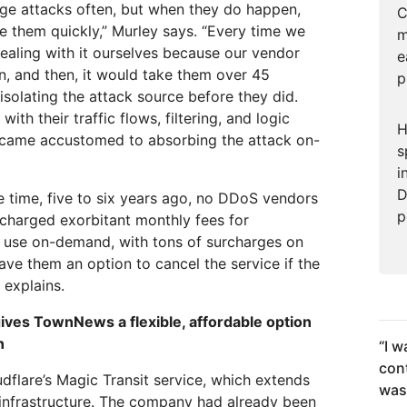
arge attacks often, but when they do happen,
C
e them quickly,” Murley says. “Every time we
m
ealing with it ourselves because our vendor
e
on, and then, it would take them over 45
p
isolating the attack source before they did.
with their traffic flows, filtering, and logic
H
 became accustomed to absorbing the attack on-
s
i
D
he time, five to six years ago, no DDoS vendors
p
 charged exorbitant monthly fees for
 use on-demand, with tons of surcharges on
ave them an option to cancel the service if the
 explains.
gives TownNews a flexible, affordable option
n
“
I w
con
flare’s Magic Transit service, which extends
was
infrastructure. The company had already been