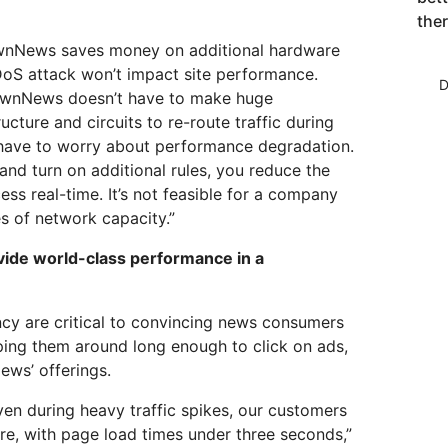
the
TownNews saves money on additional hardware
DoS attack won’t impact site performance.
D
TownNews doesn’t have to make huge
ucture and circuits to re-route traffic during
have to worry about performance degradation.
nd turn on additional rules, you reduce the
ss real-time. It’s not feasible for a company
es of network capacity.”
vide world-class performance in a
ncy are critical to convincing news consumers
ping them around long enough to click on ads,
ews’ offerings.
even during heavy traffic spikes, our customers
ure, with page load times under three seconds,”