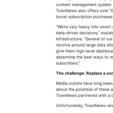
を実行
開
content management system (
プロジェクトGalil
WebアプリとAPIを保護
ネット
探求
と料金
TownNews also offers over 10
boost subscription purchases
theNET
rpriseプラン
中小企業向けプラン
個人向
プランと料金
デジタルエンター
“We’re very heavy into smart
プライズに関する
経営管理層向けイ
Workers
Workers KV
data-driven decisions,” explai
ンサイト
AIセキュリティ
データコンプライアンス
サーバーレスアプリの構築とデプ
アプリ用のサーバーレスkey-
Infrastructure. “Several of o
エージェント型AIおよびGenAIア
ロイ
コンプライアンスの合理化とリス
valueストア
プリケーションのセキュリティ保
ク最小化
revolve around large data si
護
give them high-level dashboa
determine the best ways to m
subscribers.”
The challenge: Replace a co
Media outlets have long been
about the potential of these 
TownNews partnered with a c
Unfortunately, TownNews rare