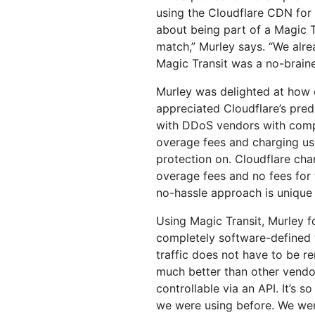
using the Cloudflare CDN for
about being part of a Magic Tr
match,” Murley says. “We alrea
Magic Transit was a no-braine
Murley was delighted at how 
appreciated Cloudflare’s pred
with DDoS vendors with comple
overage fees and charging us
protection on. Cloudflare cha
overage fees and no fees for 
no-hassle approach is unique 
Using Magic Transit, Murley fo
completely software-defined wi
traffic does not have to be re
much better than other vendors
controllable via an API. It’s 
we were using before. We wer