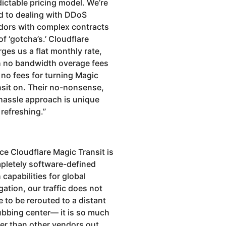
ictable pricing model. We’re
d to dealing with DDoS
dors with complex contracts
 of ‘gotcha’s.’ Cloudflare
ges us a flat monthly rate,
h no bandwidth overage fees
 no fees for turning Magic
nsit on. Their no-nonsense,
hassle approach is unique
 refreshing.
”
ce Cloudflare Magic Transit is
pletely software-defined
 capabilities for global
gation, our traffic does not
 to be rerouted to a distant
ubbing center— it is so much
ter than other vendors out