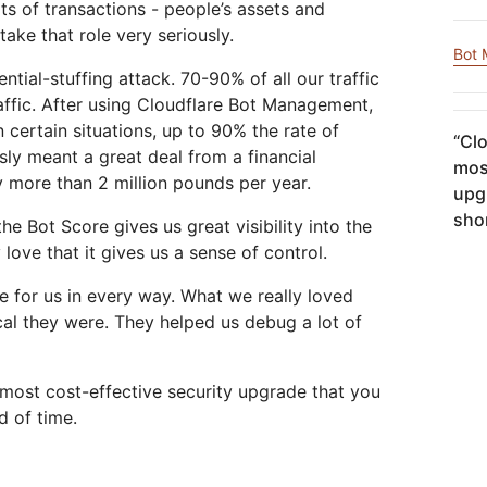
Realtime
Archivia i dati senza costose
ts of transactions - people’s assets and
tto Galileo
Progetto Athenian
Cloudflare For Ca
Crea app audio e video in
tariffe in uscita
ake that role very seriously.
Report di analisi
tempo reale
 la rete
ividuali
Confronta i piani
Bot
tial-stuffing attack. 70-90% of all our traffic
raffic. After using Cloudflare Bot Management,
Impegno
Cloudflare TV
Cloudforc
certain situations, up to 90% the rate of
dimenti
Serie ed eventi
One
“
Clo
Eventi
Demo
 per
innovativi
R2
Ricerca e
sly meant a great deal from a financial
mos
digitale
Archivia i dati senza ingenti costi
operazioni 
Webinar
Workshop
 more than 2 million pounds per year.
Crittografia post-quantistica
in uscita
minacce
upg
Proteggi i dati e rispetta gli
shor
e Bot Score gives us great visibility into the
standard di conformità
y love that it gives us a sense of control.
Richiedi una dem
 for us in every way. What we really loved
cal they were. They helped us debug a lot of
 most cost-effective security upgrade that you
d of time.