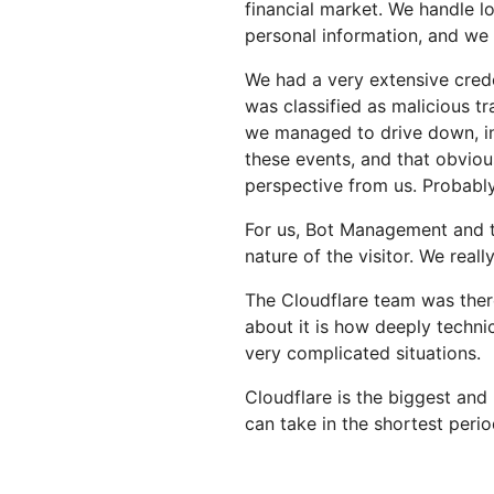
Esegui modelli ML sulla nostra
Crea e distribuisci app
financial market. We handle lo
 PREZZI
Proge
rete
serverless
personal information, and we t
Proteggi le app Web e le API
Proteggi
terprise
Piani per piccole imprese
Piani ind
ESPLORA
We had a very extensive creden
was classified as malicious t
PIANI E PREZZI
theNET
we managed to drive down, in 
Approfon
esecutivi
Workers
Workers KV
these events, and that obviou
l'impresa 
Crea e distribuisci app serverless
Archivio chiave-valore
perspective from us. Probably
Sicurezza dell'IA
Conformità dei dati
serverless per le app
Applicazioni sicure di IA agentica
Semplifica la conformità e riduci
For us, Bot Management and th
e IA generativa
al minimo i rischi
nature of the visitor. We reall
The Cloudflare team was there
about it is how deeply techni
very complicated situations.
Cloudflare is the biggest and
can take in the shortest perio