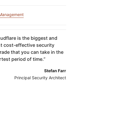
Hai perso l'acce
mpaigns
Successo guidato da esperti
Project Fair Shot
all'account?
 Management
Sviluppatori Dis
Aiutami a scegliere
e
Radar
Tendenze del
Ottieni as
udflare is the biggest and
traffico e della
t cost-effective security
sicurezza di
sulle
Internet
rade that you can take in the
test period of time.
”
o
Stefan Farr
Principal Security Architect