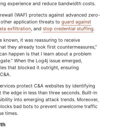
ing experience and reduce bandwidth costs.
irewall (WAF) protects against advanced zero-
 other application threats to
guard against
ata exfiltration
, and
stop credential stuffing
.
 known, it was reassuring to receive
hat they already took first countermeasures,”
can happen is that I learn about a problem
igate.” When the Log4j issue emerged,
s that blocked it outright, ensuring
 C&A.
ervices protect C&A websites by identifying
the edge in less than three seconds. Built-in
sibility into emerging attack trends. Moreover,
locks bad bots to prevent unwelcome traffic
e times.
wth