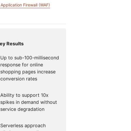
Application Firewall (WAF)
Documentación para desarrolladores
or Campaigns
Project Fair Shot
¿Has perdid
icios globales
cuenta?
s
N
 guiado por expertos
Discord par
Ayúdame a elegir
dforce
Radar
Te 
Tendencias del
ey Results
tráfico y la
tigaciones y
seguridad en
ciones
Internet
e amenazas
Up to sub-100-millisecond
response for online
shopping pages increase
conversion rates
o
Ability to support 10x
spikes in demand without
service degradation
Serverless approach