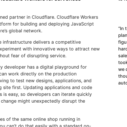
gned partner in Cloudflare. Cloudflare Workers
atform for building and deploying JavaScript
“
In 
re’s global network.
pla
 infrastructure delivers a competitive
figu
experiment with innovative ways to attract new
har
hout fear of disrupting service.
sal
too
y developer has a digital playground for
we d
can work directly on the production
tho
ing to test new designs, applications, and
auto
g site first. Updating applications and code
s is easy, so developers can iterate quickly
l change might unexpectedly disrupt the
es of the same online shop running in
ou can’t do that easily with a standard on-