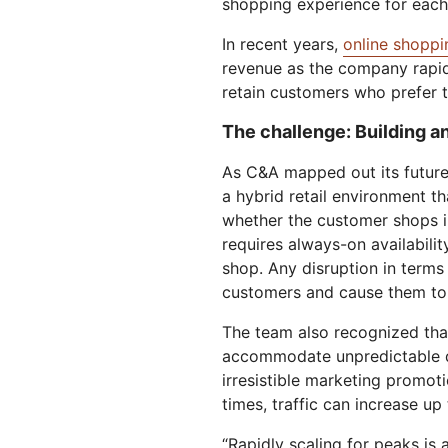
shopping experience for each
Workers AI
Desarrolla e implementa
us
Protégete contra el phishing
Moderni
Guías técnicas
Ejecuta modelos de
aplicaciones sin servidor
Y PRECIOS
aprendizaje automático en
In recent years,
online shoppi
Protege las aplicaciones web y las API
Protege 
nuestra red
revenue as the company rapid
Planes para pequeñas
terprise
EXPLORA
Planes indi
retain customers who prefer 
empresas
th
PLANES Y PRECIOS
The challenge: Building a
Inf
est
Workers
Workers KV
As C&A mapped out its future
em
Desarrolla e implementa
Almacén de pares clave-val
dig
a hybrid retail environment t
aplicaciones sin servidor
sin servidor para aplicacione
Seguridad de la IA
Conformidad de los datos
whether the customer shops in 
Protección de aplicaciones de IA
Mejora la conformidad y
requires always-on availabili
agéntica e IA generativa
minimiza el riesgo.
shop. Any disruption in terms 
customers and cause them to c
The team also recognized that
accommodate unpredictable di
irresistible marketing promoti
times, traffic can increase up
“Rapidly scaling for peaks is 