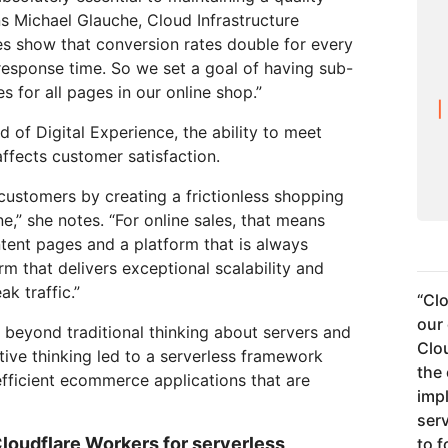
s Michael Glauche, Cloud Infrastructure
es show that conversion rates double for every
response time. So we set a goal of having sub-
 for all pages in our online shop.”
 of Digital Experience, the ability to meet
affects customer satisfaction.
 customers by creating a frictionless shopping
e,” she notes. “For online sales, that means
tent pages and a platform that is always
rm that delivers exceptional scalability and
k traffic.”
“
Clo
our
 beyond traditional thinking about servers and
Clo
ative thinking led to a serverless framework
the
efficient ecommerce applications that are
imp
ser
loudflare Workers for serverless
to 