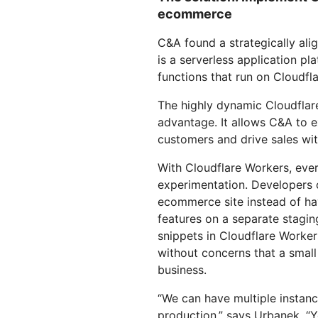
ecommerce
C&A found a strategically ali
is a serverless application pl
functions that run on Cloudfla
The highly dynamic Cloudflare
advantage. It allows C&A to 
customers and drive sales wit
With Cloudflare Workers, ever
experimentation. Developers 
ecommerce site instead of hav
features on a separate stagin
snippets in Cloudflare Worker
without concerns that a smal
business.
“We can have multiple instanc
production,” says Urbanek. “Y