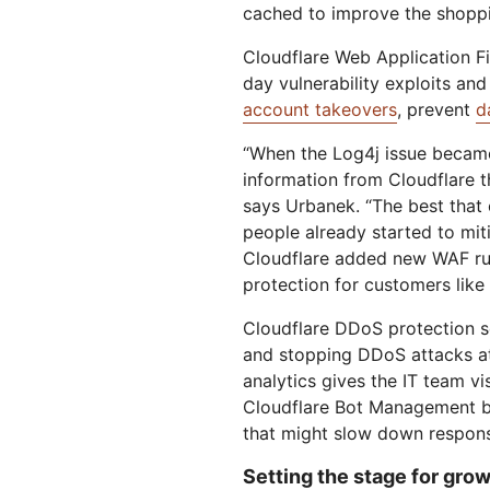
cached to improve the shopp
Cloudflare Web Application F
day vulnerability exploits and
account takeovers
, prevent
d
“When the Log4j issue became
information from Cloudflare t
says Urbanek. “The best that 
people already started to mit
Cloudflare added new WAF rule
protection for customers like
Cloudflare DDoS protection s
and stopping DDoS attacks at 
analytics gives the IT team vi
Cloudflare Bot Management b
that might slow down respons
Setting the stage for gro