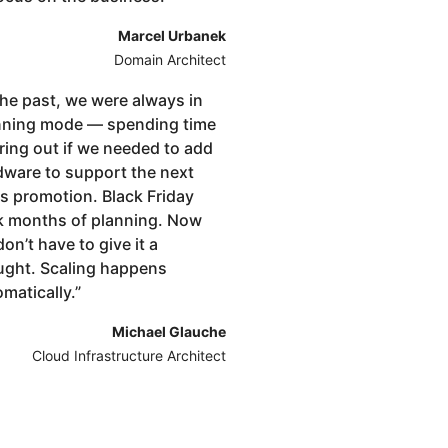
Marcel Urbanek
Domain Architect
the past, we were always in
nning mode — spending time
ring out if we needed to add
dware to support the next
es promotion. Black Friday
k months of planning. Now
on’t have to give it a
ught. Scaling happens
matically.
”
Michael Glauche
Cloud Infrastructure Architect