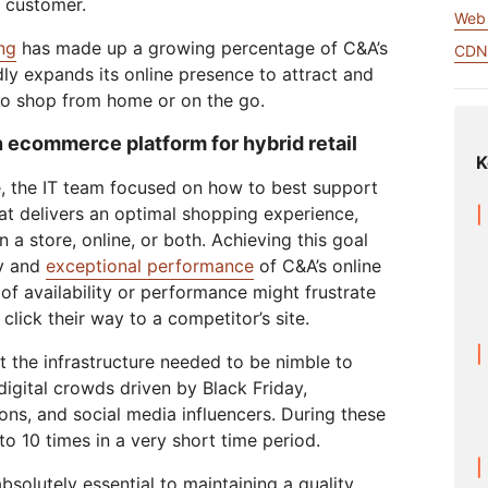
 customer.
Realtime
za tu WAN
Web 
Documentación de productos
Proyecto Galileo
Proyecto Athenian
Cloudflare F
Crea aplicaciones de audio y
R2
Informes de analistas
Serv
vídeo en tiempo real
ng
has made up a growing percentage of C&A’s
Almacena datos sin costosa
CD
tu red
Éxito
tarifas de salida
ly expands its online presence to attract and
viduales
Comparar planes
to shop from home or on the go.
Participa
eNET
Cloudflare TV
Clou
n ecommerce platform for hybrid retail
Eventos
ormación
Series y eventos
One
K
ratégica para
innovadores
Demostraciones
Inves
R2
, the IT team focused on how to best support
presas
opera
or
Almacena datos sin costosas
Seminarios web
itales
sobr
hat delivers an optimal shopping experience,
s
tarifas de salida
Criptografía poscuántica
Talleres
a store, online, or both. Achieving this goal
Protege los datos y cumple con
ty and
exceptional performance
of C&A’s online
las normas de conformidad.
of availability or performance might frustrate
Solicita una dem
lick their way to a competitor’s site.
 the infrastructure needed to be nimble to
gital crowds driven by Black Friday,
ons, and social media influencers. During these
 to 10 times in a very short time period.
absolutely essential to maintaining a quality