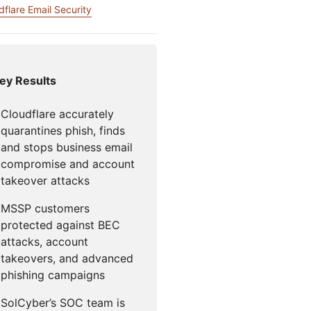
Comece a
dflare Email Security
Documentação para desenvolvedores
flare para Campanhas
Project Fair Shot
iços globais
Perdeu 
desenvolver
so liderado por especialistas
e
Discord
desenvo
Me ajude a escolher
ey Results
loudforce
Radar
Tráfego da
ne
internet e
ps
esquisa e
Cloudflare accurately
tendências de
perações de
quarantines phish, finds
segurança
meaças
and stops business email
compromise and account
takeover attacks
MSSP customers
protected against BEC
attacks, account
takeovers, and advanced
phishing campaigns
SolCyber’s SOC team is