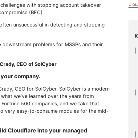
Relatórios de analistas
em
Crie aplicativos de áudio/vídeo
Clou
challenges with stopping account takeover
s
Documentação de produtos
Projeto Galileo
Projeto Athenian
Cloud
Serv
em tempo real
R2
o de redes
Suces
 compromise (BEC)
Armazene dados sem taxas d
viduais
Compare planos
saída caras
Interagir
 often unsuccessful in detecting and stopping
Eventos
K
theNET
Cloudflare TV
C
Demonstrações
Insights
Séries e eventos
te downstream problems for MSSPs and their
O
executivos para a
inovadores
Webinars
Worksho
P
R2
empresa digital
o
or
Armazene dados sem taxas de
Criptografia pós-quântica
a
saída caras
Proteger dados e atender aos
cCrady, CEO of SolCyber
padrões de conformidade
Solicite uma
d your company.
demonstração
Crady, CEO for SolCyber. SolCyber is a modern
what we've learned over the years from
 Fortune 500 companies, and we take that
to very easy-to-consume modules for the mid-
ild Cloudflare into your managed