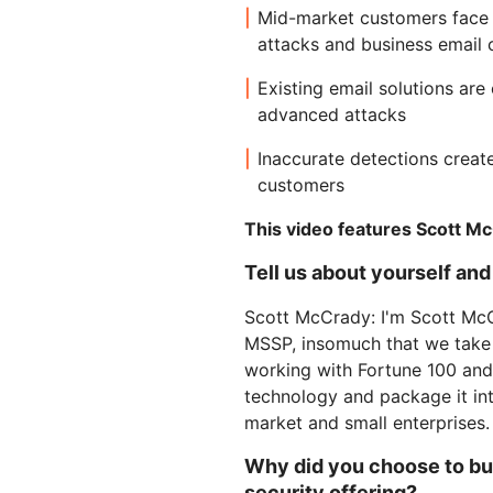
Workers AI
Crie e implante aplicativos s
E PREÇOS
Mid-market customers face 
Guias técnico
Execute modelos de ML em
servidor
Proteger aplicativos web e APIs
Proteçã
attacks and business email
nossa rede
Planos para pequenas
b
terprise
Planos indi
empresas
Existing email solutions are
EXPLORAR
advanced attacks
PLANOS E PREÇOS
Inaccurate detections crea
Workers
Workers KV
customers
Crie e implante aplicativos sem
Armazenamento de chave-val
Segurança de IA
Conformidade de dados
servidor
sem servidor para aplicativos
Proteger aplicativos de IA
Simplificar a conformidade e
This video features Scott M
agêntica e generativa
minimizar os riscos
Tell us about yourself an
Scott McCrady: I'm Scott Mc
MSSP, insomuch that we take 
working with Fortune 100 and
technology and package it in
market and small enterprises.
Why did you choose to bu
security offering?