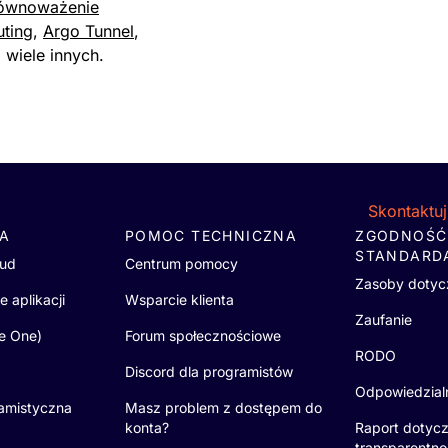
Egipt
ównoważenie
Ekwador
uting
,
Argo Tunnel
,
Erytrea
 wiele innych.
Estonia
Eswatini
Etiopia
Falklandy (Malwiny)
Fidżi
Filipiny
Skontaktuj
Finlandia
IA
POMOC TECHNICZNA
ZGODNOŚĆ
Francja
STANDARD
oud
Centrum pomocy
Francuskie Terytoria Połu
Zasoby dotyc
Gabon
 aplikacji
Wsparcie klienta
Gambia
Zaufanie
re One)
Forum społecznościowe
Georgia Południowa i San
RODO
Ghana
Discord dla programistów
Gibraltar
Odpowiedzial
ramistyczna
Masz problem z dostępem do
Grecja
konta?
Raport dotyc
Grenada
transparentno