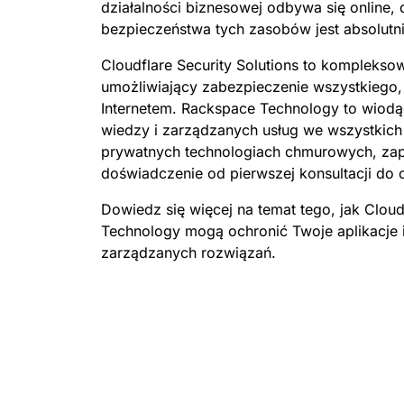
Workers AI
Budowa i wdrażanie aplikacji
działalności biznesowej odbywa się online,
Przewodniki techni
W
kacji
Ochrona przed phishingiem
Modern
Uruchamianie modeli uczenia
bezserwerowych
bezpieczeństwa tych zasobów jest absolutni
P
maszynowego w sieci
Cloudflare
CENY
owiska
Zabezpieczanie aplikacji Internet i
Ochrona
Cloudflare Security Solutions to komplekso
interfejsów API
terprise
Plany dla małych firm
Plany indyw
umożliwiający zabezpieczenie wszystkiego,
POZNAJ
Internetem. Rackspace Technology to wiod
PLANY I CENY
theN
wiedzy i zarządzanych usług we wszystkich
Infor
prywatnych technologiach chmurowych, za
kadry
Workers
Workers KV
kiero
doświadczenie od pierwszej konsultacji do 
Tworzenie i wdrażanie aplikacji
Bezserwerowy magazyn par
doty
Zabezpieczenia SI
Zgodność ze standardami
bezserwerowe
klucz‑wartość dla aplikacji
przed
Zapewnij bezpieczeństwo
Usprawnienie procesu
Dowiedz się więcej na temat tego, jak Cloud
cyfr
agentowych i generatywnych
zapewnienia zgodności i
Technology mogą ochronić Twoje aplikacje i
aplikacji AI.
minimalizowanie ryzyka
zarządzanych rozwiązań.