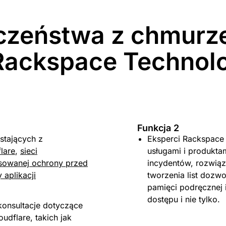
Brytyjskie Terytorium Oce
Brytyjskie Wyspy Dziewic
czeństwa z chmurz
Bułgaria
Burkina Faso
Rackspace Technol
Burundi
Chile
Chiny
Chorwacja
Curaçao
Cypr
Funkcja 2
Czad
stających z
Eksperci Rackspace
Czarnogóra
lare
,
sieci
usługami i produkta
Czechy
owanej ochrony przed
incydentów, rozwią
Dania
 aplikacji
tworzenia list dozw
Demokratyczna Republika
pamięci podręcznej 
Dominika
dostępu i nie tylko.
Dominikana
konsultacje dotyczące
Dżibuti
udflare, takich jak