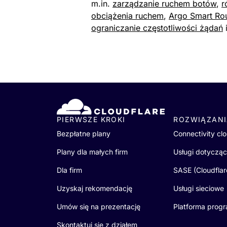
m.in.
zarządzanie ruchem botów
,
r
obciążenia ruchem
,
Argo Smart Ro
ograniczanie częstotliwości żądań
i
PIERWSZE KROKI
ROZWIĄZAN
Bezpłatne plany
Connectivity cl
Plany dla małych firm
Usługi dotyczące
Dla firm
SASE (Cloudfla
Uzyskaj rekomendację
Usługi sieciowe
Umów się na prezentację
Platforma prog
Skontaktuj się z działem