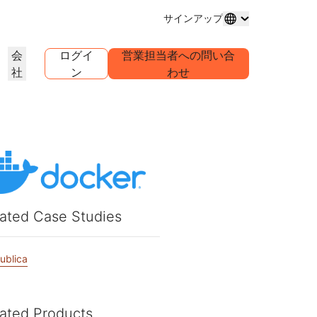
サインアップ
会
ログイ
営業担当者への問い合
社
ン
わせ
ドメイン登録
プロジェクトを詳しく見る
セルフサーブエージェンシープ
アナリストレポート
グ
メインの購入と管理
お客様事例
業界調査レポート
世界
ログラム
試験導入
キャリア
クライアントのセルフサーブアカウ
ントを管理
1.1.1
30秒でできるAIデモ
イベント
を詳しく見る
ライブバーチャルワークショップ
求人情報を確認する
リーDNSリゾルバー
始めるためのクイックガイド
今後の地域イベント
ピアツーピア（P2P）ポータル
ラーニングセンター
ネットワークのトラフィックインサ
リソース
Workers Playgroundを詳し
信頼、プライバシー、コン
イト
教育ツールとハウツーコンテンツ
く見る
イアンス
ated Case Studies
製品ガイド
構築、テスト、デプロイ
コンプライアンス情報とポリシ
ダー
ンス
透明性
リファレンスアーキテクチャ
ービスプロバ
ポリシーと開示情報
Developers Discord
パートナーの検索
クをご紹介
コミュニティに参加する
PowerUPでビジネスを強化し、
ublica
アナリストレポート
サポート
Cloudflare Powered+パートナーと
問い合わせる
ャ
ンテーション
つながりましょう。
製品デモとツアー
ドキュメント
構築を開始する
コミュニティフォーラム
ated Products
グローバルサービス
健康