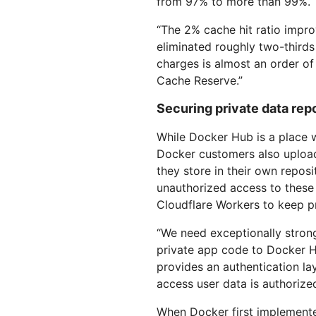
from 97% to more than 99%.
“The 2% cache hit ratio imp
eliminated roughly two-thirds
charges is almost an order of
Cache Reserve.”
Securing private data rep
While Docker Hub is a place 
Docker customers also upload
they store in their own repos
unauthorized access to these 
Cloudflare Workers to keep pr
“We need exceptionally stron
private app code to Docker H
provides an authentication la
access user data is authorize
When Docker first implemente