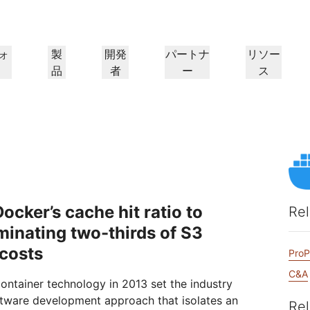
ォ
製
開発
パートナ
リソー
品
者
ー
ス
パートナーポータル
パートナー
業界
ド
リソースの検索と案件登
Cloudflareパートナーにな
プ
導入事例
チュートリアル
IR
ウェビナー
リファレンスアーキテクチャ
プレス
ケーションパフォー
ネットワーキング
録
る
ヘルスケア
1.
Cloudflareで成功を追求
段階的な構築チュートリアル
投資家情報
洞察に満ちたディスカッション
図とデザインパターン
最近のニュース
フ
金融サービス
小売
レイヤー3/4のDDoS攻撃対
策
ゲーミング
公共機関
レポート
ブログ
シー、安全性
Cloudflareの調査インサイト
技術的な詳細情報と製品ニュース
ocker’s cache hit ratio to
Firewall as a Service
Rel
メディア
ストレージとデータベース
ートナー
グローバルシステムインテグ
サービスプロバイ
信頼
コンプライア
リソース
minating two-thirds of S3
ーパートナーと
本当に価値のあるサ
レーター
、保護
ポリシー、プロセス、安全性
認定および規制
トルーティング
ネットワークインターコネ
ワークモダナイゼーション
のエコシステム
イダーのネットワー
シームレスで大規模なデジタルト
製品ガイド
 costs
Images
D1
クト
ProP
ランスフォーメーションサポート
画像の変換と最適化
サーバーレスSQLデータベース
alancing
リファレンスアーキテクチ
ーショップネットワーキング
ソリューションおよび製品ガイド
ドキュメ
C&A
を作成
スマートルーティング
container technology in 2013 set the industry
製品ドキュメント
開発者向け
Realtime
アナリストレポート
oftware development approach that isolates an
ダナイゼーション
R2
リアルタイムのオーディオおよ
Rel
政府
選挙