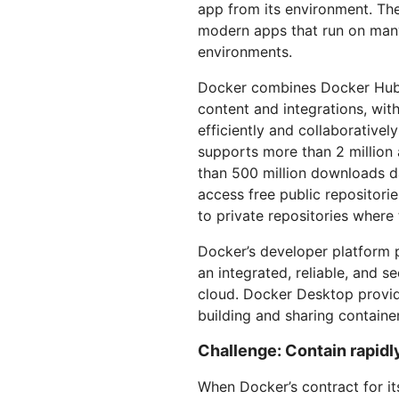
を実行
開
app from its environment. The
プロジェクトGalil
WebアプリとAPIを保護
ネット
探求
と料金
modern apps that run on many
environments.
theNET
rpriseプラン
中小企業向けプラン
個人向
プランと料金
デジタルエンター
Docker combines Docker Hub, 
プライズに関する
content and integrations, wit
経営管理層向けイ
Workers
Workers KV
ンサイト
AIセキュリティ
データコンプライアンス
サーバーレスアプリの構築とデプ
アプリ用のサーバーレスkey-
efficiently and collaborativel
エージェント型AIおよびGenAIア
ロイ
コンプライアンスの合理化とリス
valueストア
supports more than 2 million
プリケーションのセキュリティ保
ク最小化
護
than 500 million downloads d
access free public repositori
to private repositories where
Docker’s developer platform 
an integrated, reliable, and 
cloud. Docker Desktop provi
building and sharing containe
Challenge: Contain rapidl
When Docker’s contract for i