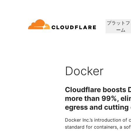
プラットフ
ーム
ドキュメンテーション
相談
会社情報
パートナーネットワーク
ィクラウド
エンタープライズ
スモールビジネス
Cloudflareで成長、革新、顧客ニーズを満
コネクティビティクラウド
大中企業向け
小規模組織向け
開発者ライブラリ
デモと製品ツアー
アプリケーションデモ
リーダーシッ
（Cloudflare One）
アプリケーションセキュリ
アプリ
たす
グ、セキュリティ、パ
ドキュメントとガイド
オンデマンドの製品デモ
構築可能なものを見る
リーダーの紹介
ティ
マンス
ビスを60以上提供し
Docker
トラストネットワーク
セス
レイヤー7のDDoS攻撃対策
CDN
ライブラリ
パートナーのタイプ
製品
信頼、プライバ
役立つガイド、ロードマップなど
Cloudflare boosts D
アWebゲートウェイ
Webアプリケーションファ
DNS
人工知能
コンピューティング
PowerUPプログラム
テクノロジーパ
プライバシー
イアウォール
more than 99%, eli
顧客の接続と保護を維持しつつ、
当社のテクノロジ
ポリシー、データ
ビスとしてのネットワ
スマー
ション
セキュリティモダナイゼーション
ネット
ビジネスを成長
インテグレーター
構築
egress and cutting
AI Gateway
Observability
 SD-WAN
APIセキュリティ
について
AIアプリの監視と制御
ログ、メトリクス、トレース
Load b
VPNの代替
リファレンスアーキテクチャ
コーヒ
ルセキュリティ
ボット管理
公共の利益
Docker Inc.’s introduction of 
テクニカルガイド
Workers AI
Workers
standard for containers, a s
フィッシング対策
WANモ
当社のネットワークでMLモデル
サーバーレスアプリの構築と展
人道支援