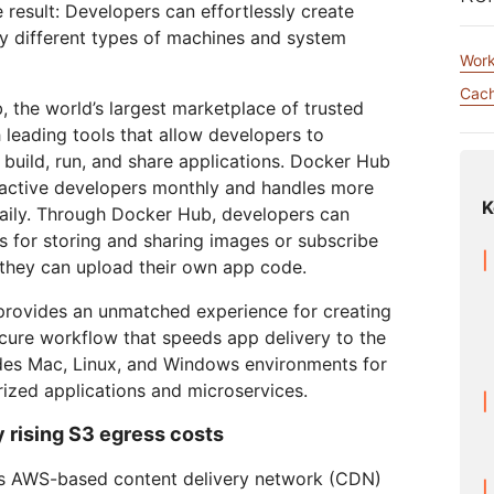
び動画アプリを構築
高額のエグレス料金なしでデー
 result: Developers can effortlessly create
eo
Athenianプロジェクト
Cloudflare For Campaigns
専
タを保存
ワークの保護
 different types of machines and system
相談
Work
Cloudflare TV
Cloudforce
けプラン
プランを比較する
イベント
デモ
Cach
革新的なシリーズ
One
the world’s largest marketplace of trusted
ウェビナー
とイベント
脅威のリサーチと
h leading tools that allow developers to
R2
オペレーション
ワークショップ
ポスト量子の暗号
高額のエグレス料金なしでデータ
y build, run, and share applications. Docker Hub
データの保護とコンプライアンス
保存
 active developers monthly and handles more
基準の充足
K
aily. Through Docker Hub, developers can
デモを依頼
es for storing and sharing images or subscribe
 they can upload their own app code.
provides an unmatched experience for creating
secure workflow that speeds app delivery to the
des Mac, Linux, and Windows environments for
rized applications and microservices.
y rising S3 egress costs
ts AWS-based content delivery network (CDN)