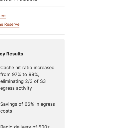
アカウントにアクセスでき
門家による成功支援
Project Fair Shot
なりましたか？
ers
Developers Discord
プラン選択にヘルプが
Radar
e Reserve
インターネットト
必要
ラフィックとセキ
ュリティのトレン
支援を申し込む
ド
ey Results
Cache hit ratio increased
from 97% to 99%,
eliminating 2/3 of S3
egress activity
Savings of 66% in egress
costs
Rapid delivery of 500+