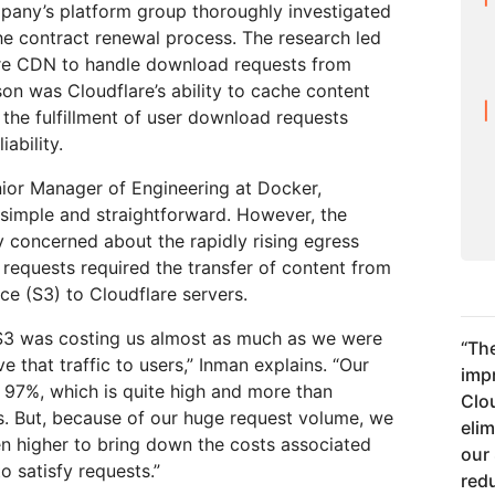
pany’s platform group thoroughly investigated
the contract renewal process. The research led
are CDN to handle download requests from
n was Cloudflare’s ability to cache content
 the fulfillment of user download requests
iability.
nior Manager of Engineering at Docker,
simple and straightforward. However, the
concerned about the rapidly rising egress
requests required the transfer of content from
e (S3) to Cloudflare servers.
m S3 was costing us almost as much as we were
“
The
e that traffic to users,” Inman explains. “Our
imp
t 97%, which is quite high and more than
Clo
s. But, because of our huge request volume, we
eli
en higher to bring down the costs associated
our 
o satisfy requests.”
redu