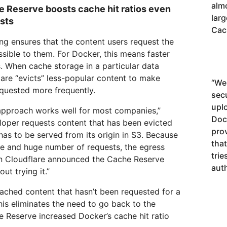
alm
e Reserve boosts cache hit ratios even
larg
osts
Cac
ng ensures that the content users request the
ssible to them. For Docker, this means faster
. When cache storage in a particular data
lare “evicts” less-popular content to make
“
We 
equested more frequently.
sec
upl
 approach works well for most companies,”
Doc
loper requests content that has been evicted
pro
has to be served from its origin in S3. Because
tha
e and huge number of requests, the egress
trie
en Cloudflare announced the Cache Reserve
auth
ut trying it.”
ached content that hasn’t been requested for a
his eliminates the need to go back to the
e Reserve increased Docker’s cache hit ratio