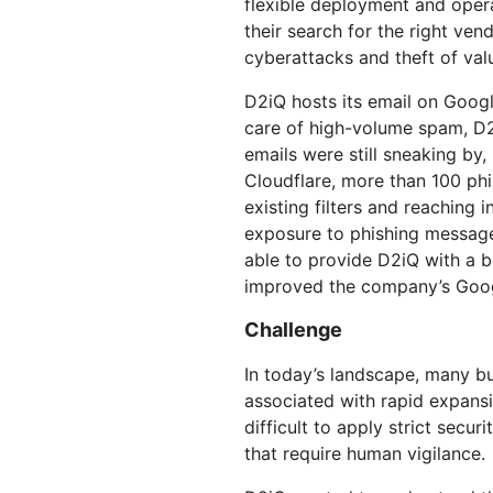
flexible deployment and opera
Workers AI
Workers
us
Protégete contra el phishing
Moderni
Guías técnicas
Ejecuta modelos de
Crea e implementa
their search for the right ven
Y PRECIOS
aprendizaje automático en
aplicaciones sin servidor
Protege tu aplicaciones web y tus API
Protege 
cyberattacks and theft of valu
nuestra red
 web
Planes para pequeñas
terprise
EXPLORAR
Planes indi
D2iQ hosts its email on Goog
empresas
care of high-volume spam, D2
th
PLANES Y PRECIOS
emails were still sneaking by, 
Inf
est
Cloudflare, more than 100 ph
Workers
Workers KV
em
Crea e implementa aplicaciones
Almacén de clave-valor sin
existing filters and reaching
dig
sin servidor
servidor para aplicaciones
Seguridad de IA
Cumplimiento de los datos
exposure to phishing messages
Protege las aplicaciones de IA
Optimiza el cumplimiento
able to provide D2iQ with a b
generativa y agéntica
normativo y minimiza el riesgo
improved the company’s Goog
Challenge
In today’s landscape, many b
associated with rapid expansi
difficult to apply strict securi
that require human vigilance.