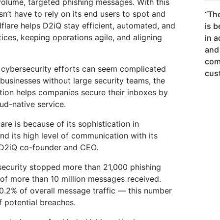
olume, targeted phishing messages. With this
n’t have to rely on its end users to spot and
“
The
flare helps D2iQ stay efficient, automated, and
is b
ctices, keeping operations agile, and aligning
in 
and 
com
g cybersecurity efforts can seem complicated
cus
 businesses without large security teams, the
ution helps companies secure their inboxes by
oud-native service.
re is because of its sophistication in
nd its high level of communication with its
 D2iQ co-founder and CEO.
 security stopped more than 21,000 phishing
 of more than 10 million messages received.
0.2% of overall message traffic — this number
 potential breaches.