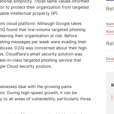
tional simplicity. Those same values informed
Realtime
za tu WAN
Documentación del producto
Proyecto Galileo
Proyecto Athenian
Cloudflare 
Crea aplicaciones de audio y
R2
dor to protect their organization from targeted
Rel
Informes de analistas
Serv
video en tiempo real
Almacena datos sin costosa
tu red
able intellectual property (IP).
Logro
tarifas de salida
viduales
Compara planes
le’s cloud platform. Although Google takes
Nam
Eventos
iQ found that low-volume targeted phishing
eNET
Cloudflare TV
Clou
Kiav
Eventos
leaving their organization at risk. Before
ormación
Series y eventos
One
ratégica para
innovadores
Demostraciones
Inves
ishing messages per week were evading their
R2
Rel
presas
opera
Almacena datos sin costosas
 inboxes. D2iQ was concerned about their high
Seminarios web
itales
sobr
tarifas de salida
Criptografía poscuántica
. Cloudflare's email security solution was
Talleres
Protege los datos y cumple con
Emai
est-in-class targeted phishing service that
los estándares de cumplimiento
le Cloud security posture.
normativo
Solicitar una dem
K
usinesses deal with the growing pains
on. During high-speed growth, it can be
ty to all areas of vulnerability, particularly those