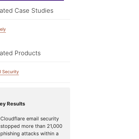
Foro de la
Documentación para desarrolladores
para campañas
Project Fair Shot
ated Case Studies
¿Has perdid
icios globales
s
 liderado por expertos
cuenta?
Discord par
ely
Ayúdame a elegir
dforce
Radar
i
Tendencias del
Te 
tráfico y la
tigaciones y
ated Products
seguridad en
ciones
Internet
e amenazas
l Security
o
ey Results
Cloudflare email security
stopped more than 21,000
phishing attacks within a