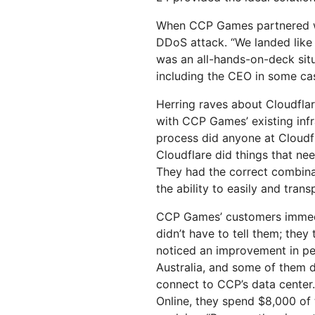
When CCP Games partnered wi
DDoS attack. “We landed like a
was an all-hands-on-deck sit
including the CEO in some cas
Herring raves about Cloudflare
with CCP Games’ existing infr
process did anyone at Cloudfla
Cloudflare did things that ne
They had the correct combina
the ability to easily and tra
CCP Games’ customers immedia
didn’t have to tell them; they
noticed an improvement in per
Australia, and some of them
connect to CCP’s data center.
Online, they spend $8,000 of t