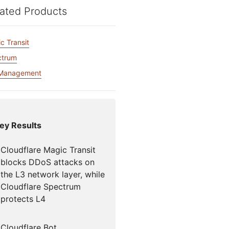
Foro de la
Documentación para desarrolladores
para campañas
Project Fair Shot
ated Products
¿Has perdid
icios globales
s
 liderado por expertos
cuenta?
c Transit
Discord par
Ayúdame a elegir
ctrum
dforce
Radar
Tendencias del
 Management
Te 
tráfico y la
tigaciones y
seguridad en
ciones
Internet
e amenazas
ey Results
o
Cloudflare Magic Transit
blocks DDoS attacks on
the L3 network layer, while
Cloudflare Spectrum
protects L4
Cloudflare Bot