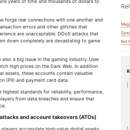
uire years of time and thousands of dollars to
Realtime
za tu WAN
Documentación del producto
Proyecto Galileo
Proyecto Athenian
Cloudflare 
Rel
Crea aplicaciones de audio y
R2
Informes de analistas
Serv
video en tiempo real
Almacena datos sin costosa
tu red
Logro
tarifas de salida
se forge real connections with one another and
Magi
viduales
Compara planes
nsaction errors and other glitches that
Eventos
Spe
erience are unacceptable. DDoS attacks that
eNET
Cloudflare TV
Clou
Eventos
hem down completely are devastating to game
ormación
Series y eventos
Bot
One
ratégica para
innovadores
Demostraciones
Inves
R2
presas
opera
Almacena datos sin costosas
Seminarios web
itales
sobr
tarifas de salida
 also a big issue in the gaming industry. User
Criptografía poscuántica
Talleres
tch high prices on the Dark Web. In addition
Protege los datos y cumple con
K
los estándares de cumplimiento
al assets, these accounts contain valuable
normativo
ion (PII) and payment card data.
Solicitar una dem
ighest standards for reliability, performance,
 players from data breaches and ensure that
ce.
attacks and account takeovers (ATOs)
players accumulate high-value digital assets,