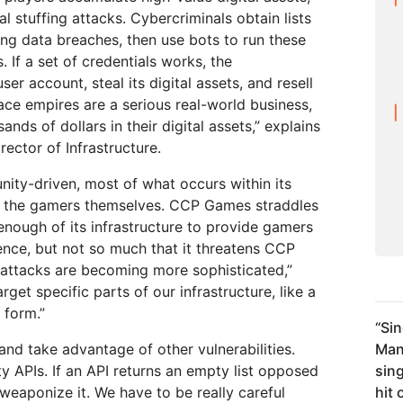
al stuffing attacks. Cybercriminals obtain lists
ring data breaches, then use bots to run these
. If a set of credentials works, the
er account, steal its digital assets, and resell
pace empires are a serious real-world business,
nds of dollars in their digital assets,” explains
rector of Infrastructure.
ity-driven, most of what occurs within its
 by the gamers themselves. CCP Games straddles
enough of its infrastructure to provide gamers
ience, but not so much that it threatens CCP
 attacks are becoming more sophisticated,”
arget specific parts of our infrastructure, like a
 form.”
“
Sin
and take advantage of other vulnerabilities.
Man
y APIs. If an API returns an empty list opposed
sing
n weaponize it. We have to be really careful
hit 