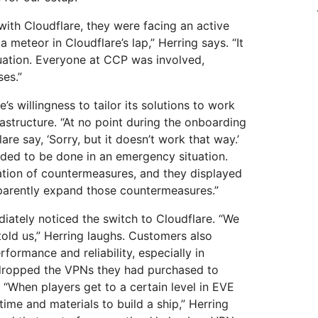
th Cloudflare, they were facing an active
 meteor in Cloudflare’s lap,” Herring says. “It
uation. Everyone at CCP was involved,
es.”
’s willingness to tailor its solutions to work
astructure. “At no point during the onboarding
re say, ‘Sorry, but it doesn’t work that way.’
eded to be done in an emergency situation.
tion of countermeasures, and they displayed
nsparently expand those countermeasures.”
tely noticed the switch to Cloudflare. “We
 told us,” Herring laughs. Customers also
formance and reliability, especially in
 dropped the VPNs they had purchased to
 “When players get to a certain level in EVE
ime and materials to build a ship,” Herring