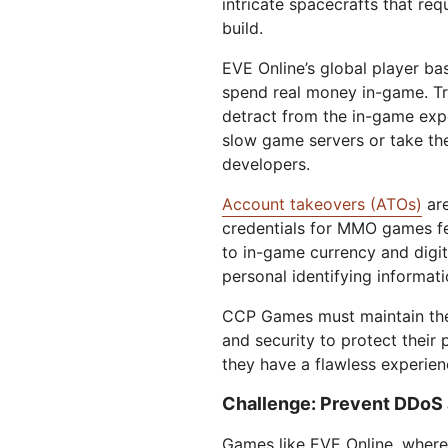
intricate spacecrafts that req
Workers AI
Workers
us
Protégete contra el phishing
Moderni
Guías técnicas
Ejecuta modelos de
Crea e implementa
build.
Y PRECIOS
aprendizaje automático en
aplicaciones sin servidor
Protege tu aplicaciones web y tus API
Protege 
nuestra red
EVE Online’s global player ba
 web
Planes para pequeñas
terprise
EXPLORAR
Planes indi
spend real money in-game. Tra
empresas
detract from the in-game exp
th
PLANES Y PRECIOS
slow game servers or take t
Inf
est
developers.
Workers
Workers KV
em
Crea e implementa aplicaciones
Almacén de clave-valor sin
dig
sin servidor
servidor para aplicaciones
Account takeovers (ATOs)
are
Seguridad de IA
Cumplimiento de los datos
credentials for MMO games fe
Protege las aplicaciones de IA
Optimiza el cumplimiento
generativa y agéntica
normativo y minimiza el riesgo
to in-game currency and digit
personal identifying informat
CCP Games must maintain the h
and security to protect their
they have a flawless experien
Challenge: Prevent DDoS 
Games like EVE Online, where 