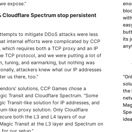
we expose.”
eno
bloc
& Cloudflare Spectrum stop persistent
with
eas
but
ttempts to mitigate DDoS attacks were less
its 
that internal efforts were complicated by CCP
any
, which requires both a TCP proxy and an IP
he TCP protocol, and we were putting a lot of
tion, tuning, and earmarking, but nothing was
tionally, attackers knew what our IP addresses
er us there, too.”
“
Onl
sol
vendors’ solutions, CCP Games chose a
the 
gic Transit and Cloudflare Spectrum. “Some
net
c Transit-like solution for IP addresses, and
Magi
um-like proxy solution. Only Cloudflare
Spe
secure both the L3 and L4 layers of our
idea
Magic Transit at the L3 layer and Spectrum on
 for our setup.”