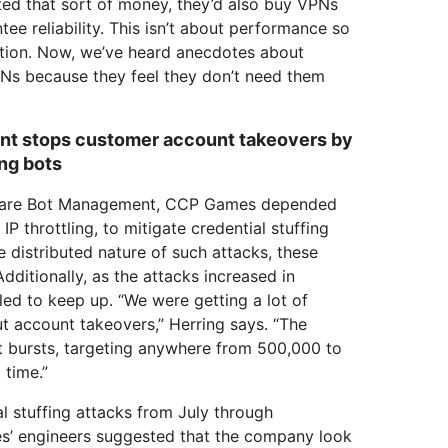
ted that sort of money, they’d also buy VPNs
tee reliability. This isn’t about performance so
tion. Now, we’ve heard anecdotes about
Ns because they feel they don’t need them
nt stops customer account takeovers by
ing bots
dflare Bot Management, CCP Games depended
P throttling, to mitigate credential stuffing
 distributed nature of such attacks, these
dditionally, as the attacks increased in
ed to keep up. “We were getting a lot of
t account takeovers,” Herring says. “The
t bursts, targeting anywhere from 500,000 to
 time.”
al stuffing attacks from July through
’ engineers suggested that the company look