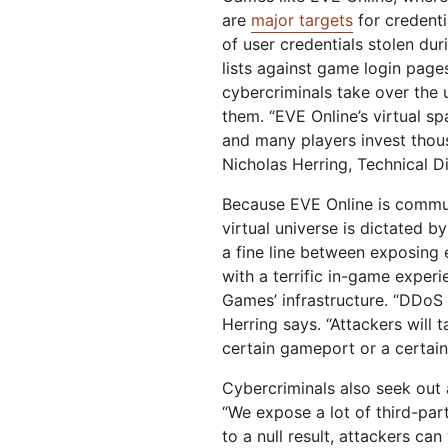
are
major targets
for credenti
of user credentials stolen du
lists against game login pages
cybercriminals take over the us
them. “EVE Online’s virtual s
and many players invest thousa
Nicholas Herring, Technical Di
Because EVE Online is commun
virtual universe is dictated
a fine line between exposing 
with a terrific in-game exper
Games’ infrastructure. “DDoS
Herring says. “Attackers will t
certain gameport or a certain
Cybercriminals also seek out 
“We expose a lot of third-part
to a null result, attackers ca