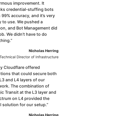
rmous improvement. It
ks credential-stuffing bots
 99% accuracy, and it’s very
y to use. We pushed a
ton, and Bot Management did
job. We didn’t have to do
thing.
”
Nicholas Herring
Technical Director of Infrastructure
y Cloudflare offered
utions that could secure both
L3 and L4 layers of our
work. The combination of
c Transit at the L3 layer and
ctrum on L4 provided the
l solution for our setup.
”
Nicholas Herring