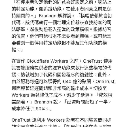
「在使用者設定他們的同意喜好設定之前，網站上
的特定功能，如追蹤功能，在使用者同意之前是保
持關閉的。」Brannon 解釋說，「橫幅依賴於自訂
代碼，該代碼執行一個地理定位器來查找訪客的司
法轄區，然後動態載入適當的政策橫幅。根據訪客
的位置，他們可能根本不需要看到橫幅，或可能需
要看到一個停用特定功能但不涉及其他功能的橫
幅。」
在實作 Cloudflare Workers 之前，OneTrust 使用
其雲端服務提供者的運算功能來執行這些橫幅的代
碼。這就增加了代碼和開發程序的複雜性。此外，
由於服務每週可以獲得約 640 億的點閱，OneTrust
還面臨著延遲問題和非常高的輸出成本。切換至
Workers 顯著降低了成本，減少了延遲。「成效相
當顯著，」Brannon 說，「延遲時間縮短了一半，
成本降低了 90%。」
OneTrust 還利用 Workers 部署在不同裝置間同步
訪客同意的新產品功能。「如果使用者在桌上型電