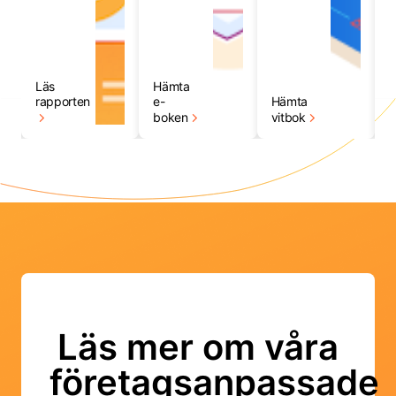
Läs
Hämta
L
rapporten
e-
Hämta
f
boken
vitbok
Läs mer om våra
företagsanpassade