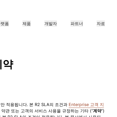
플랫폼
제품
개발자
파트너
자료
파트너 포털
업
파트너
산업 분야
충족
리소스 찾기 및 거래 등록
조직용
Cloudflare 파트너 되기
사례 연구
튜토리얼
투자자 관계
웨비나
참조 아키텍처
언론
애플리케이션 성능
네트워킹
의료
금융
보세
 만나보기
Cloudflare로 성공 추진하기
단계별 구축 튜토리얼
투자자 정보
유익한 논의
다이어그램 및 디자인 패턴
최근 뉴스 
계약
리테일
CDN
L3/4 DDoS 방어
공공 부문
보고서
블로그
보호, 안전
DNS
서비스형 방화벽
Cloudflare 연구의 인사이트
기술 심층 탐구 및 제품 뉴스
너
글로벌 시스템 통합업체
서비스 공급
신뢰하지 않음
규정 준수
스마트 라우팅
네트워크 상호 연결
리소스
re의 기술 파트너십과 통
대규모 디지털 변환을 원활하게 지
Cloudflare
미디어
스토리지 및 데이터베이
네트워크 최신화
정책, 프로세스, 안전
인증 및 규제
살펴보기
원
네트워크 알아
제품 가이드
Load balancing
스마트 라우팅
Images
D1
커피숍 네트워킹
참조 아키텍처
솔루션 + 제품 안내서
문서
이미지 변환, 최적화
서버리스 SQL 데이터베이스
에만 적용됩니다. 본 R2 SLA의 조건과
Enterprise 고객 지
제품 문서
개발자 
WAN 최신화
약관 또는 고객의 서비스 사용을 규정하는 기타 (“
계약
”)
분석 보고서
Realtime
R2
정부 기관
선거