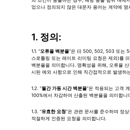
의 조건이 충돌하는 경우, 해당 충돌 범위 내에서
제 및 가격
Cloudflare 네트워크에서 ML 모델
서버리스 애플리케이션 구축 
웹 애플리케이션 및 API 보호
Galileo 프로젝트
실행
포
었으나 정의되지 않은 대문자 용어는 계약에 명
탐색
terprise 요금제
중소기업 요금제
theNet
요금제 및 가격
디지털 기업을 위한
경영진 인⁠사이트
1. 정의:
Workers
Workers KV
AI 보안
데이터 규제 준수
서버리스 애플리케이션 구축 및 배
애플리케이션용 서버리스 키-값
I 도입
에이전틱 AI 및 생성형 AI 애플리케
규제 준수를 간소화하고 
포
장소
이션 보안 강화
소화
1.1. “
오류율 백분율
”은 (i) 500, 502, 503
스로틀링 또는 레이트 리미팅 요청은 제외)를 (ii
백분율을 의미합니다. 명확성을 위해, 오류율 산정에
시된 예외 사항으로 인해 직간접적으로 발생하는
1.2. “
월간 가동 시간 백분율
”은 적용되는 고객 
100%에서 차감하여 산출된 백분율을 의미합니다
1.3. “
유효한 요청
”은 관련 문서를 준수하며 정상
적절하게 인증된 요청을 의미합니다.