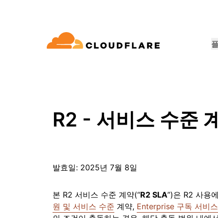
문서
참여
회사 정보
품
파트너 네트워크
우드 연결성
Enterprise
중소기
Cloudflare로 성장, 혁신, 고객 요구 
dflare의 클라우드 연결성은 60여 가지
대규모 및 중간 규모 조직
소규모 
개발자 라이브러리
데모 + 제품 투어
애플리케이션 데모
리더십
E(Cloudflare One)
애플리케이션 보안
워킹, 보⁠안, 성능 서비스를 제공합니
용
문서 및 가이드
온디맨드 제품 데모
무엇을 구축할 수 있는지 알아
Cloudflare 리더
R2 - 서비스 수준 
요
ro Trust 네트워크 액세스
L7 DDoS 방어
라이브러리
파트너십 유형
신뢰, 개인정보 
안 웹 게이트웨이
웹 애플리케이션 방화벽
유용한 가이드, 로드맵 등
제품
PowerUP 프로그램
기술 파트
개인정보 보호
스형 네트워크 / SD-WAN
API 보안
고객 연결성과 보안을 유지하면서
Cloudfla
인공 지능
컴퓨팅
화
보안 최신화
정책, 데이터, 보호
발효일: 2025년 7월 8일
비즈니스 성장시키기
합 생태계 
구축
메일 보안
봇 관리
AI Gateway
Observability
VPN 교체
참조 아키텍처
AI 애플리케이션 관찰 및 제어
로그, 메트릭, 추적
본 R2 서비스 수준 계약(“
R2 SLA
”)은 R2 사용
공익
기술 가이드
성 보장
피싱 방어
원 및 서비스 수준
계약,
Enterprise 구독 서비스
Workers AI
Workers
인도주의