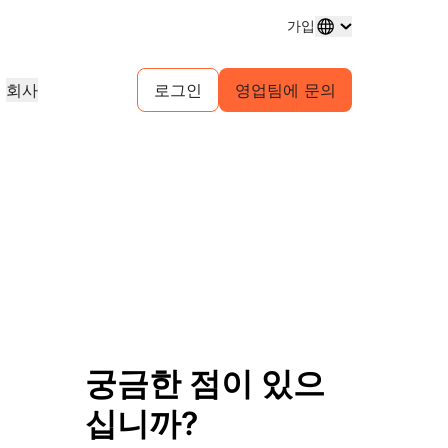
가입
회사
로그인
영업팀에 문의
도메인 등록
프로젝트 살펴보기
셀프 서비스 에이전시 프로그램
분석 보고서
도메인 구매 및 관리
고객 사례
귀사 고객을 위한 셀프서비스 계정 관
업계 연구 보고서
리
테스트 드라이브
채용 정보
 서비스
1.1.1.1
30초 이내의 AI 데모
이벤트
살펴보기
실시간 가상 워크숍
진행 중인 역할 살펴보기
피어 투 피어 포털
무료 DNS 확인자
시작을 위한 빠른 가이드
예정된 지역 이벤트
게임
네트워크 트래픽 인사이트
학습 센터
리소스
Workers Playground 탐색
신뢰, 개인정보 보호, 규
교육 도구 및 실전 활용 콘텐츠
빌드, 테스트, 배포
규제 준수 정보 및 정책
제품 가이드
파트너 검색
자
투명성
개발자 Discord
Cloudflare Powered+ 파트너와 협
의 주요 서비스 공급자
스
참조 아키텍처
정책 및 공개
커뮤니티 가입
력하여 비즈니스 역량을 강화하세요.
지원
보기
분석 보고서
문의
궁금한 점이 있으
구축 시작
 생성
제품 데모 및 투어
커뮤니티 포럼
문서
십니까?
계정에 접근할 수 없으
건강
글로벌 서비스