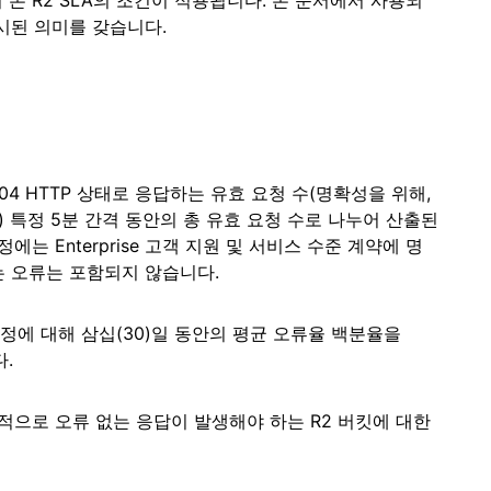
 본 R2 SLA의 조건이 적용됩니다. 본 문서에서 사용되
및 배
실시간 오디오/비디오 애플리케이
값비싼 송신료 없이 데이터 
네트워크 보호
Athenian 프로젝트
Cloudflare for Campaigns
션 구축
시된 의미를 갖습니다.
참여
개별 요금제
요금제 비교
Cloudflare TV
Cloudforce
이벤트
혁신적인 시리즈 및
One
워크숍
이벤트
위협 연구 및 운영
R2
포스트 퀀텀 암호화
 저
값비싼 송신료 없이 데이터 저장
위험을 최
데이터 보호 및 규제 준수 표준 충
족
 또는 504 HTTP 상태로 응답하는 유효 요청 수(명확성을 위해,
데모
) 특정 5분 간격 동안의 총 유효 요청 수로 나누어 산출된
는 Enterprise 고객 지원 및 서비스 수준 계약에 명
 오류는 포함되지 않습니다.
계정에 대해 삼십(30)일 동안의 평균 오류율 백분율을
.
적으로 오류 없는 응답이 발생해야 하는 R2 버킷에 대한