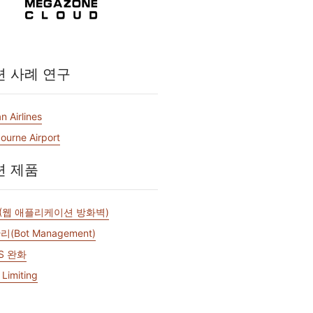
저장
Project Fair Shot
전문가 주도 성공
개발자 Discord
제품 추천받기
Radar
데모
웨비나
지원받기
인터넷 트래픽 및
련 사례 연구
보안 동향
n Airlines
 요청
ourne Airport
련 제품
F(웹 애플리케이션 방화벽)
리(Bot Management)
S 완화
 Limiting
N