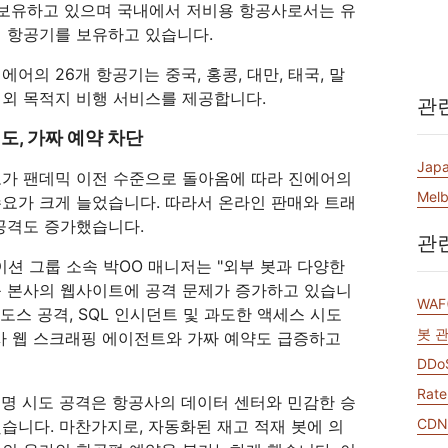
및 배
실시간 오디오/비디오 애플리케이
값비싼 송신료 없이 데이터 
을 보유하고 있으며 국내에서 저비용 항공사로서는 유
네트워크 보호
Athenian 프로젝트
Cloudflare for Campaigns
션 구축
디 항공기를 보유하고 있습니다.
참여
개별 요금제
요금제 비교
Cloudflare TV
Cloudforce
어의 26개 항공기는 중국, 홍콩, 대만, 태국, 말
이벤트
혁신적인 시리즈 및
One
해외 목적지 비행 서비스를 제공합니다.
관
워크숍
이벤트
위협 연구 및 운영
R2
포스트 퀀텀 암호화
시도, 가짜 예약 차단
 저
값비싼 송신료 없이 데이터 저장
위험을 최
데이터 보호 및 규제 준수 표준 충
족
Japa
도가 팬데믹 이전 수준으로 돌아옴에 따라 진에어의
데모
Melb
요가 크게 늘었습니다. 따라서 온라인 판매와 트래
공격도 증가했습니다.
관
 그룹 소속 박OO 매니저는 "외부 봇과 다양한
등 본사의 웹사이트에 공격 문제가 증가하고 있습니
WA
디도스 공격, SQL 인시던트 및 과도한 액세스 시도
봇 관
사 웹 스크래핑 에이전트와 가짜 예약도 급증하고
DDo
Rate
증명 시도 공격은 항공사의 데이터 센터와 민감한 승
CD
습니다. 마찬가지로, 자동화된 재고 적재 봇에 의