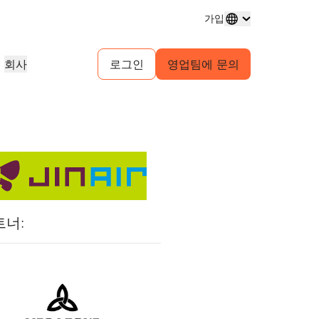
가입
회사
로그인
영업팀에 문의
도메인 등록
프로젝트 살펴보기
셀프 서비스 에이전시 프로그램
분석 보고서
도메인 구매 및 관리
고객 사례
귀사 고객을 위한 셀프서비스 계정 관
업계 연구 보고서
리
테스트 드라이브
채용 정보
 서비스
1.1.1.1
30초 이내의 AI 데모
이벤트
살펴보기
실시간 가상 워크숍
진행 중인 역할 살펴보기
피어 투 피어 포털
무료 DNS 확인자
시작을 위한 빠른 가이드
예정된 지역 이벤트
게임
네트워크 트래픽 인사이트
학습 센터
리소스
Workers Playground 탐색
신뢰, 개인정보 보호, 규
교육 도구 및 실전 활용 콘텐츠
빌드, 테스트, 배포
규제 준수 정보 및 정책
제품 가이드
트너:
파트너 검색
자
투명성
개발자 Discord
Cloudflare Powered+ 파트너와 협
의 주요 서비스 공급자
스
참조 아키텍처
정책 및 공개
커뮤니티 가입
력하여 비즈니스 역량을 강화하세요.
지원
보기
분석 보고서
문의
구축 시작
 생성
제품 데모 및 투어
커뮤니티 포럼
문서
계정에 접근할 수 없으
건강
글로벌 서비스