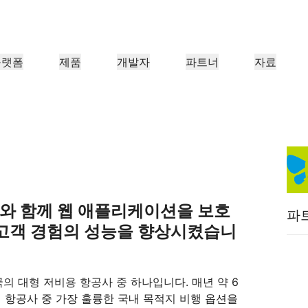
플랫폼
제품
개발자
파트너
자료
파트너 포털
업
파트너
산업 분야
충족
리소스 찾기 및 거래 등록
조직용
Cloudflare 파트너 되기
사례 연구
튜토리얼
투자자 관계
웨비나
참조 아키텍처
언론
애플리케이션 성능
네트워킹
의료
금융
보세
 만나보기
Cloudflare로 성공 추진하기
단계별 구축 튜토리얼
투자자 정보
유익한 논의
다이어그램 및 디자인 패턴
최근 뉴스 
리테일
CDN
L3/4 DDoS 방어
공공 부문
보고서
블로그
보호, 안전
DNS
서비스형 방화벽
Cloudflare 연구의 인사이트
기술 심층 탐구 및 제품 뉴스
are와 함께 웹 애플리케이션을 보호
파
너
글로벌 시스템 통합업체
서비스 공급
신뢰하지 않음
규정 준수
스마트 라우팅
네트워크 상호 연결
리소스
 고객 경험의 성능을 향상시켰습니
re의 기술 파트너십과 통
대규모 디지털 변환을 원활하게 지
Cloudflare
미디어
스토리지 및 데이터베이
네트워크 최신화
정책, 프로세스, 안전
인증 및 규제
살펴보기
원
네트워크 알아
제품 가이드
Load balancing
스마트 라우팅
Images
D1
커피숍 네트워킹
참조 아키텍처
솔루션 + 제품 안내서
문서
이미지 변환, 최적화
서버리스 SQL 데이터베이스
의 대형 저비용 항공사 중 하나입니다. 매년 약 6
제품 문서
개발자 
WAN 최신화
분석 보고서
 항공사 중 가장 훌륭한 국내 목적지 비행 옵션을
Realtime
R2
정부 기관
선거