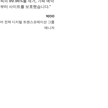
픽의 99.96%를 제거, 가짜 예약
부터 사이트를 보호했습니다.
”
박OO
어 전략 디지털 트랜스포메이션 그룹
매⁠니⁠저