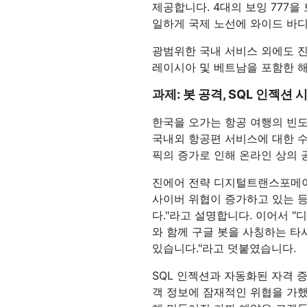
제 및 가격
Cloudflare 네트워크에서 ML 모델
서버리스 애플리케이션 구축 
제공합니다. 4대의 보잉 777
웹 애플리케이션 및 API 보호
Galileo 프로젝트
실행
포
탐색
일하게 국제 노선에 와이드 바
terprise 요금제
중소기업 요금제
theNet
광범위한 국내 서비스 외에도 진에
요금제 및 가격
디지털 기업을 위한
레이시아 및 베트남을 포함한 
경영진 인⁠사이트
Workers
Workers KV
AI 보안
데이터 규제 준수
과제: 봇 공격, SQL 인젝션 
서버리스 애플리케이션 구축 및 배
애플리케이션용 서버리스 키-값
I 도입
에이전틱 AI 및 생성형 AI 애플리케
규제 준수를 간소화하고 
포
장소
이션 보안 강화
소화
한국을 오가는 항공 여행의 빈
국내외 항공편 서비스에 대한 수
픽의 증가로 인해 온라인 상의 
진에어 전략 디지털트랜스포메이션
사이버 위협이 증가하고 있는 
다."라고 설명합니다. 이어서 "
와 함께 구글 봇을 사칭하는 타
있습니다."라고 덧붙였습니다.
SQL 인젝션과 자동화된 자격 
객 정보에 잠재적인 위협을 가했