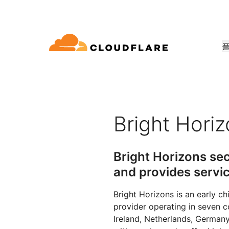
문서
참여
회사 정보
품
파트너 네트워크
우드 연결성
Enterprise
중소기
Cloudflare로 성장, 혁신, 고객 요구 
dflare의 클라우드 연결성은 60여 가지
대규모 및 중간 규모 조직
소규모 
개발자 라이브러리
데모 + 제품 투어
애플리케이션 데모
리더십
E(Cloudflare One)
애플리케이션 보안
워킹, 보⁠안, 성능 서비스를 제공합니
용
문서 및 가이드
온디맨드 제품 데모
무엇을 구축할 수 있는지 알아
Cloudflare 리더
Bright Hori
요
ro Trust 네트워크 액세스
L7 DDoS 방어
라이브러리
파트너십 유형
신뢰, 개인정보 
안 웹 게이트웨이
웹 애플리케이션 방화벽
유용한 가이드, 로드맵 등
제품
Bright Horizons sec
PowerUP 프로그램
기술 파트
개인정보 보호
스형 네트워크 / SD-WAN
API 보안
and provides servic
고객 연결성과 보안을 유지하면서
Cloudfla
인공 지능
컴퓨팅
화
보안 최신화
정책, 데이터, 보호
비즈니스 성장시키기
합 생태계 
구축
메일 보안
봇 관리
AI Gateway
Observability
Bright Horizons is an early c
VPN 교체
참조 아키텍처
AI 애플리케이션 관찰 및 제어
로그, 메트릭, 추적
provider operating in seven co
공익
기술 가이드
성 보장
피싱 방어
Ireland, Netherlands, German
Workers AI
Workers
인도주의