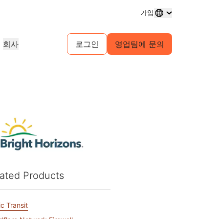
가입
회사
로그인
영업팀에 문의
도메인 등록
프로젝트 살펴보기
셀프 서비스 에이전시 프로그램
분석 보고서
도메인 구매 및 관리
고객 사례
귀사 고객을 위한 셀프서비스 계정 관
업계 연구 보고서
리
테스트 드라이브
채용 정보
 서비스
1.1.1.1
30초 이내의 AI 데모
이벤트
살펴보기
실시간 가상 워크숍
진행 중인 역할 살펴보기
피어 투 피어 포털
무료 DNS 확인자
시작을 위한 빠른 가이드
예정된 지역 이벤트
게임
네트워크 트래픽 인사이트
학습 센터
리소스
Workers Playground 탐색
신뢰, 개인정보 보호, 규
교육 도구 및 실전 활용 콘텐츠
빌드, 테스트, 배포
규제 준수 정보 및 정책
제품 가이드
파트너 검색
자
투명성
개발자 Discord
Cloudflare Powered+ 파트너와 협
의 주요 서비스 공급자
스
참조 아키텍처
정책 및 공개
커뮤니티 가입
력하여 비즈니스 역량을 강화하세요.
지원
보기
ated Products
분석 보고서
문의
구축 시작
 생성
제품 데모 및 투어
커뮤니티 포럼
문서
c Transit
계정에 접근할 수 없으
건강
글로벌 서비스