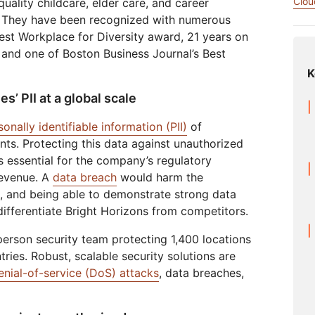
Clou
uality childcare, elder care, and career
및 배
실시간 오디오/비디오 애플리케이
값비싼 송신료 없이 데이터 
네트워크 보호
Athenian 프로젝트
Cloudflare for Campaigns
션 구축
s. They have been recognized with numerous
참여
개별 요금제
요금제 비교
est Workplace for Diversity award, 21 years on
Cloudflare TV
Cloudforce
 and one of Boston Business Journal’s Best
이벤트
혁신적인 시리즈 및
One
K
워크숍
이벤트
위협 연구 및 운영
R2
포스트 퀀텀 암호화
s’ PII at a global scale
 저
값비싼 송신료 없이 데이터 저장
위험을 최
데이터 보호 및 규제 준수 표준 충
족
데모
sonally identifiable information (PII)
of
nts. Protecting this data against unauthorized
s essential for the company’s regulatory
revenue. A
data breach
would harm the
 and being able to demonstrate strong data
differentiate Bright Horizons from competitors.
person security team protecting 1,400 locations
ries. Robust, scalable security solutions are
enial-of-service (DoS) attacks
, data breaches,