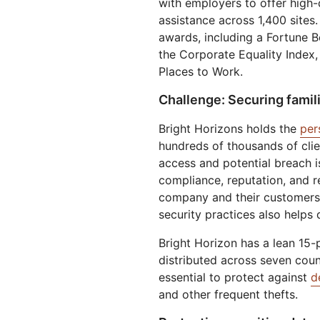
with employers to offer high-q
제 및 가격
Cloudflare 네트워크에서 ML 모델
서버리스 애플리케이션 구축 
웹 애플리케이션 및 API 보호
Galileo 프로젝트
실행
포
assistance across 1,400 site
탐색
terprise 요금제
중소기업 요금제
awards, including a Fortune B
theNet
the Corporate Equality Index,
요금제 및 가격
디지털 기업을 위한
Places to Work.
경영진 인⁠사이트
Workers
Workers KV
AI 보안
데이터 규제 준수
Challenge: Securing familie
서버리스 애플리케이션 구축 및 배
애플리케이션용 서버리스 키-값
I 도입
에이전틱 AI 및 생성형 AI 애플리케
규제 준수를 간소화하고 
포
장소
이션 보안 강화
소화
Bright Horizons holds the
per
hundreds of thousands of clie
access and potential breach i
compliance, reputation, and 
company and their customers,
security practices also helps 
Bright Horizon has a lean 15-
distributed across seven count
essential to protect against
d
and other frequent thefts.