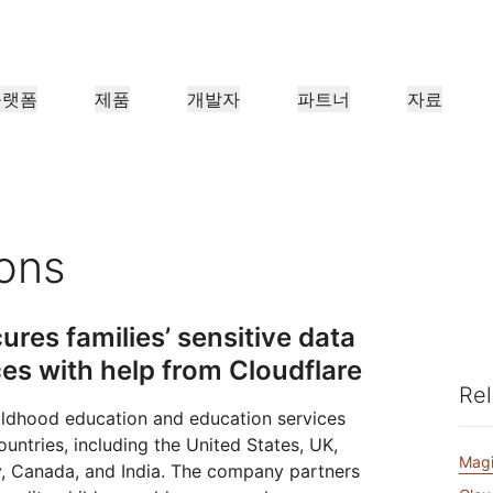
플랫폼
제품
개발자
파트너
자료
파트너 포털
업
파트너
산업 분야
충족
리소스 찾기 및 거래 등록
조직용
Cloudflare 파트너 되기
사례 연구
튜토리얼
투자자 관계
웨비나
참조 아키텍처
언론
애플리케이션 성능
네트워킹
의료
금융
보세
 만나보기
Cloudflare로 성공 추진하기
단계별 구축 튜토리얼
투자자 정보
유익한 논의
다이어그램 및 디자인 패턴
최근 뉴스 
zons
리테일
CDN
L3/4 DDoS 방어
공공 부문
보고서
블로그
보호, 안전
DNS
서비스형 방화벽
Cloudflare 연구의 인사이트
기술 심층 탐구 및 제품 뉴스
ures families’ sensitive data
너
글로벌 시스템 통합업체
서비스 공급
신뢰하지 않음
규정 준수
스마트 라우팅
네트워크 상호 연결
리소스
es with help from Cloudflare
re의 기술 파트너십과 통
대규모 디지털 변환을 원활하게 지
Cloudflare
미디어
스토리지 및 데이터베이
네트워크 최신화
정책, 프로세스, 안전
인증 및 규제
살펴보기
원
네트워크 알아
Rel
제품 가이드
Load balancing
스마트 라우팅
Images
D1
hildhood education and education services
커피숍 네트워킹
참조 아키텍처
솔루션 + 제품 안내서
문서
이미지 변환, 최적화
서버리스 SQL 데이터베이스
untries, including the United States, UK,
제품 문서
개발자 
Magi
WAN 최신화
분석 보고서
y, Canada, and India. The company partners
Realtime
R2
정부 기관
선거