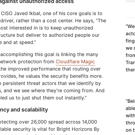
 against unauthorized access
 CISO Javed Ikbal, one of his core goals is to
river, rather than a cost center. He says, “The
“
We 
st interested in is to keep unauthorized
acto
ructure but deliver to authorized people our
fing
e and at speed.”
we 
 accomplishing this goal is linking the many
fro
 network protection from
Cloudflare Magic
Tran
 the improved performance that routing over
them
rovides, he values the security benefits more.
ersistent threat actors that we identify by
cks, and we see where they're coming from. And
ed us to just shut them out instantly.”
“
Bei
abl
ncy and scalability
wit
rotecting over 26,000 spread across 14,000
thr
lable security is vital for Bright Horizons By
on t