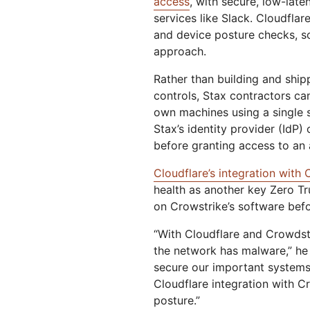
access
, with secure, low-la
services like Slack. Cloudflar
and device posture checks, so
approach.
Rather than building and shi
controls, Stax contractors can
own machines using a single s
Stax’s identity provider (IdP)
before granting access to an 
Cloudflare’s integration with
health as another key Zero Tr
on Crowstrike’s software befo
“With Cloudflare and Crowdst
the network has malware,” he 
secure our important systems
Cloudflare integration with C
posture.”