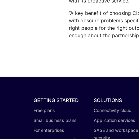
with its proactive service.
“A key benefit of choosing Cl
with obscure problems specif
right people for the right out
enough about the partnership
GETTING STARTED
SOLUTIONS
Free plans
Connectivity cloud
Small business plans
Application services
For enterprises
SASE and workspace
security