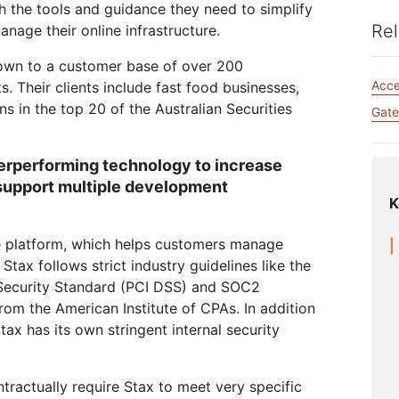
Rapports d'analyse
Realtime
 the tools and guidance they need to simplify
Assistance
Administration
Élections
 le réseau
s
Documentation des produits
Développez des applications
R2
Rel
nage their online infrastructure.
Projet Athenian
Cloudflare
humanitaire
Serv
audio/vidéo en temps réel
Stockez vos données sans frai
Projet Galileo
Réussi
de trafic sortant élevés
S'informer
own to a customer base of over 200
 particuliers
Comparer les offres
Acc
. Their clients include fast food businesses,
Événements
Démo
s in the top 20 of the Australian Securities
heNET
Cloudflare TV
Clo
Gat
Webinaires
Ateliers
formations pour
Séries et
Chiffrement post-quantique
On
s dirigeants des
événements
Protégez vos données et
Rech
R2
treprises
innovants
respectez les normes de
opér
Stockez vos données sans les
erperforming technology to increase
mériques
conformité
men
coûteux frais de trafic sortant
Demander une dé
support multiple development
K
re platform, which helps customers manage
Stax follows strict industry guidelines like the
Security Standard (PCI DSS) and SOC2
m the American Institute of CPAs. In addition
ax has its own stringent internal security
tractually require Stax to meet very specific