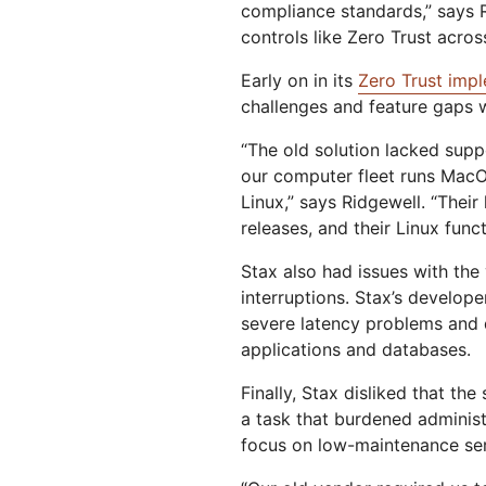
compliance standards,” says R
controls like Zero Trust across
Early on in its
Zero Trust imp
challenges and feature gaps wi
“The old solution lacked supp
our computer fleet runs MacO
Linux,” says Ridgewell. “Their
releases, and their Linux func
Stax also had issues with the 
interruptions. Stax’s develope
severe latency problems and
applications and databases.
Finally, Stax disliked that th
a task that burdened adminis
focus on low-maintenance ser