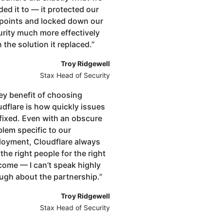
ed it to — it protected our
points and locked down our
urity much more effectively
 the solution it replaced.
”
Troy Ridgewell
Stax Head of Security
ey benefit of choosing
udflare is how quickly issues
 fixed. Even with an obscure
lem specific to our
loyment, Cloudflare always
the right people for the right
come — I can’t speak highly
ugh about the partnership.
”
Troy Ridgewell
Stax Head of Security