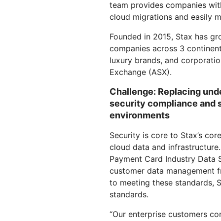
Workers AI
team provides companies with
Développez et déployez des
Sécuriser les applications et les API
Protéger
Guides technique
Exécutez des modèles
applications serverless
cloud migrations and easily ma
web
d'apprentissage automatique
ET TARIFS
sur notre réseau
Founded in 2015, Stax has gr
terprise
Offres pour PME
Offres pour
EXPLORER
companies across 3 continents
IGEANTS
luxury brands, and corporation
t
OFFRES ET TARIFS
In
Sécurité de l'IA
Conformité des données
Exchange (ASX).
le
Sécurisez vos applications d'IA
Rationalisez la conformité et
Workers
Workers KV
en
agentique et d'IA générative
minimisez les risques
Développez et déployez des
Un espace de stockage clé-
Challenge: Replacing und
nu
applications serverless
valeur serverless pour les
security compliance and 
applications
environments
Security is core to Stax’s co
cloud data and infrastructure. 
Payment Card Industry Data 
customer data management fro
to meeting these standards, St
standards.
“Our enterprise customers con