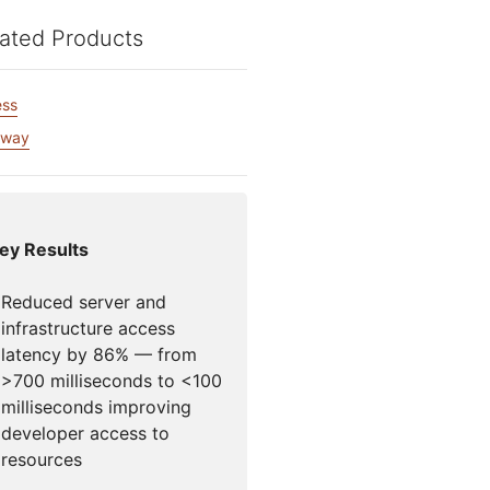
Santé
Documentation pour les développeurs
Vous avez 
ated Products
 for Campaigns
Projet Fair Shot
ices mondiaux
votre comp
s
te dirigée par des experts
Discord po
ess
s
M'aider à choisir
udforce
Radar
eway
Obte
Tendances en
e
matière de trafic
erche et
Internet et de
ations sur les
sécurité
aces
mo
ey Results
Reduced server and
infrastructure access
latency by 86% — from
>700 milliseconds to <100
milliseconds improving
developer access to
resources