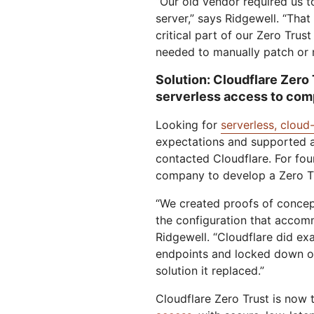
“Our old vendor required us t
server,” says Ridgewell. “That
critical part of our Zero Tru
needed to manually patch or m
Solution: Cloudflare Zero 
serverless access to com
Looking for
serverless, cloud
expectations and supported al
contacted Cloudflare. For fou
company to develop a Zero Tr
“We created proofs of concep
the configuration that accomm
Ridgewell. “Cloudflare did ex
endpoints and locked down ou
solution it replaced.”
Cloudflare Zero Trust is now 