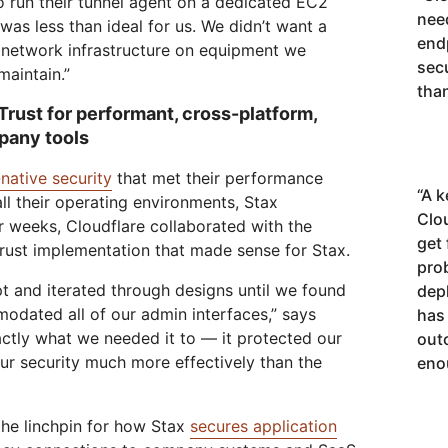
o run their tunnel agent on a dedicated EC2
need
 was less than ideal for us. We didn’t want a
end
st network infrastructure on equipment we
sec
aintain.”
than
Trust for performant, cross-platform,
pany tools
-native security
that met their performance
“
A k
l their operating environments, Stax
Clo
r weeks, Cloudflare collaborated with the
get
ust implementation that made sense for Stax.
prob
t and iterated through designs until we found
dep
odated all of our admin interfaces,” says
has 
actly what we needed it to — it protected our
out
r security much more effectively than the
eno
the linchpin for how Stax
secures application