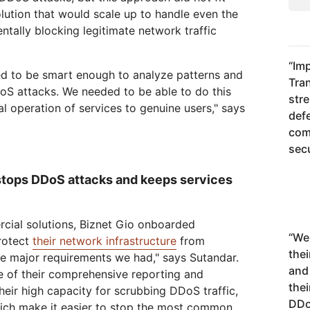
lution that would scale up to handle even the
ntally blocking legitimate network traffic
“
Imp
d to be smart enough to analyze patterns and
Tran
oS attacks. We needed to be able to do this
str
l operation of services to genuine users," says
def
com
secu
 stops DDoS attacks and keeps services
rcial solutions, Biznet Gio onboarded
“
We 
protect
their network infrastructure
from
the
the major requirements we had," says Sutandar.
and
 of their comprehensive reporting and
thei
heir high capacity for scrubbing DDoS traffic,
DDoS
which make it easier to stop the most common