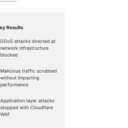
Documentación para desarrolladores
or Campaigns
Project Fair Shot
¿Has perdid
icios globales
cuenta?
s
 guiado por expertos
Discord par
ey Results
Ayúdame a elegir
dforce
Radar
Te 
Tendencias del
DDoS attacks directed at
tráfico y la
tigaciones y
network infrastructure
seguridad en
ciones
Internet
blocked
e amenazas
Malicious traffic scrubbed
without impacting
o
performance
Application layer attacks
stopped with Cloudflare
WAF