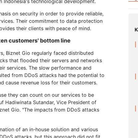
 in Indonesia's technological development.
Realtime
za tu WAN
Documentación de productos
Proyecto Galileo
Proyecto Athenian
Cloudflare F
Crea aplicaciones de audio y
R2
Informes de analistas
Serv
vídeo en tiempo real
sis on security in order to provide reliable,
Almacena datos sin costosa
tu red
Éxito
tarifas de salida
ervices. Their commitment to data protection
viduales
Comparar planes
vides their clients with peace of mind.
K
Participa
eNET
Cloudflare TV
Clou
ten customers' bottom line
Eventos
ormación
Series y eventos
One
ratégica para
innovadores
Demostraciones
Inves
R2
rs, Biznet Gio regularly faced distributed
presas
opera
or
Almacena datos sin costosas
Seminarios web
itales
sobr
cks that flooded their servers and networks
s
tarifas de salida
Criptografía poscuántica
Talleres
their services. The slow performance and
Protege los datos y cumple con
lted from DDoS attacks had the potential to
las normas de conformidad.
d cause revenue loss for their customers.
Solicita una dem
use they can count on our services to be
suf Hadiwinata Sutandar, Vice President of
iznet Gio. "The impacts from DDoS attacks
ation of an in-house solution and various
DDoS attacks, but this approach did not fit