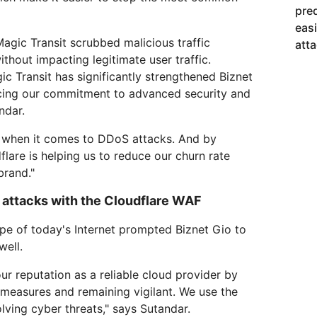
pre
eas
agic Transit scrubbed malicious traffic
atta
thout impacting legitimate user traffic.
c Transit has significantly strengthened Biznet
cing our commitment to advanced security and
ndar.
when it comes to DDoS attacks. And by
flare is helping us to reduce our churn rate
brand."
r attacks with the Cloudflare WAF
pe of today's Internet prompted Biznet Gio to
well.
ur reputation as a reliable cloud provider by
 measures and remaining vigilant. We use the
ving cyber threats," says Sutandar.