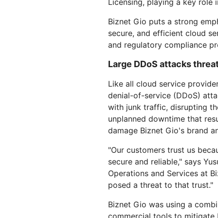
Licensing, playing a key role
Workers AI
Desarrolla e implementa
us
Protégete contra el phishing
Moderni
Guías técnicas
Ejecuta modelos de
aplicaciones sin servidor
Y PRECIOS
aprendizaje automático en
Biznet Gio puts a strong empha
Protege las aplicaciones web y las API
Protege 
nuestra red
secure, and efficient cloud s
Planes para pequeñas
terprise
EXPLORA
Planes indi
and regulatory compliance pro
empresas
th
PLANES Y PRECIOS
Large DDoS attacks threa
Inf
est
Workers
Workers KV
Like all cloud service provide
em
Desarrolla e implementa
Almacén de pares clave-val
dig
denial-of-service (DDoS) atta
aplicaciones sin servidor
sin servidor para aplicacione
Seguridad de la IA
Conformidad de los datos
with junk traffic, disrupting 
Protección de aplicaciones de IA
Mejora la conformidad y
unplanned downtime that resu
agéntica e IA generativa
minimiza el riesgo.
damage Biznet Gio's brand an
"Our customers trust us beca
secure and reliable," says Yu
Operations and Services at B
posed a threat to that trust."
Biznet Gio was using a combin
commercial tools to mitigate 