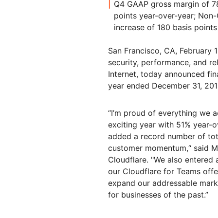
Workers
ML-Modelle in unserem
Q4 GAAP gross margin of 78
Netzwerk ausführen
Serverlose Apps
points year-over-year; Non
Hum
Schutz von Webanwendungen und
Netzwer
D PREISE
erstellen/bereitstellen
KENNENLERNEN
Proj
increase of 180 basis point
APIs
Tarife
KMU-Tarife
Tarife für P
theNET
TARIFE UND PREISE
San Francisco, CA, February
Erkenntnisse 
das digitale
security, performance, and rel
Unternehmen
Workers
Workers KV
Internet, today announced fina
Serverlose Apps erstellen &
Serverloser Schlüssel-Werte-
bereitstellen
Speicher für Apps
year ended December 31, 201
KI-Sicherheit
Datenkonformität
Sichern Sie agentenbasierte KI-
Compliance optimieren und
und GenAI-Anwendungen
Risiken minimieren
“I’m proud of everything we 
exciting year with 51% year-o
added a record number of tot
customer momentum,“ said Ma
Cloudflare. "We also entered 
our Cloudflare for Teams offer
expand our addressable marke
for businesses of the past.”