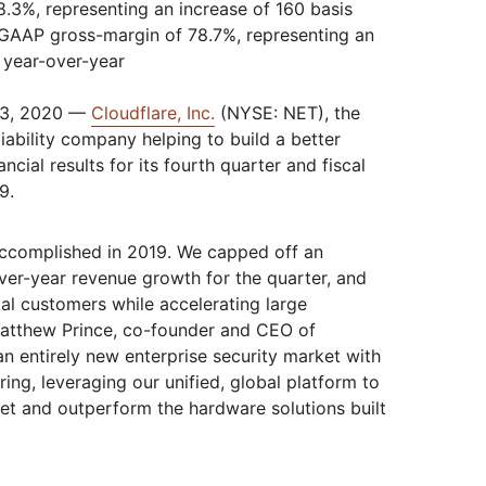
Realtime
R2
.3%, representing an increase of 160 basis
Global
Echtzeit-Audio-/-Video-Apps
Daten ohne kostspielige
-GAAP gross-margin of 78.7%, representing an
anitäre Hilfe
Behörden
Wahlen
Analyseberichte
kschutz
entwickeln
Egress-Gebühren speichern
Erfolgre
ekt Galileo
Projekt „Athenian“
Cloudflare for Cam
Experte
s year-over-year
rivatanwender
Zum Tarifvergleich
Cloudflare TV
Cloudforce O
Vertiefung
 13, 2020 —
Cloudflare, Inc.
(NYSE: NET), the
E
für
Innovative
Bedrohungsfor
Reihen und
und -maßnahm
iability company helping to build a better
Ereignisse
Demos
Events
R2
ncial results for its fourth quarter and fiscal
Daten speichern ohne teure
Webinare
Egress-Gebühren
9.
Post-Quanten-Kryptografie
Workshops
Daten schützen und
Compliance-Standards erfüllen
accomplished in 2019. We capped off an
ver-year revenue growth for the quarter, and
Demo anfragen
al customers while accelerating large
tthew Prince, co-founder and CEO of
an entirely new enterprise security market with
ing, leveraging our unified, global platform to
t and outperform the hardware solutions built