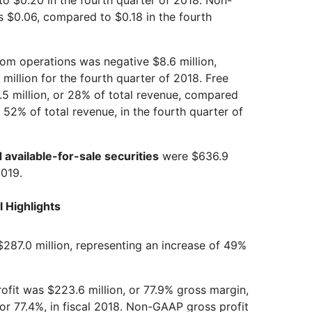
o $0.20 in the fourth quarter of 2018. Non-
 $0.06, compared to $0.18 in the fourth
om operations was negative $8.6 million,
illion for the fourth quarter of 2018. Free
5 million, or 28% of total revenue, compared
r 52% of total revenue, in the fourth quarter of
 available-for-sale securities
were $636.9
2019.
l Highlights
287.0 million, representing an increase of 49%
fit was $223.6 million, or 77.9% gross margin,
or 77.4%, in fiscal 2018. Non-GAAP gross profit