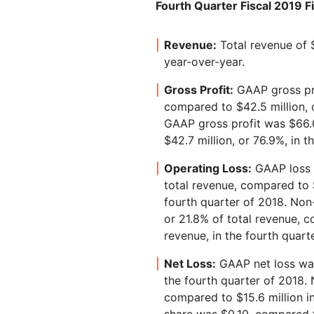
Fourth Quarter Fiscal 2019 Fi
Revenue:
Total revenue of $
year-over-year.
Gross Profit:
GAAP gross pro
compared to $42.5 million, o
GAAP gross profit was $66.0
$42.7 million, or 76.9%, in t
Operating Loss:
GAAP loss f
total revenue, compared to $
fourth quarter of 2018. Non
or 21.8% of total revenue, c
revenue, in the fourth quart
Net Loss:
GAAP net loss was 
the fourth quarter of 2018.
compared to $15.6 million i