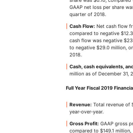
share was $0.10, compared t
GAAP net loss per share was
quarter of 2018.
Cash Flow:
Net cash flow fr
compared to negative $12.3 m
cash flow was negative $23.
to negative $29.0 million, o
2018.
Cash, cash equivalents, and
million as of December 31, 
Full Year Fiscal 2019 Financia
Revenue:
Total revenue of $
year-over-year.
Gross Profit:
GAAP gross pro
compared to $149.1 million, 