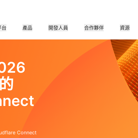
平台
產品
開發人員
合作夥伴
資源
合作夥伴入口網站
產業
業
合作夥伴
滿足客
查找資源並註冊交易
小型組織
成為 Cloudflare 合作夥伴
教學課程
案例研究
投資人關係
參考架構
網路研討會
新聞
026
應用程式效能
主管
醫療保健
者
逐步建置教學課程
利用 Cloudflare 推動成功
投資者資訊
圖表和設計模式
深入討論
探索最
零售
遊
CDN
第 3/4 層 DDoS 防護
的
公共部門
報告
部落格
安全
DNS
防火牆即服務
Cloudflare 研究的見解
技術深入探討和產品新聞
nnect
夥伴
全球系統整合者
服務提供者
媒體
儲存空間與資料庫
信任
合規
Smart Routing
網路互連
資源
實現網路現代化
技術合作夥伴與整合商
支援無縫的大規模數位轉換
瞭解我們的重
護
原則、程序和安全
認證與
產品指南
Images
D1
Load balancing
Smart Routing
咖啡店網路
轉換、最佳化影像
建立無伺服器 SQL 資料庫
參考架構
解決方案 + 產品指南
WAN現代化
產品文件
Realtime
R2
分析報告
are Connect
建置即時音訊/視訊應用程式
儲存資料，無需支付高昂的輸
政府
選舉