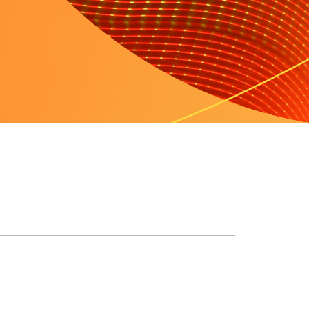
s
Project Fair Shot
專家主導的成功案例
開發人員 Disc
幫我選擇
e One
Radar
範
獲得
營運
網際網路流量和安全
會
研討會
性趨勢
求示範