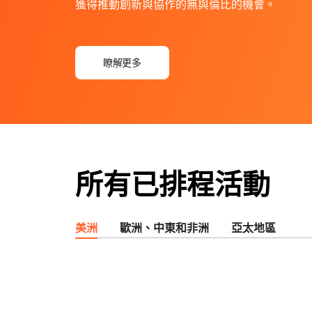
保護 Web 應用程式和 API
與定價
獲得推動創新與協作的無與倫比的機會。
Galileo 專案
探索
rprise 方案
小型企業方案
方案與定價
theNET
瞭解更多
數位企業戰略
Workers
Workers KV
AI 安全性
資料合規性
建置和部署無伺服器應用程式
適用於應用程式的無伺服器鍵值
存
運用 AI
保障自主式 AI 與生成式 AI 應用程
簡化合規性並最大程度降
式的安全
所有已排程活動
美洲
歐洲、中東和非洲
亞太地區