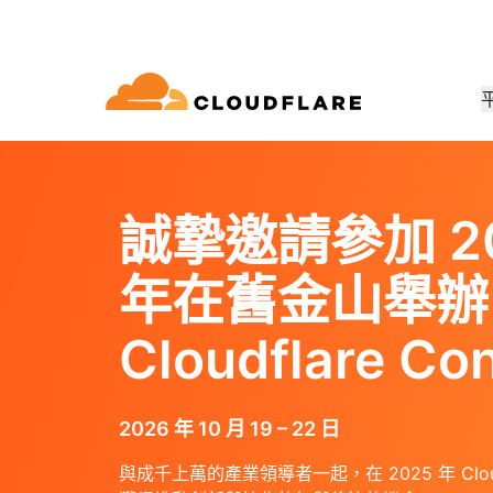
文件
交流
公司資訊
合作夥伴網路
連通雲
企業
小型企
藉助 Cloudflare 實現成長、創新並
dflare 的全球連通雲提供 60 多種網
適用於大中型組織
適用於
開發人員庫
應用程式示範
示範 + 產品導覽
領導層
誠摯邀請參加 2
(Cloudflare One)
應用程式安全性
戶需求
安全性和效能服務。
文件和指南
探索可以建置的內容
隨需產品示範
認識我們的領導
 Trust 網路存取
第 7 層 DDoS 防護
年在舊金山舉辦
資源庫
合作夥伴類型
產品
信任、隱私和
Web 閘道 (SWG)
Web 應用程式防火牆
實用指南、藍圖等
Cloudflare Co
PowerUP 計畫
技術合作
人工智慧
運算
隱私權
服務/SD-WAN
API 安全性
化
實現安全現代化
在發展業務的同時保障客戶連線與
探索我們的
原則、資料和保
安全
建置
AI Gateway
Observability
郵件安全
機器人管理
VPN 替代
觀察、控制 AI 應用程式
記錄、指標和追蹤
2026 年 10 月 19 – 22 日
參考架構
公眾利益
性
網路釣魚防護
技術指南
Workers AI
Workers
與成千上萬的產業領導者一起，在 2025 年 Cloudfl
在我們的網路上執行 ML 模型
建置、部署無伺服器應用程式
人道主義