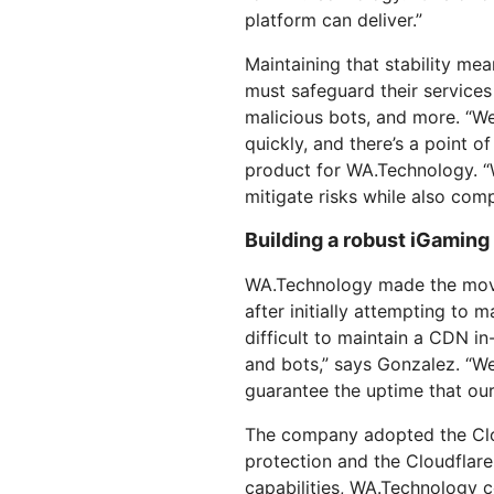
platform can deliver.”
Maintaining that stability m
must safeguard their services
malicious bots, and more. “W
quickly, and there’s a point o
product for WA.Technology. “
mitigate risks while also comp
Building a robust iGaming
WA.Technology made the move 
after initially attempting to
difficult to maintain a CDN i
and bots,” says Gonzalez. “We
guarantee the uptime that our 
The company adopted the Clo
protection and the Cloudflar
capabilities, WA.Technology 