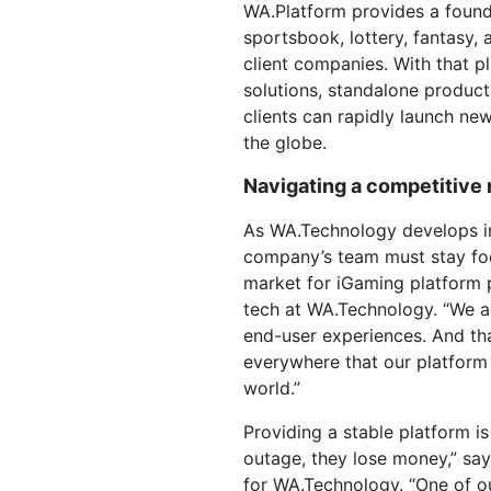
Workers AI
WA.Platform provides a founda
Crie e implante aplicativos s
E PREÇOS
Guias técnico
Execute modelos de ML em
servidor
sportsbook, lottery, fantasy,
Proteger aplicativos web e APIs
Proteçã
nossa rede
Planos para pequenas
b
client companies. With that p
terprise
Planos indi
empresas
solutions, standalone produc
EXPLORAR
clients can rapidly launch n
PLANOS E PREÇOS
the globe.
Workers
Workers KV
Navigating a competitive
Crie e implante aplicativos sem
Armazenamento de chave-val
Segurança de IA
Conformidade de dados
servidor
sem servidor para aplicativos
Proteger aplicativos de IA
Simplificar a conformidade e
As WA.Technology develops in
agêntica e generativa
minimizar os riscos
company’s team must stay focu
market for iGaming platform 
tech at WA.Technology. “We a
end-user experiences. And th
everywhere that our platform
world.”
Providing a stable platform is 
outage, they lose money,” sa
for WA.Technology. “One of our