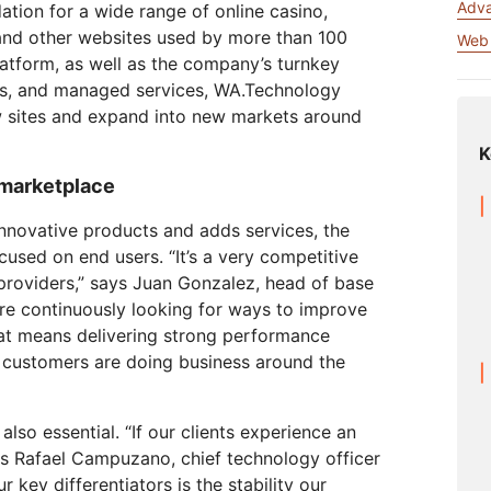
Relatórios de analistas
Adva
tion for a wide range of online casino,
em
Crie aplicativos de áudio/vídeo
s
Documentação de produtos
Projeto Galileo
Projeto Athenian
Cloud
Serv
em tempo real
R2
 and other websites used by more than 100
o de redes
Web 
Suces
Armazene dados sem taxas d
latform, as well as the company’s turnkey
viduais
Compare planos
saída caras
Interagir
ts, and managed services, WA.Technology
Eventos
ew sites and expand into new markets around
theNET
Cloudflare TV
C
Demonstrações
K
Insights
Séries e eventos
O
executivos para a
inovadores
Webinars
Worksho
P
R2
 marketplace
empresa digital
o
or
Armazene dados sem taxas de
Criptografia pós-quântica
a
saída caras
Proteger dados e atender aos
novative products and adds services, the
padrões de conformidade
sed on end users. “It’s a very competitive
Solicite uma
providers,” says Juan Gonzalez, head of base
demonstração
re continuously looking for ways to improve
at means delivering strong performance
 customers are doing business around the
also essential. “If our clients experience an
ys Rafael Campuzano, chief technology officer
 key differentiators is the stability our