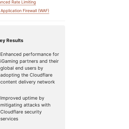
nced Rate Limiting
Comece a
Documentação para desenvolvedores
flare para Campanhas
Project Fair Shot
iços globais
Perdeu 
desenvolver
Application Firewall (WAF)
so liderado por especialistas
e
Discord
desenvo
Me ajude a escolher
loudforce
Radar
ey Results
Tráfego da
ne
internet e
ps
esquisa e
tendências de
perações de
Enhanced performance for
segurança
meaças
iGaming partners and their
global end users by
adopting the Cloudflare
content delivery network
Improved uptime by
mitigating attacks with
Cloudflare security
services