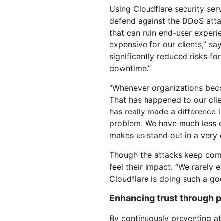
Using Cloudflare security se
defend against the DDoS attac
that can ruin end-user experi
expensive for our clients,” sa
significantly reduced risks fo
downtime.”
“Whenever organizations beco
That has happened to our cli
has really made a difference 
problem. We have much less 
makes us stand out in a very c
Though the attacks keep com
feel their impact. “We rarely 
Cloudflare is doing such a go
Enhancing trust through pl
By continuously preventing a