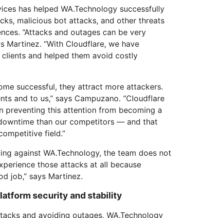
rvices has helped WA.Technology successfully
ks, malicious bot attacks, and other threats
ences. “Attacks and outages can be very
ys Martinez. “With Cloudflare, we have
r clients and helped them avoid costly
me successful, they attract more attackers.
ents and to us,” says Campuzano. “Cloudflare
in preventing this attention from becoming a
downtime than our competitors — and that
ompetitive field.”
ing against WA.Technology, the team does not
experience those attacks at all because
od job,” says Martinez.
atform security and stability
ttacks and avoiding outages, WA.Technology