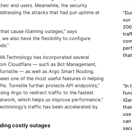
their end users. Meanwhile, the security
ddressing the attacks that had put uptime at
“
Dur
our 
200
 that cause iGaming outages,” says
traf
we also have the flexibility to configure
com
eds.”
per
that
 WA.Technology has incorporated several
 from Cloudflare — such as Bot Management,
Turnstile — as well as Argo Smart Routing.
een one of the most useful features in helping
Is. Turnstile further protects API endpoints,”
“
In 
ing Argo to redirect traffic to the fastest
fund
network, which helps us improve performance.”
iGa
chnology’s traffic has been accelerated by
the
use
can 
ding costly outages
sec