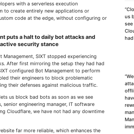
lopers with a serverless execution
“
Clo
 to create entirely new applications or
us 
ustom code at the edge, without configuring or
see
Clo
 puts a halt to daily bot attacks and
had
oactive security stance
Bot Management, SIXT stopped experiencing
s. After first mirroring the setup they had had
, SIXT configured Bot Management to perform
“
We 
bled their engineers to block problematic
att
ng their defenses against malicious traffic.
offl
ets us block bad bots as soon as we see
hav
, senior engineering manager, IT software
rewr
ing Cloudflare, we have not had any downtime
man
Man
imm
website far more reliable, which enhances the