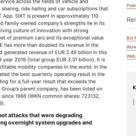
ervice across the fields of vehicle and
Relatórios de analistas
em
Crie aplicativos de áudio/vídeo
s
Documentação de produtos
Projeto Galileo
Projeto Athenian
Cloud
Pole
Serv
em tempo real
R2
 sharing, ride hailing and car subscriptions that
o de redes
Suces
Armazene dados sem taxas d
T App. SIXT is present in approximately 110
viduais
Compare planos
saída caras
Rel
Interagir
ed family-owned company’s strengths lie in its
iving culture of innovation with strong
Eventos
leet of premium cars and its exceptional value
theNET
Cloudflare TV
C
Bot
Demonstrações
Insights
Séries e eventos
O
E has more than doubled its revenue in the
Work
executivos para a
inovadores
Webinars
Worksho
P
R2
 generated revenue of EUR 2.49 billion in this
empresa digital
o
or
Armazene dados sem taxas de
Criptografia pós-quântica
Web 
a
 year 2019 (total group EUR 3.31 billion). It is
saída caras
Proteger dados e atender aos
padrões de conformidade
fitable mobility companies in the world. In the
Solicite uma
sted the best quarterly operating result in the
demonstração
ng for a full-year result that exceeds the
K
e Group’s parent company, has been listed on
e since 1986 (WKN common shares: 723132,
).
 bot attacks that were degrading
ing overnight system upgrades and