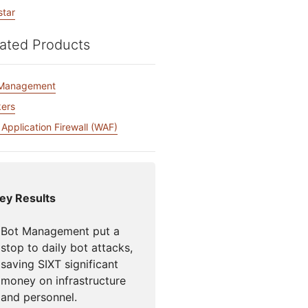
Comece a
Documentação para desenvolvedores
flare para Campanhas
Project Fair Shot
star
iços globais
Perdeu 
desenvolver
so liderado por especialistas
e
Discord
ated Products
desenvo
Me ajude a escolher
loudforce
Radar
 Management
Tráfego da
ne
ers
internet e
ps
esquisa e
tendências de
perações de
Application Firewall (WAF)
segurança
meaças
ey Results
Bot Management put a
stop to daily bot attacks,
saving SIXT significant
money on infrastructure
and personnel.