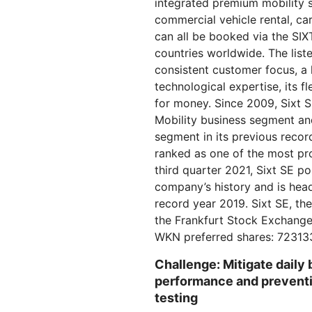
integrated premium mobility s
Workers AI
Crie e implante aplicativos s
E PREÇOS
Guias técnico
Execute modelos de ML em
servidor
commercial vehicle rental, car
Proteger aplicativos web e APIs
Proteçã
nossa rede
Planos para pequenas
can all be booked via the SIX
b
terprise
Planos indi
empresas
countries worldwide. The list
EXPLORAR
consistent customer focus, a l
technological expertise, its f
PLANOS E PREÇOS
for money. Since 2009, Sixt S
Workers
Workers KV
Mobility business segment and
Crie e implante aplicativos sem
Armazenamento de chave-val
Segurança de IA
Conformidade de dados
segment in its previous record
servidor
sem servidor para aplicativos
Proteger aplicativos de IA
Simplificar a conformidade e
agêntica e generativa
minimizar os riscos
ranked as one of the most pro
third quarter 2021, Sixt SE po
company’s history and is headi
record year 2019. Sixt SE, th
the Frankfurt Stock Exchang
WKN preferred shares: 723133
Challenge: Mitigate daily
performance and prevent
testing