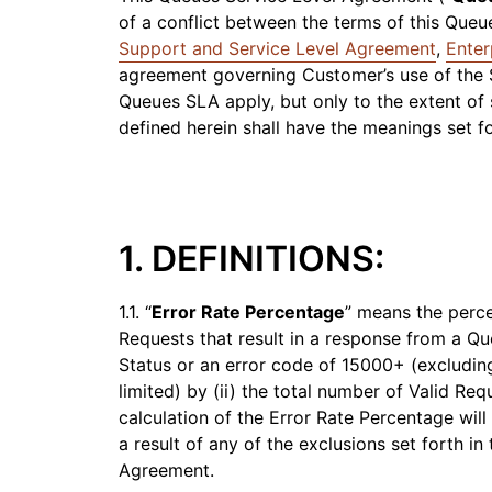
Workers AI
Budowa i wdrażanie aplikacji
Przewodniki techni
kacji
Ochrona przed phishingiem
Moderni
of a conflict between the terms of this Que
Uruchamianie modeli uczenia
bezserwerowych
maszynowego w sieci
Support and Service Level Agreement
,
Enter
Cloudflare
CENY
owiska
Zabezpieczanie aplikacji Internet i
Ochrona
agreement governing Customer’s use of the S
interfejsów API
Queues SLA apply, but only to the extent of 
terprise
Plany dla małych firm
Plany indyw
POZNAJ
defined herein shall have the meanings set f
PLANY I CENY
the
Info
kadr
Workers
Workers KV
kier
Tworzenie i wdrażanie aplikacji
Bezserwerowy magazyn par
doty
Zabezpieczenia SI
Zgodność ze standardami
bezserwerowe
klucz‑wartość dla aplikacji
prze
1. DEFINITIONS:
Zapewnij bezpieczeństwo
Usprawnienie procesu
cyfr
agentowych i generatywnych
zapewnienia zgodności i
aplikacji AI.
minimalizowanie ryzyka
1.1. “
Error Rate Percentage
” means the perce
Requests that result in a response from a Q
Status or an error code of 15000+ (excluding, 
limited) by (ii) the total number of Valid Requ
calculation of the Error Rate Percentage will n
a result of any of the exclusions set forth 
Agreement.