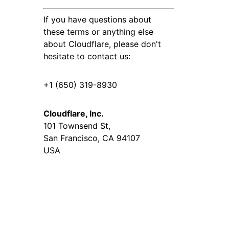
Forum społe
Dokumentacja dla programistów
Zdrowie
kampanii
Projekt Fair Shot
If you have questions about
Masz proble
i globalne
 pod okiem ekspertów
konta?
these terms or anything else
about Cloudflare, please don't
Discord dla 
omoc w wyborze
hesitate to contact us:
force
Radar
Uzysk
Trendy w zakresie
+1 (650) 319-8930
ruchu internetowego i
a nad
ty
cyberbezpieczeństwa
eniami i
iminowanie
Cloudflare, Inc.
101 Townsend St,
San Francisco, CA 94107
USA