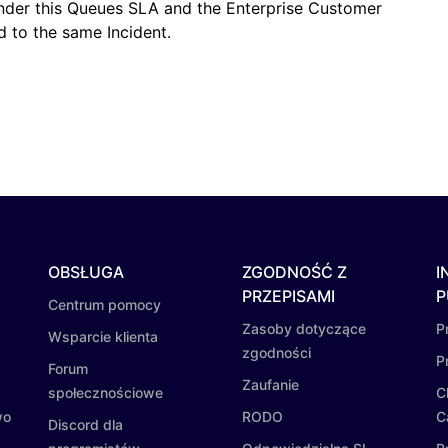
nder this Queues SLA and the Enterprise Customer
 to the same Incident.
OBSŁUGA
ZGODNOŚĆ Z
I
PRZEPISAMI
P
Centrum pomocy
Zasoby dotyczące
P
Wsparcie klienta
zgodności
P
Forum
Zaufanie
społecznościowe
C
wo
RODO
C
Discord dla