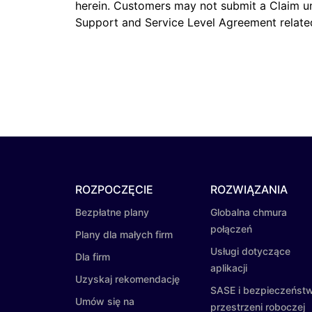
herein. Customers may not submit a Claim u
Support and Service Level Agreement related
ROZPOCZĘCIE
ROZWIĄZANIA
Bezpłatne plany
Globalna chmura
połączeń
Plany dla małych firm
Usługi dotyczące
Dla firm
aplikacji
Uzyskaj rekomendację
SASE i bezpieczeńst
Umów się na
przestrzeni roboczej