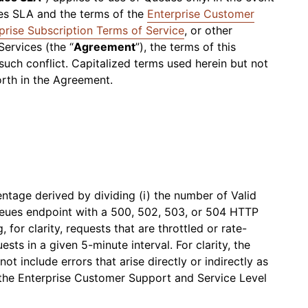
Realtime
czne
i rozwiązaniach
Wartości humanitarne
Instytucje rządowe
Wybory
zacja WAN
ues SLA and the terms of the
Enterprise Customer
Tworzenie aplikacji audio
R2
Raporty analityczne
Dokumentacja produktu
Projekt Galileo
Projekt Athenian
Cloudflare dla 
i wideo działających w czasie
Usług
Przechowywanie danych bez
prise Subscription Terms of Service
, or other
rzeczywistym
 sieci
kosztownych opłat za ruch
Sukces
ervices (the “
Agreement
”), the terms of this
wychodzący
such conflict. Capitalized terms used herein but not
idualne
Porównaj plany
Angażowanie
P
orth in the Agreement.
Wydarzenia
NET
Cloudflare TV
Cloud
rmacje dla
Innowacyjne
One
Prezentacje
y
programy i
R2
Badani
Webinaria
Warszta
owniczej
wydarzenia
Przechowywanie danych bez
zagroż
czące
Kryptografia postkwantowa
kosztownych opłat za ruch
ich el
dsiębiorstwa
wychodzący
Zabezpieczanie danych i
owego
spełnianie standardów
zgodności
Umów się na
ntage derived by dividing (i) the number of Valid
prezentację
ueues endpoint with a 500, 502, 503, or 504 HTTP
for clarity, requests that are throttled or rate-
ests in a given 5-minute interval. For clarity, the
ot include errors that arise directly or indirectly as
in the Enterprise Customer Support and Service Level