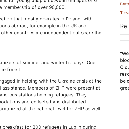
rams for young people between the ages of 6
Realtime
czne
i rozwiązaniach
Bett
Wartości humanitarne
Instytucje rządowe
Wybory
zacja WAN
Tworzenie aplikacji audio
R2
 a membership of over 90,000.
Raporty analityczne
Dokumentacja produktu
Projekt Galileo
Projekt Athenian
Cloudflare dla 
i wideo działających w czasie
Usług
Przechowywanie danych bez
Trev
rzeczywistym
 sieci
kosztownych opłat za ruch
Sukces
ation that mostly operates in Poland, with
wychodzący
tions abroad, for example in the UK and
Rel
idualne
Porównaj plany
Angażowanie
P
n other countries are independent but share the
Wydarzenia
NET
Cloudflare TV
Cloud
rmacje dla
Innowacyjne
One
Prezentacje
y
programy i
R2
Badani
“
We 
Webinaria
Warszta
owniczej
wydarzenia
Przechowywanie danych bez
zagroż
czące
bloc
Kryptografia postkwantowa
kosztownych opłat za ruch
ich el
ganizers of summer and winter holidays. One
dsiębiorstwa
wychodzący
Zabezpieczanie danych i
Clou
owego
he forest.
spełnianie standardów
res
zgodności
Umów się na
ngaged in helping with the Ukraine crisis at the
belo
prezentację
l assistance. Members of ZHP were present at
grea
and bus stations helping refugees. They
dations and collected and distributed
organized at the national level for ZHP as well
.
 breakfast for 200 refugees in Lublin during