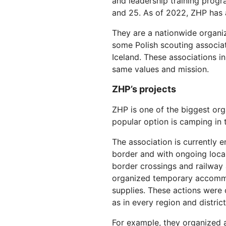
and leadership training prog
Workers AI
Budowa i wdrażanie aplikacji
Przewodniki techni
kacji
Ochrona przed phishingiem
Moderni
Uruchamianie modeli uczenia
bezserwerowych
and 25. As of 2022, ZHP has
maszynowego w sieci
Cloudflare
CENY
owiska
Zabezpieczanie aplikacji Internet i
Ochrona
They are a nationwide organiz
interfejsów API
some Polish scouting associa
terprise
Plany dla małych firm
Plany indyw
POZNAJ
Iceland. These associations i
same values and mission.
PLANY I CENY
the
Info
kadr
ZHP’s projects
Workers
Workers KV
kier
Tworzenie i wdrażanie aplikacji
Bezserwerowy magazyn par
doty
Zabezpieczenia SI
Zgodność ze standardami
bezserwerowe
klucz‑wartość dla aplikacji
ZHP is one of the biggest or
prze
Zapewnij bezpieczeństwo
Usprawnienie procesu
cyfr
popular option is camping in t
agentowych i generatywnych
zapewnienia zgodności i
aplikacji AI.
minimalizowanie ryzyka
The association is currently e
border and with ongoing loca
border crossings and railway 
organized temporary accommo
supplies. These actions were 
as in every region and district
For example, they organized a