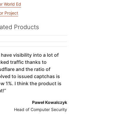
Forum społe
Dokumentacja dla programistów
er World Ed
Zdrowie
kampanii
Projekt Fair Shot
Masz proble
i globalne
or Project
 pod okiem ekspertów
konta?
ated Products
Discord dla 
omoc w wyborze
force
Radar
Uzysk
Trendy w zakresie
ruchu internetowego i
a nad
have visibility into a lot of
ty
cyberbezpieczeństwa
eniami i
ked traffic thanks to
iminowanie
dflare and the ratio of
olved to issued captchas is
w 1%. I think the product is
t!
”
Paweł Kowalczyk
Head of Computer Security