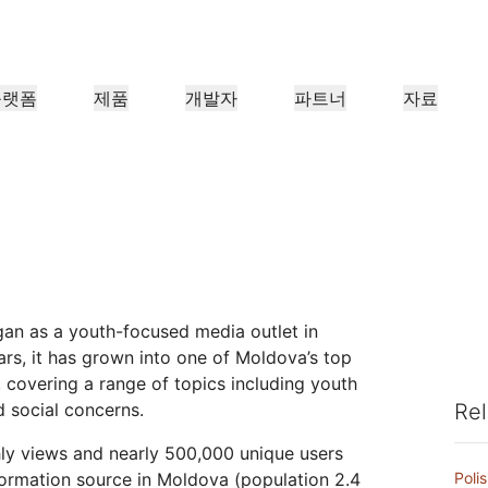
플랫폼
제품
개발자
파트너
자료
파트너 포털
업
파트너
산업 분야
충족
리소스 찾기 및 거래 등록
조직용
Cloudflare 파트너 되기
사례 연구
튜토리얼
투자자 관계
웨비나
참조 아키텍처
언론
애플리케이션 성능
네트워킹
의료
금융
보세
 만나보기
Cloudflare로 성공 추진하기
단계별 구축 튜토리얼
투자자 정보
유익한 논의
다이어그램 및 디자인 패턴
최근 뉴스 
리테일
CDN
L3/4 DDoS 방어
공공 부문
보고서
블로그
보호, 안전
DNS
서비스형 방화벽
Cloudflare 연구의 인사이트
기술 심층 탐구 및 제품 뉴스
an as a youth-focused media outlet in
너
글로벌 시스템 통합업체
서비스 공급
신뢰하지 않음
규정 준수
rs, it has grown into one of Moldova’s top
스마트 라우팅
네트워크 상호 연결
리소스
re의 기술 파트너십과 통
대규모 디지털 변환을 원활하게 지
Cloudflare
미디어
스토리지 및 데이터베이
네트워크 최신화
정책, 프로세스, 안전
인증 및 규제
살펴보기
원
네트워크 알아
 covering a range of topics including youth
제품 가이드
Load balancing
스마트 라우팅
nd social concerns.
Rel
Images
D1
커피숍 네트워킹
참조 아키텍처
솔루션 + 제품 안내서
문서
이미지 변환, 최적화
서버리스 SQL 데이터베이스
제품 문서
개발자 
hly views and nearly 500,000 unique users
WAN 최신화
분석 보고서
Realtime
R2
Poli
nformation source in Moldova (population 2.4
정부 기관
선거