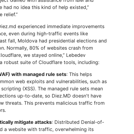
 had no idea this kind of help existed,”
 relief.”
o, Diez.md experienced immediate improvements
nce, even during high-traffic events like
ast fall, Moldova had presidential elections and
on. Normally, 80% of websites crash from
Cloudflare, we stayed online,” Lebedev
 robust suite of Cloudflare tools, including:
WAF) with managed rule sets
: This helps
mmon web exploits and vulnerabilities, such as
e scripting (XSS). The managed rule sets mean
ections up-to-date, so Diez.MD doesn't have
w threats. This prevents malicious traffic from
rs.
cally mitigate attacks
: Distributed Denial-of-
 a website with traffic, overwhelming its