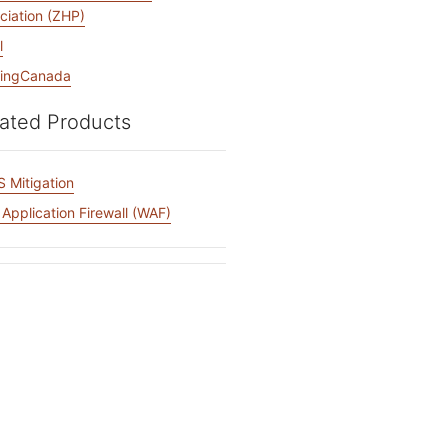
저장
ciation (ZHP)
Project Fair Shot
전문가 주도 성공
개발자 Discord
l
제품 추천받기
Radar
yingCanada
데모
웨비나
지원받기
인터넷 트래픽 및
보안 동향
ated Products
 요청
 Mitigation
Application Firewall (WAF)