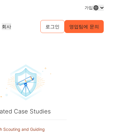
가입
회사
로그인
영업팀에 문의
도메인 등록
프로젝트 살펴보기
셀프 서비스 에이전시 프로그램
분석 보고서
도메인 구매 및 관리
고객 사례
귀사 고객을 위한 셀프서비스 계정 관
업계 연구 보고서
리
테스트 드라이브
채용 정보
 서비스
1.1.1.1
30초 이내의 AI 데모
이벤트
살펴보기
실시간 가상 워크숍
진행 중인 역할 살펴보기
피어 투 피어 포털
무료 DNS 확인자
시작을 위한 빠른 가이드
예정된 지역 이벤트
게임
네트워크 트래픽 인사이트
학습 센터
리소스
Workers Playground 탐색
신뢰, 개인정보 보호, 규
교육 도구 및 실전 활용 콘텐츠
빌드, 테스트, 배포
규제 준수 정보 및 정책
제품 가이드
파트너 검색
자
투명성
개발자 Discord
Cloudflare Powered+ 파트너와 협
의 주요 서비스 공급자
스
참조 아키텍처
정책 및 공개
커뮤니티 가입
력하여 비즈니스 역량을 강화하세요.
지원
보기
분석 보고서
문의
ated Case Studies
구축 시작
 생성
제품 데모 및 투어
커뮤니티 포럼
문서
계정에 접근할 수 없으
sh Scouting and Guiding
건강
글로벌 서비스