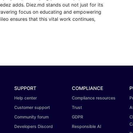
edez adds. Diez.md stands out not just for its
unwavering focus on educating and empowering
leo ensures that this vital work continues,
SUPPORT
COMPLIANCE
P
Help center
Compliance resources
P
Customer support
Trust
A
Community forum
GDPR
C
C
Developers Discord
Responsible AI