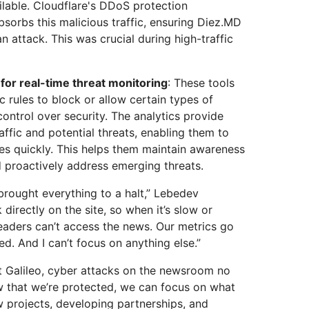
ilable. Cloudflare's DDoS protection
sorbs this malicious traffic, ensuring Diez.MD
n attack. This was crucial during high-traffic
 for real-time threat monitoring
: These tools
c rules to block or allow certain types of
control over security. The analytics provide
affic and potential threats, enabling them to
ues quickly. This helps them maintain awareness
d proactively address emerging threats.
 brought everything to a halt,” Lebedev
 directly on the site, so when it’s slow or
eaders can’t access the news. Our metrics go
d. And I can’t focus on anything else.”
t Galileo, cyber attacks on the newsroom no
w that we’re protected, we can focus on what
w projects, developing partnerships, and