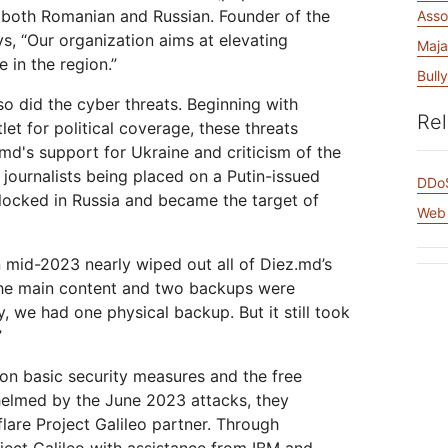
및 배
실시간 오디오/비디오 애플리케이
값비싼 송신료 없이 데이터 
네트워크 보호
in both Romanian and Russian. Founder of the
Asso
Athenian 프로젝트
Cloudflare for Campaigns
션 구축
s, “Our organization aims at elevating
참여
개별 요금제
요금제 비교
Maja
 in the region.”
Cloudflare TV
Cloudforce
Bull
이벤트
혁신적인 시리즈 및
One
so did the cyber threats. Beginning with
워크숍
이벤트
위협 연구 및 운영
Rel
R2
포스트 퀀텀 암호화
let for political coverage, these threats
 저
값비싼 송신료 없이 데이터 저장
위험을 최
데이터 보호 및 규제 준수 표준 충
d's support for Ukraine and criticism of the
족
 journalists being placed on a Putin-issued
데모
DDoS
blocked in Russia and became the target of
Web 
 mid-2023 nearly wiped out all of Diez.md’s
The main content and two backups were
, we had one physical backup. But it still took
”
 on basic security measures and the free
helmed by the June 2023 attacks, they
lare Project Galileo partner. Through
ject Galileo with assistance from IBM and