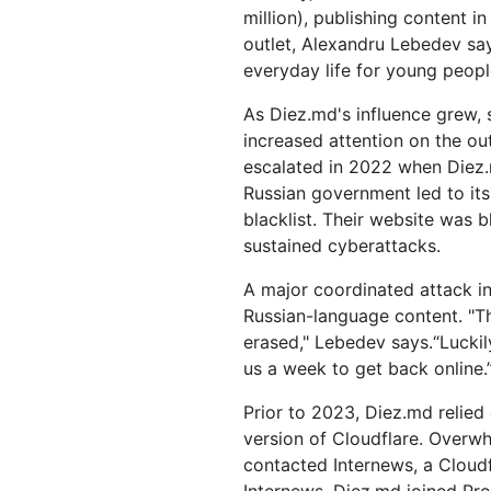
제 및 가격
Cloudflare 네트워크에서 ML 모델
서버리스 애플리케이션 구축 
웹 애플리케이션 및 API 보호
million), publishing content 
Galileo 프로젝트
실행
포
탐색
outlet, Alexandru Lebedev say
terprise 요금제
중소기업 요금제
everyday life for young people
theNet
요금제 및 가격
디지털 기업을 위한
As Diez.md's influence grew, 
경영진 인⁠사이트
Workers
Workers KV
AI 보안
데이터 규제 준수
increased attention on the out
서버리스 애플리케이션 구축 및 배
애플리케이션용 서버리스 키-값
I 도입
에이전틱 AI 및 생성형 AI 애플리케
규제 준수를 간소화하고 
escalated in 2022 when Diez.m
포
장소
이션 보안 강화
소화
Russian government led to its
blacklist. Their website was 
sustained cyberattacks.
A major coordinated attack in
Russian-language content. "
erased," Lebedev says.“Luckily
us a week to get back online.
Prior to 2023, Diez.md relied
version of Cloudflare. Overw
contacted Internews, a Cloudf
Internews, Diez.md joined Pro