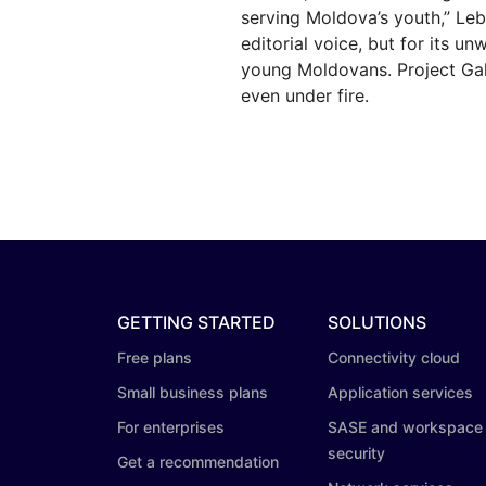
serving Moldova’s youth,” Leb
editorial voice, but for its 
young Moldovans. Project Gali
even under fire.
GETTING STARTED
SOLUTIONS
Free plans
Connectivity cloud
Small business plans
Application services
For enterprises
SASE and workspace
security
Get a recommendation