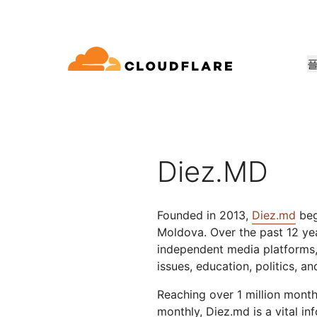
문서
참여
회사 정보
품
파트너 네트워크
우드 연결성
Enterprise
중소기
Cloudflare로 성장, 혁신, 고객 요구 
dflare의 클라우드 연결성은 60여 가지
대규모 및 중간 규모 조직
소규모 
개발자 라이브러리
데모 + 제품 투어
애플리케이션 데모
리더십
E(Cloudflare One)
애플리케이션 보안
워킹, 보⁠안, 성능 서비스를 제공합니
용
문서 및 가이드
온디맨드 제품 데모
무엇을 구축할 수 있는지 알아
Cloudflare 리더
Diez.MD
요
ro Trust 네트워크 액세스
L7 DDoS 방어
라이브러리
파트너십 유형
신뢰, 개인정보 
안 웹 게이트웨이
웹 애플리케이션 방화벽
유용한 가이드, 로드맵 등
제품
Founded in 2013,
Diez.md
beg
PowerUP 프로그램
기술 파트
개인정보 보호
Moldova. Over the past 12 yea
스형 네트워크 / SD-WAN
API 보안
고객 연결성과 보안을 유지하면서
Cloudfla
인공 지능
컴퓨팅
화
보안 최신화
정책, 데이터, 보호
비즈니스 성장시키기
합 생태계 
independent media platforms,
구축
메일 보안
봇 관리
issues, education, politics, a
AI Gateway
Observability
VPN 교체
참조 아키텍처
AI 애플리케이션 관찰 및 제어
로그, 메트릭, 추적
공익
기술 가이드
Reaching over 1 million mont
성 보장
피싱 방어
Workers AI
Workers
monthly, Diez.md is a vital i
인도주의