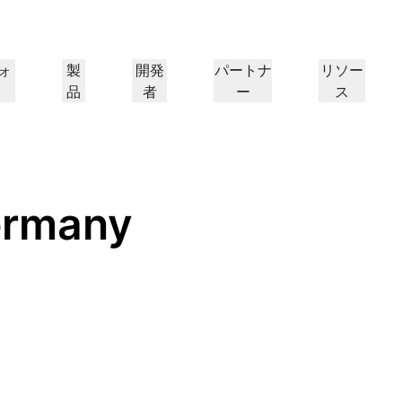
ォ
製
開発
パートナ
リソー
品
者
ー
ス
パートナーポータル
パートナー
業界
ド
リソースの検索と案件登
Cloudflareパートナーにな
プ
導入事例
チュートリアル
IR
ウェビナー
リファレンスアーキテクチャ
プレス
ケーションパフォー
ネットワーキング
録
る
ヘルスケア
1.
Cloudflareで成功を追求
段階的な構築チュートリアル
投資家情報
洞察に満ちたディスカッション
図とデザインパターン
最近のニュース
ermany
フ
金融サービス
小売
レイヤー3/4のDDoS攻撃対
策
ゲーミング
公共機関
レポート
ブログ
シー、安全性
Cloudflareの調査インサイト
技術的な詳細情報と製品ニュース
Firewall as a Service
メディア
ストレージとデータベース
ートナー
グローバルシステムインテグ
サービスプロバイ
信頼
コンプライア
リソース
ーパートナーと
本当に価値のあるサ
レーター
、保護
ポリシー、プロセス、安全性
認定および規制
トルーティング
ネットワークインターコネ
ワークモダナイゼーション
のエコシステム
イダーのネットワー
シームレスで大規模なデジタルト
製品ガイド
Images
D1
クト
ランスフォーメーションサポート
画像の変換と最適化
サーバーレスSQLデータベース
alancing
リファレンスアーキテクチ
ーショップネットワーキング
ソリューションおよび製品ガイド
ドキュメ
を作成
スマートルーティング
製品ドキュメント
開発者向け
Realtime
アナリストレポート
ダナイゼーション
R2
リアルタイムのオーディオおよ
政府
選挙