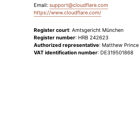
を実行
開
Email:
support@cloudflare.com
プロジェクトGalil
WebアプリとAPIを保護
ネット
探求
と料金
https://www.cloudflare.com/
theNET
rpriseプラン
中小企業向けプラン
個人向
プランと料金
デジタルエンター
Register court
: Amtsgericht München
プライズに関する
Register number
: HRB 242623
経営管理層向けイ
Workers
Workers KV
ンサイト
AIセキュリティ
データコンプライアンス
サーバーレスアプリの構築とデプ
アプリ用のサーバーレスkey-
Authorized representative
: Matthew Prince
エージェント型AIおよびGenAIア
ロイ
コンプライアンスの合理化とリス
valueストア
VAT identification number
: DE319501868
プリケーションのセキュリティ保
ク最小化
護