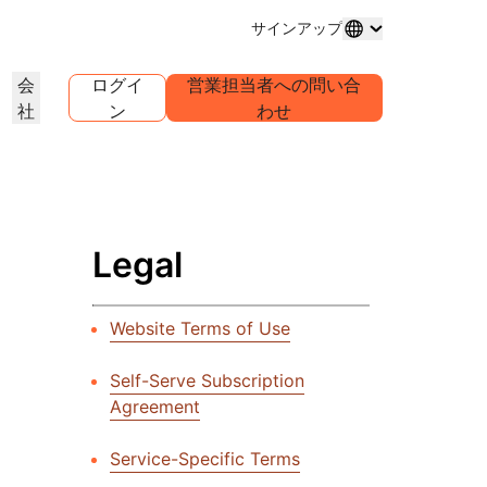
サインアップ
会
ログイ
営業担当者への問い合
社
ン
わせ
ドメイン登録
プロジェクトを詳しく見る
セルフサーブエージェンシープ
アナリストレポート
グ
メインの購入と管理
お客様事例
業界調査レポート
世界
ログラム
試験導入
キャリア
クライアントのセルフサーブアカウ
ントを管理
1.1.1
30秒でできるAIデモ
イベント
を詳しく見る
ライブバーチャルワークショップ
求人情報を確認する
Legal
リーDNSリゾルバー
始めるためのクイックガイド
今後の地域イベント
ピアツーピア（P2P）ポータル
ラーニングセンター
ネットワークのトラフィックインサ
リソース
Workers Playgroundを詳し
信頼、プライバシー、コン
イト
教育ツールとハウツーコンテンツ
く見る
イアンス
Website Terms of Use
製品ガイド
構築、テスト、デプロイ
コンプライアンス情報とポリシ
ダー
ンス
透明性
リファレンスアーキテクチャ
ービスプロバ
ポリシーと開示情報
Developers Discord
パートナーの検索
Self-Serve Subscription
クをご紹介
コミュニティに参加する
PowerUPでビジネスを強化し、
アナリストレポート
サポート
Agreement
Cloudflare Powered+パートナーと
問い合わせる
ャ
ンテーション
つながりましょう。
製品デモとツアー
ドキュメント
構築を開始する
Service-Specific Terms
コミュニティフォーラム
グローバルサービス
健康