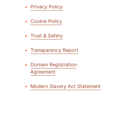
アカウントにアクセスでき
門家による成功支援
Project Fair Shot
Privacy Policy
なりましたか？
Developers Discord
プラン選択にヘルプが
Cookie Policy
Radar
インターネットト
必要
ラフィックとセキ
Trust & Safety
ュリティのトレン
支援を申し込む
ド
Transparency Report
Domain Registration
Agreement
Modern Slavery Act Statement