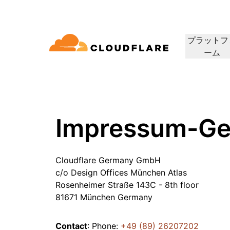
プラットフ
ーム
ドキュメンテーション
相談
会社情報
パートナーネットワーク
ィクラウド
エンタープライズ
スモールビジネス
Cloudflareで成長、革新、顧客ニーズを満
コネクティビティクラウド
大中企業向け
小規模組織向け
開発者ライブラリ
デモと製品ツアー
アプリケーションデモ
リーダーシッ
（Cloudflare One）
アプリケーションセキュリ
アプリ
たす
グ、セキュリティ、パ
ドキュメントとガイド
オンデマンドの製品デモ
構築可能なものを見る
リーダーの紹介
ティ
マンス
ビスを60以上提供し
Impressum-G
トラストネットワーク
セス
レイヤー7のDDoS攻撃対策
CDN
ライブラリ
パートナーのタイプ
製品
信頼、プライバ
役立つガイド、ロードマップなど
アWebゲートウェイ
Webアプリケーションファ
DNS
Cloudflare Germany GmbH
人工知能
コンピューティング
PowerUPプログラム
テクノロジーパ
プライバシー
イアウォール
c/o Design Offices München Atlas
顧客の接続と保護を維持しつつ、
当社のテクノロジ
ポリシー、データ
ビスとしてのネットワ
スマー
ション
セキュリティモダナイゼーション
ネット
ビジネスを成長
インテグレーター
構築
Rosenheimer Straße 143C - 8th floor
AI Gateway
Observability
 SD-WAN
APIセキュリティ
について
AIアプリの監視と制御
ログ、メトリクス、トレース
Load b
81671 München Germany
VPNの代替
リファレンスアーキテクチャ
コーヒ
ルセキュリティ
ボット管理
公共の利益
テクニカルガイド
Workers AI
Workers
フィッシング対策
WANモ
当社のネットワークでMLモデル
サーバーレスアプリの構築と展
Contact
: Phone:
+49 (89) 26207202
人道支援