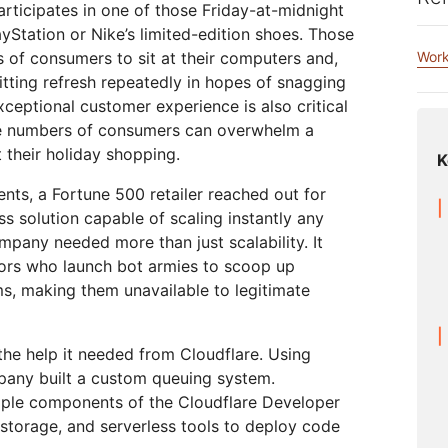
Realtime
Archivia i dati senza costose
articipates in one of those Friday-at-midnight
tto Galileo
Progetto Athenian
Cloudflare For Ca
Crea app audio e video in
tariffe in uscita
Report di analisi
yStation or Nike’s limited-edition shoes. Those
tempo reale
 la rete
ividuali
Confronta i piani
 of consumers to sit at their computers and,
Work
itting refresh repeatedly in hopes of snagging
Impegno
Cloudflare TV
Cloudforc
xceptional customer experience is also critical
dimenti
Serie ed eventi
One
e numbers of consumers can overwhelm a
Eventi
Demo
 per
innovativi
R2
Ricerca e
t their holiday shopping.
digitale
Archivia i dati senza ingenti costi
operazioni 
K
Webinar
Workshop
Crittografia post-quantistica
in uscita
minacce
Proteggi i dati e rispetta gli
nts, a Fortune 500 retailer reached out for
standard di conformità
ess solution capable of scaling instantly any
Richiedi una dem
ompany needed more than just scalability. It
ors who launch bot armies to scoop up
ms, making them unavailable to legitimate
 the help it needed from Cloudflare. Using
mpany built a custom queuing system.
ltiple components of the Cloudflare Developer
 storage, and serverless tools to deploy code