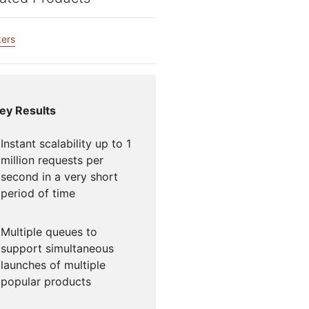
Hai perso l'acce
mpaigns
Successo guidato da esperti
Project Fair Shot
all'account?
ers
Sviluppatori Dis
Aiutami a scegliere
e
Radar
Tendenze del
Ottieni as
traffico e della
sicurezza di
sulle
ey Results
Internet
Instant scalability up to 1
million requests per
o
second in a very short
period of time
Multiple queues to
support simultaneous
launches of multiple
popular products