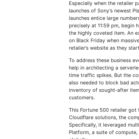
Esegui modelli ML sulla nostra
Crea e distribuisci app
Especially when the retailer p
 PREZZI
Proge
rete
serverless
launches of Sony’s newest Pla
Proteggi le app Web e le API
Proteggi
terprise
Piani per piccole imprese
Piani ind
launches entice large numbers
ESPLORA
precisely at 11:59 pm, begin h
PIANI E PREZZI
theNET
the highly coveted item. An e
Approfon
on Black Friday when massiv
esecutivi
Workers
Workers KV
retailer’s website as they star
l'impresa 
Crea e distribuisci app serverless
Archivio chiave-valore
Sicurezza dell'IA
Conformità dei dati
serverless per le app
Applicazioni sicure di IA agentica
Semplifica la conformità e riduci
To address these business eve
e IA generativa
al minimo i rischi
help in architecting a serverl
time traffic spikes. But the c
also needed to block bad act
inventory of sought-after ite
customers.
This Fortune 500 retailer got
Cloudflare solutions, the co
Specifically, it leveraged mu
Platform, a suite of compute,