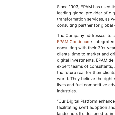
Workers AI
Workers
us
Protégete contra el phishing
Moderni
Guías técnicas
Since 1993, EPAM has used it
Ejecuta modelos de
Crea e implementa
Y PRECIOS
aprendizaje automático en
aplicaciones sin servidor
leading global provider of di
Protege tu aplicaciones web y tus API
Protege 
nuestra red
 web
transformation services, as w
Planes para pequeñas
terprise
EXPLORAR
Planes indi
empresas
consulting partner for global
th
PLANES Y PRECIOS
The Company addresses its cli
Inf
est
EPAM Continuum
’s integrate
Workers
Workers KV
em
Crea e implementa aplicaciones
Almacén de clave-valor sin
consulting with their 30+ yea
dig
sin servidor
servidor para aplicaciones
clients’ time to market and dr
Seguridad de IA
Cumplimiento de los datos
Protege las aplicaciones de IA
Optimiza el cumplimiento
digital investments. EPAM deli
generativa y agéntica
normativo y minimiza el riesgo
expert teams of consultants, 
the future real for their clien
world. They believe the right
lives and fuel competitive adv
industries.
“Our Digital Platform enhances
facilitating swift adoption a
landscape. It’s designed to 