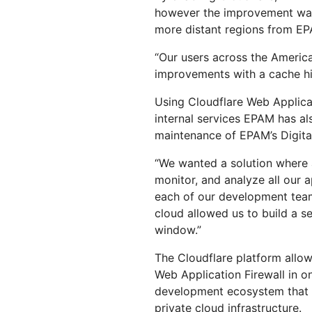
however the improvement was 
more distant regions from EPA
“Our users across the Americ
improvements with a cache hit
Using Cloudflare Web Applicat
internal services EPAM has al
maintenance of EPAM’s Digital
“We wanted a solution where 
monitor, and analyze all our 
each of our development team
cloud allowed us to build a s
window.”
The Cloudflare platform all
Web Application Firewall in o
development ecosystem that s
private cloud infrastructure.