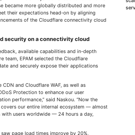
scal
ase became more globally distributed and more
ser
t their expectations head-on by aligning
ancements of the Cloudflare connectivity cloud
d security on a connectivity cloud
edback, available capabilities and in-depth
are team, EPAM selected the Cloudflare
date and securely expose their applications
e CDN and Cloudflare WAF, as well as
 DDoS Protection to enhance our user
cation performance,” said Naskou. “Now the
 covers our entire internal ecosystem — almost
s with users worldwide — 24 hours a day,
M saw page load times improve by 20%,