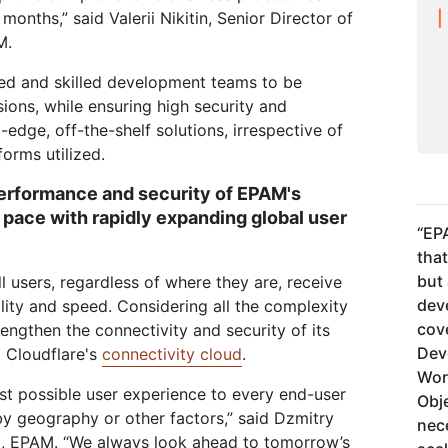
onths,” said Valerii Nikitin, Senior Director of
M.
ed and skilled development teams to be
isions, while ensuring high security and
-edge, off-the-shelf solutions, irrespective of
forms utilized.
erformance and security of EPAM's
 pace with rapidly expanding global user
“
EPA
tha
but 
l users, regardless of where they are, receive
dev
lity and speed. Considering all the complexity
cov
ngthen the connectivity and security of its
Dev
g Cloudflare's
connectivity cloud
.
Wor
est possible user experience to every end-user
Obj
y geography or other factors,” said Dzmitry
nece
m, EPAM. “We always look ahead to tomorrow’s