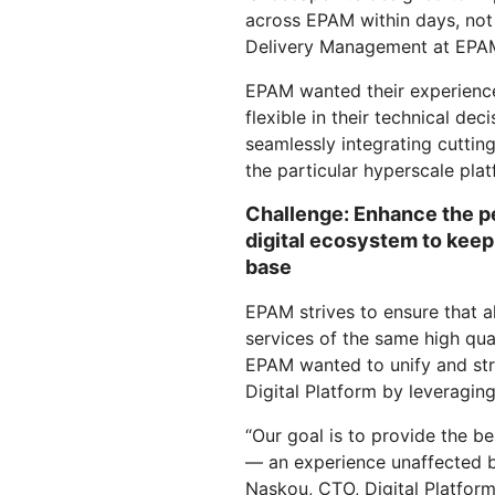
across EPAM within days, not m
Delivery Management at EPA
EPAM wanted their experienc
flexible in their technical dec
seamlessly integrating cutting
the particular hyperscale plat
Challenge: Enhance the p
digital ecosystem to keep
base
EPAM strives to ensure that al
services of the same high qua
EPAM wanted to unify and stre
Digital Platform by leveragin
“Our goal is to provide the b
— an experience unaffected b
Naskou, CTO, Digital Platfor