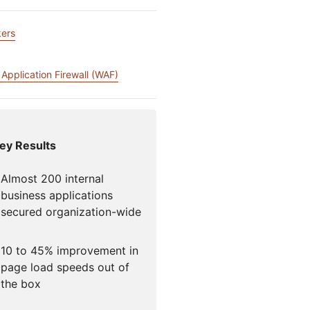
Foro de la
Documentación para desarrolladores
para campañas
Project Fair Shot
¿Has perdid
icios globales
s
ers
 liderado por expertos
cuenta?
N
Discord par
Application Firewall (WAF)
Ayúdame a elegir
dforce
Radar
Tendencias del
Te 
tráfico y la
tigaciones y
seguridad en
ciones
Internet
e amenazas
ey Results
Almost 200 internal
business applications
o
secured organization-wide
10 to 45% improvement in
page load speeds out of
the box