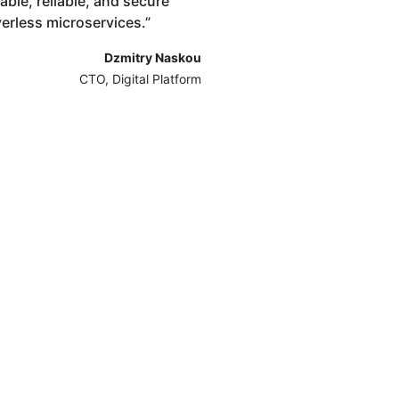
able, reliable, and secure
verless microservices.
”
Dzmitry Naskou
CTO, Digital Platform