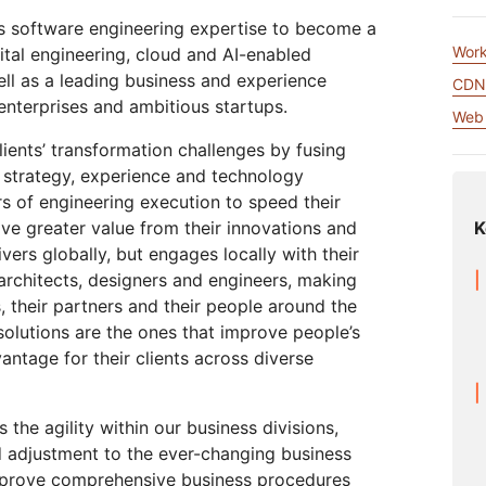
Realtime
za tu WAN
Documentación del producto
Proyecto Galileo
Proyecto Athenian
Cloudflare 
s software engineering expertise to become a
Crea aplicaciones de audio y
R2
Informes de analistas
Serv
video en tiempo real
Almacena datos sin costosa
Work
gital engineering, cloud and AI-enabled
tu red
Logro
tarifas de salida
ell as a leading business and experience
CD
viduales
Compara planes
Eventos
 enterprises and ambitious startups.
Web 
eNET
Cloudflare TV
Clou
Eventos
ents’ transformation challenges by fusing
ormación
Series y eventos
One
ratégica para
innovadores
Demostraciones
d strategy, experience and technology
Inves
R2
presas
opera
Almacena datos sin costosas
rs of engineering execution to speed their
Seminarios web
itales
sobr
tarifas de salida
ive greater value from their innovations and
K
Criptografía poscuántica
Talleres
Protege los datos y cumple con
vers globally, but engages locally with their
los estándares de cumplimiento
architects, designers and engineers, making
normativo
ts, their partners and their people around the
Solicitar una dem
 solutions are the ones that improve people’s
antage for their clients across diverse
 the agility within our business divisions,
nd adjustment to the ever-changing business
improve comprehensive business procedures