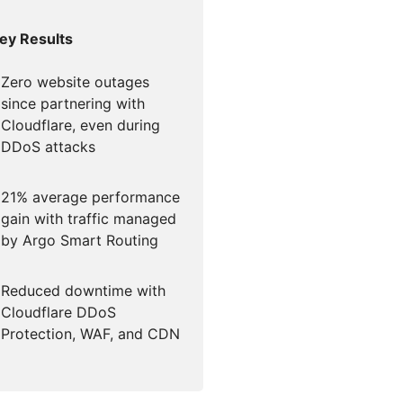
Foro de la
Documentación para desarrolladores
para campañas
Project Fair Shot
¿Has perdid
icios globales
ey Results
s
 liderado por expertos
cuenta?
Zero website outages
Discord par
Ayúdame a elegir
since partnering with
dforce
Radar
Cloudflare, even during
Tendencias del
Te 
tráfico y la
tigaciones y
DDoS attacks
seguridad en
ciones
Internet
e amenazas
21% average performance
gain with traffic managed
by Argo Smart Routing
o
Reduced downtime with
Cloudflare DDoS
Protection, WAF, and CDN