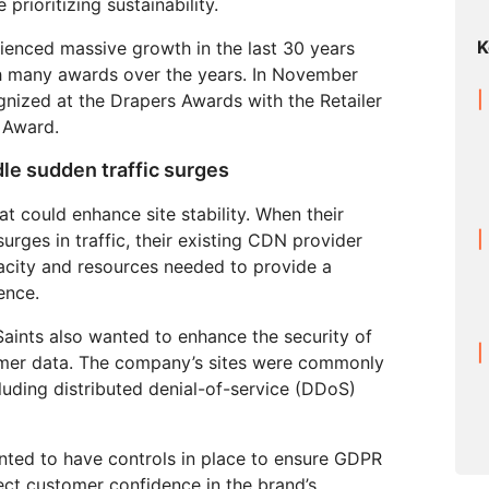
prioritizing sustainability.
Realtime
za tu WAN
Documentación del producto
Proyecto Galileo
Proyecto Athenian
Cloudflare 
Crea aplicaciones de audio y
R2
Informes de analistas
Serv
video en tiempo real
K
ienced massive growth in the last 30 years
Almacena datos sin costosa
tu red
Logro
tarifas de salida
h many awards over the years. In November
viduales
Compara planes
ized at the Drapers Awards with the Retailer
Eventos
 Award.
eNET
Cloudflare TV
Clou
Eventos
ormación
Series y eventos
One
dle sudden traffic surges
ratégica para
innovadores
Demostraciones
Inves
R2
presas
opera
Almacena datos sin costosas
Seminarios web
itales
sobr
at could enhance site stability. When their
tarifas de salida
Criptografía poscuántica
Talleres
rges in traffic, their existing CDN provider
Protege los datos y cumple con
pacity and resources needed to provide a
los estándares de cumplimiento
normativo
ence.
Solicitar una dem
aints also wanted to enhance the security of
tomer data. The company’s sites were commonly
luding distributed denial-of-service (DDoS)
nted to have controls in place to ensure GDPR
ct customer confidence in the brand’s