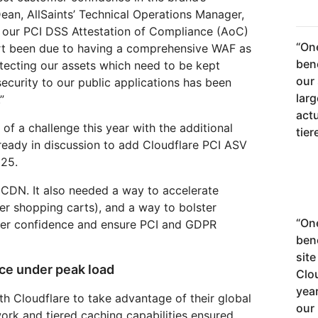
ean, AllSaints’ Technical Operations Manager,
d our PCI DSS Attestation of Compliance (AoC)
“
One
art been due to having a comprehensive WAF as
bene
rotecting our assets which need to be kept
our
security to our public applications has been
larg
”
actu
of a challenge this year with the additional
tier
ready in discussion to add Cloudflare PCI ASV
025.
 CDN. It also needed a way to accelerate
er shopping carts), and a way to bolster
“
One
mer confidence and ensure PCI and GDPR
ben
site
ce under peak load
Clou
yea
with Cloudflare to take advantage of their global
our 
ork and tiered caching capabilities ensured