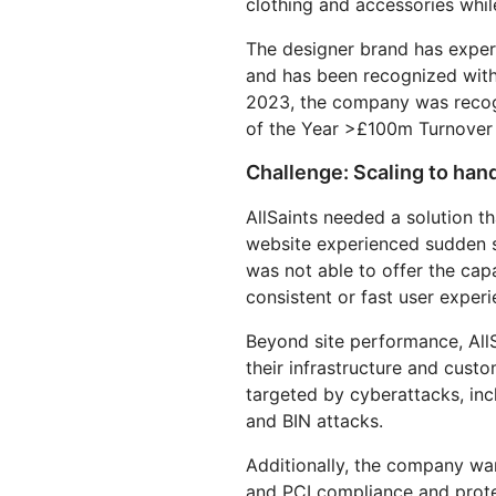
clothing and accessories while 
Workers AI
Workers
us
Protégete contra el phishing
Moderni
Guías técnicas
Ejecuta modelos de
Crea e implementa
Y PRECIOS
aprendizaje automático en
aplicaciones sin servidor
The designer brand has exper
Protege tu aplicaciones web y tus API
Protege 
nuestra red
and has been recognized wit
 web
Planes para pequeñas
terprise
EXPLORAR
Planes indi
2023, the company was recogn
empresas
of the Year >£100m Turnover
th
PLANES Y PRECIOS
Inf
Challenge: Scaling to han
est
Workers
Workers KV
em
Crea e implementa aplicaciones
Almacén de clave-valor sin
dig
AllSaints needed a solution th
sin servidor
servidor para aplicaciones
Seguridad de IA
Cumplimiento de los datos
website experienced sudden su
Protege las aplicaciones de IA
Optimiza el cumplimiento
was not able to offer the ca
generativa y agéntica
normativo y minimiza el riesgo
consistent or fast user experi
Beyond site performance, AllS
their infrastructure and cus
targeted by cyberattacks, inc
and BIN attacks.
Additionally, the company wa
and PCI compliance and prote