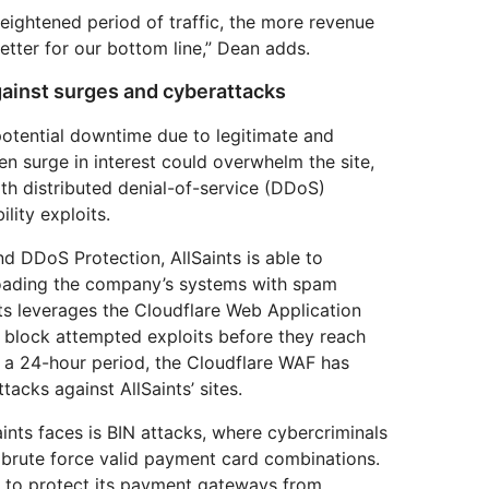
heightened period of traffic, the more revenue
 better for our bottom line,” Dean adds.
against surges and cyberattacks
 potential downtime due to legitimate and
den surge in interest could overwhelm the site,
ith distributed denial-of-service (DDoS)
lity exploits.
 DDoS Protection, AllSaints is able to
loading the company’s systems with spam
nts leverages the Cloudflare Web Application
d block attempted exploits before they reach
In a 24-hour period, the Cloudflare WAF has
acks against AllSaints’ sites.
nts faces is BIN attacks, where cybercriminals
 brute force valid payment card combinations.
 to protect its payment gateways from