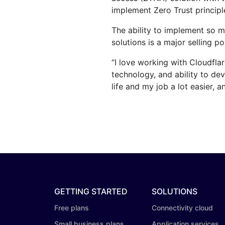
implement Zero Trust principl
The ability to implement so m
solutions is a major selling po
“I love working with Cloudfla
technology, and ability to dev
life and my job a lot easier, a
GETTING STARTED
SOLUTIONS
Free plans
Connectivity cloud
Small business plans
Application services