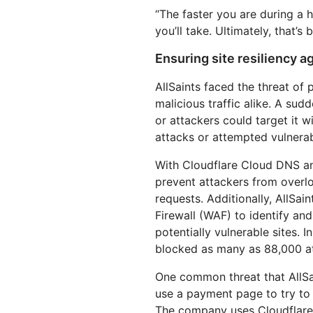
“The faster you are during a 
you’ll take. Ultimately, that’s
Ensuring site resiliency 
AllSaints faced the threat of
malicious traffic alike. A sud
or attackers could target it w
attacks or attempted vulnerabi
With Cloudflare Cloud DNS and
prevent attackers from over
requests. Additionally, AllSai
Firewall (WAF) to identify an
potentially vulnerable sites. 
blocked as many as 88,000 att
One common threat that AllSai
use a payment page to try to
The company uses Cloudflare