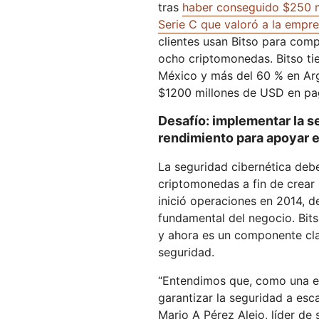
Workers AI
tras
haber conseguido $250 mi
Desarrolla e implementa
us
Protégete contra el phishing
Moderni
Guías técnicas
Ejecuta modelos de
aplicaciones sin servidor
Serie C que valoró a la empr
Y PRECIOS
aprendizaje automático en
Protege las aplicaciones web y las API
Protege 
clientes usan Bitso para compr
nuestra red
Planes para pequeñas
ocho criptomonedas. Bitso ti
terprise
EXPLORA
Planes indi
empresas
México y más del 60 % en Arg
th
PLANES Y PRECIOS
$1200 millones de USD en pag
Inf
est
Workers
Workers KV
Desafío: implementar la se
em
Desarrolla e implementa
Almacén de pares clave-val
dig
rendimiento para apoyar e
aplicaciones sin servidor
sin servidor para aplicacione
Seguridad de la IA
Conformidad de los datos
Protección de aplicaciones de IA
Mejora la conformidad y
La seguridad cibernética debe
agéntica e IA generativa
minimiza el riesgo.
criptomonedas a fin de crear 
inició operaciones en 2014, d
fundamental del negocio. Bit
y ahora es un componente cla
seguridad.
“Entendimos que, como una e
garantizar la seguridad a esc
Mario A Pérez Alejo, líder de 