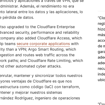
ervicios y aplicaciones a través de VPN, que se
 administrar. Además, el rendimiento no era
o lateral entre los datos y las aplicaciones, lo
e pérdida de datos.
“
Clo
regl
tso upgraded to the Cloudflare Enterprise
hiz
dvanced security, performance and reliability
más
 company also added Cloudflare Access, which
acc
elp teams
secure corporate applications
with
de 
ity than a VPN; Argo Smart Routing, which
gar
gestion and routes web traffic across the
ade
work paths; and Cloudflare Rate Limiting, which
ade
nd other automated cyber attacks.
rec
ind
enrutar, mantener y sincronizar todos nuestros
ubic
ayores ventajas de Cloudflare es que nos
aestructura como código (IaC) con terraform,
antener y mejorar nuestros sistemas
rnández Rodríguez, ingeniero de operaciones
“
Cu