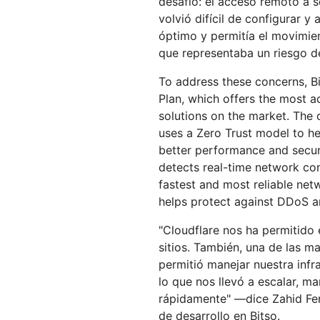
desafío: el acceso remoto a s
volvió difícil de configurar y
óptimo y permitía el movimient
que representaba un riesgo d
To address these concerns, Bi
Plan, which offers the most a
solutions on the market. The
uses a Zero Trust model to h
better performance and secur
detects real-time network con
fastest and most reliable net
helps protect against DDoS a
"Cloudflare nos ha permitido 
sitios. También, una de las m
permitió manejar nuestra infr
lo que nos llevó a escalar, m
rápidamente" —dice Zahid Fe
de desarrollo en Bitso.