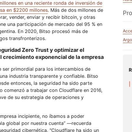
Realtime
llones en una reciente ronda de inversión de
za tu WAN
Documentación de productos
Proyecto Galileo
Proyecto Athenian
Cloudflare F
Crea aplicaciones de audio y
R2
Informes de analistas
esa en $2200 millones
. Más de dos millones de
Serv
vídeo en tiempo real
Pro
Almacena datos sin costosa
tu red
ar, vender, enviar y recibir bitcoin, y otras
Éxito
tarifas de salida
ene una participación de mercado del 95 % en
viduales
Comparar planes
Participa
entina. En 2020, Bitso procesó más de
Acc
eNET
Cloudflare TV
Clou
os transfronterizos.
Eventos
Argo
ormación
Series y eventos
One
ratégica para
innovadores
Demostraciones
Inves
R2
guridad Zero Trust y optimizar el
presas
opera
or
Almacena datos sin costosas
Seminarios web
itales
l crecimiento exponencial de la empresa
sobr
s
tarifas de salida
Criptografía poscuántica
Talleres
Protege los datos y cumple con
 ser primordial para los intercambios de
R
las normas de conformidad.
una industria transparente y confiable. Bitso
esde entonces, la seguridad ha sido parte
Solicita una dem
so comenzó a trabajar con Cloudflare en 2016,
ve de su estrategia de operaciones y
mpresa incipiente, no íbamos a poder
ala global por nuestra cuenta” —recuerda
seguridad cibernética. "Cloudflare ha sido un