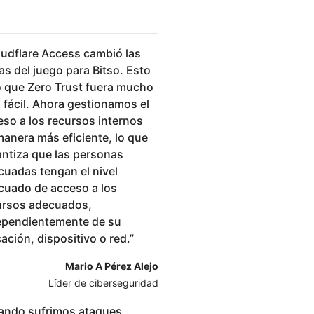
udflare Access cambió las
as del juego para Bitso. Esto
o que Zero Trust fuera mucho
 fácil. Ahora gestionamos el
eso a los recursos internos
manera más eficiente, lo que
antiza que las personas
cuadas tengan el nivel
cuado de acceso a los
ursos adecuados,
ependientemente de su
ación, dispositivo o red.
”
Mario A Pérez Alejo
Líder de ciberseguridad
ando sufrimos ataques