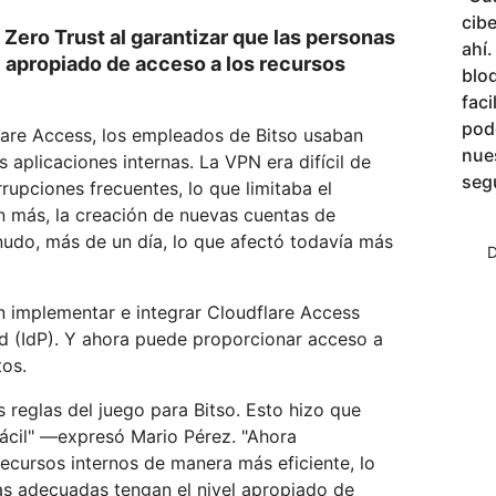
cib
Zero Trust al garantizar que las personas
ahí
 apropiado de acceso a los recursos
blo
faci
pod
are Access, los empleados de Bitso usaban
nue
 aplicaciones internas. La VPN era difícil de
seg
rupciones frecuentes, lo que limitaba el
n más, la creación de nuevas cuentas de
nudo, más de un día, lo que afectó todavía más
D
n implementar e integrar Cloudflare Access
d (IdP). Y ahora puede proporcionar acceso a
tos.
 reglas del juego para Bitso. Esto hizo que
ácil" —expresó Mario Pérez. "Ahora
ecursos internos de manera más eficiente, lo
as adecuadas tengan el nivel apropiado de