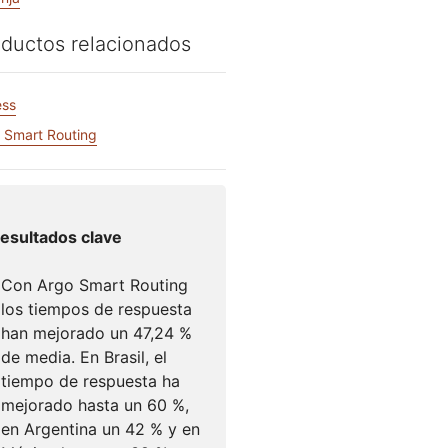
Documentación para desarrolladores
or Campaigns
Project Fair Shot
¿Has perdid
icios globales
ductos relacionados
cuenta?
s
 guiado por expertos
Discord par
ess
Ayúdame a elegir
dforce
Radar
 Smart Routing
Te 
Tendencias del
tráfico y la
tigaciones y
seguridad en
ciones
Internet
e amenazas
esultados clave
Con Argo Smart Routing
o
los tiempos de respuesta
han mejorado un 47,24 %
de media. En Brasil, el
tiempo de respuesta ha
mejorado hasta un 60 %,
en Argentina un 42 % y en