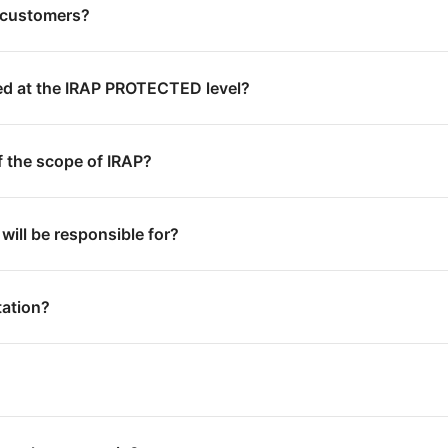
t customers?
ed at the IRAP PROTECTED level?
f the scope of IRAP?
ill be responsible for?
tation?