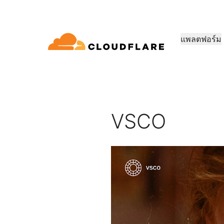
แพลตฟอร์ม
เอกสารประกอบ
มีส่วนร่วม
ข้อมูลบริษัท
โปรแกรม Partner Network
อความสามารถในการ
Enterprise
ธุรกิจขนาดเล็ก
เติบโต สร้างสรรค์นวัตกรรม และตอบสน
สำหรับองค์กรขนาดใหญ่
สำหรับองค์กรขนาดเล็ก
oudflare One)
ความปลอดภัยของ
ประสิทธ
ห้องสมุดนักพัฒนา
การสาธิตและทัวร์ผลิตภัณฑ์
การสาธิตการใช้งาน
ความเป็นผู
ความต้องการของลูกค้าด้วย Cloudflare
และขนาดกลาง
มสามารถในการเชื่อม
แอปพลิเคชัน
เอกสารและคู่มือ
การสาธิตผลิตภัณฑ์ตามความ
สำรวจสิ่งที่คุณสามารถสร้างได้
พบกับผู้นำขอ
VSCO
อบบริการด้านเครือข่าย
ต้องการ
งเครือข่าย Zero
CDN
ะสิทธิภาพมากกว่า 60
การป้องกัน DDoS L7
DNS
ประเภทของความเป็นหุ้นส่วน
ความไว้วา
ห้องสมุด
บที่ปลอดภัย
ไฟร์วอลล์แอปพลิเคชันบนเว็บ
ผลิตภัณฑ์
คำแนะนำที่เป็นประโยชน์ แผน
การกําห
โปรแกรม PowerUP
พันธมิตรทา
กลยุทธ์ และอื่นๆ อีกมากมาย
ความเป็นส่
ปัญญาประดิษฐ์
คำนวณ
ในฐานะบริการ / SD-
การรักษาความปลอดภัย API
ขยายธุรกิจในขณะที่ดูแลการเชื่อม
สำรวจระบบนิเ
นโยบาย ข้อมู
ต่อและปกป้องลูกค้าของคุณ
ติดตั้งระบบเ
Load ba
ปรับปรุงความปลอดภัยให้ทันสมัย
ปรับปรุง
การจัดการบอท
AI Gateway
Observability
สร้าง
ภัยอีเมล
สังเกตและควบคุมแอป AI
บันทึก เมตริก และการติดตาม
การเปลี่ยน VPN
การสร้า
สาธารณปร
สถาปัตยกรรมอ้างอิง
Workers AI
Workers
คู่มือทางเทคนิค