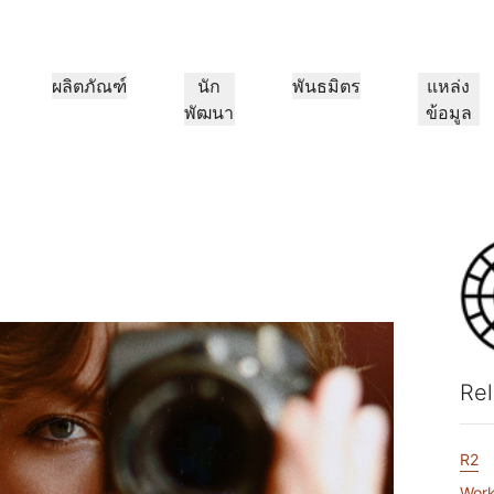
ผลิตภัณฑ์
นัก
พันธมิตร
แหล่ง
พัฒนา
ข้อมูล
ก
พอร์ทัลพันธมิตร
พันธมิตร
อุตสาหกรรม
ซ
อง
ค้นหาทรัพยากรและลง
ร่วมเป็นพันธมิตรกับ
ิภาพของแอปพลิเคชัน
การสร้างเครือข่าย
้นำ
กรณีศึกษา
บทช่วยสอน
นักลงทุนสัมพันธ์
การสัมมนาผ่านเว็บ
สถาปัตยกรรมอ้างอิง
สื่อมวลชน
ทะเบียนข้อเสนอ
Cloudflare
การดูแลสุขภาพ
1
งเรา
ขับเคลื่อนความสำเร็จด้วย
บทช่วยสอนเพื่อการสร้างแบบทีละขั้น
ข้อมูลนักลงทุน
การอภิปรายเชิงลึก
ไดอะแกรมและรูปแบบการออกแบ
สำรวจข่าวส
Cloudflare
ตอน
ต
การป้องกัน DDoS L3/4
บริการทางการเงิน
การขายปลีก
เกม
แ
Firewall-as-a-Service
งใจ ความเป็นส่วนตัว และความปลอดภัย
รายงาน
Blog
ภาครัฐ
ค
ข้อมูลเชิงลึกจากการวิจัยของ
การเจาะลึกทางเทคนิคและข่าวสาร
นดเส้นทางอัจฉริยะ
เชื่อมโยงเครือข่ายภายใน
งเทคโนโลยี
ผู้ติดตั้งระบบระดับโลก
ผู้ให้บริการ
Cloudflare
ผลิตภัณฑ์
วนตัว
ความน่าเชื่อถือ
การปฏิบัติ
สื่อ
การจัดเก็บข้อมูลและฐาน
ส
วศของพันธมิตรและผู้
รองรับการเปลี่ยนแปลงทางดิจิทัล
สำรวจเครือข่ายผู
ล และการคุ้มครอง
นโยบาย กระบวนการ และความ
การรับรองแ
Rel
ทคโนโลยีของเรา
ขนาดใหญ่แบบไร้รอยต่อ
ข้อมูล
คุณค่าของเรา
แหล่งข้อมูล
lancing
ปลอดภัย
การกําหนดเส้นทางอัจฉริยะ
ร
เครือข่ายให้ทันสมัย
รูปภาพ
คู่มือผลิตภัณฑ์
แปลงและเพิ่มประสิทธิภาพของภาพ
D1
ก
งเครือข่ายร้านกาแฟ
R2
สร้างฐานข้อมูล SQL แบบไร้
สถาปัตยกรรมอ้างอิง
ะโยชน์
โซลูชันและคำแนะนำเกี่ยวกับผลิตภัณฑ์
เอกสา
เซิร์ฟเวอร์
Realtime
เอกสารประกอบผลิตภัณฑ์
เอกสารส
Work
บ