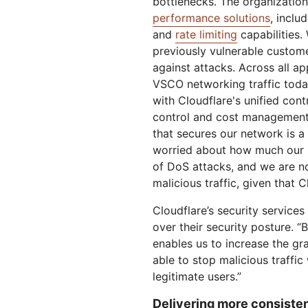
bottlenecks. The organizatio
performance solutions
, inclu
and
rate limiting
capabilities.
previously vulnerable custome
against attacks. Across all ap
VSCO networking traffic today. 
with Cloudflare's unified con
control and cost management e
that secures our network is a 
worried about how much our pr
of DoS attacks, and we are no
malicious traffic, given that C
Cloudflare’s security service
over their security posture. 
enables us to increase the gra
able to stop malicious traffi
legitimate users.”
Delivering more consiste