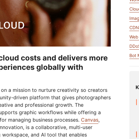
รายงานนักวิเคราะห์
สร้างแอปเสียง/วิดีโอแบบเรียลไทม์
รุง WAN ให้ทันสมัย
ภาครัฐ
การเลือกตั้ง
ค
R2
Clou
leo
Athenian Project
Cloudflare for Campaigns
จัดเก็บข้อมูลโดยไม่ต้องเสียค่า
ันเครือข่าย
ุคคล
เปรียบเทียบแผน
ธรรมเนียมออกที่มีราคาแพง
Imag
มีส่วนร่วม
CD
Cloudflare TV
Cloudforce
กิจกรรม
การสาธิต
Web 
บ
ซีรีส์และกิจกรรม
One
การสัมมนาผ่านเว็บ
นวัตกรรมใหม่
การวิจัยและการ
DDoS
ดำเนินการด้านภัย
R2
เวิร์คช็อป
คุกคาม
จัดเก็บข้อมูลโดยไม่ต้องเสียค่า
Bot
cloud costs and delivers more
การเข้ารหัสโพสต์ควอนตัม
ธรรมเนียม egree ที่แพง
ปกป้องข้อมูลและปฏิบัติตาม
periences globally with
มาตรฐานการปฏิบัติตามข้อกำหนด
ขอทำการสาธิต
K
on a mission to nurture creativity so creators
nity-driven platform that gives photographers
eative and professional growth. The
pports graphic workflows while offering a
 for managing business processes.
Canvas
,
novation, is a collaborative, multi-user
 workspace, and AI tool that enables