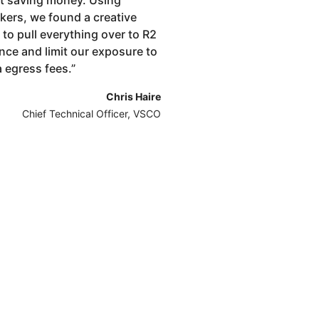
rt saving money. Using
kers, we found a creative
to pull everything over to R2
nce and limit our exposure to
a egress fees.
”
Chris Haire
Chief Technical Officer, VSCO