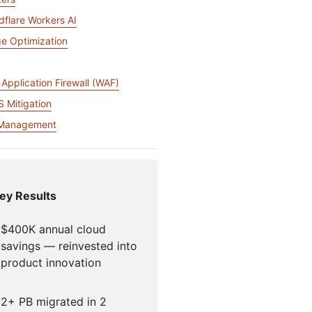
สุขภาพ
วามสำเร็จที่นำโดยผู้เชี่ยวชาญ
เข้าถึงบัญชีไม่ได้ใช่ไหม?
dflare Workers AI
Project Fair Shot
Discord นักพัฒนา
e Optimization
ช่วยฉันเลือก
N
Radar
Application Firewall (WAF)
รับความช่วยเหล
แนวโน้มการรับส่ง
ข้อมูลและความ
 Mitigation
ปลอดภัยทาง
อินเทอร์เน็ต
 Management
ey Results
$400K annual cloud
savings — reinvested into
product innovation
2+ PB migrated in 2