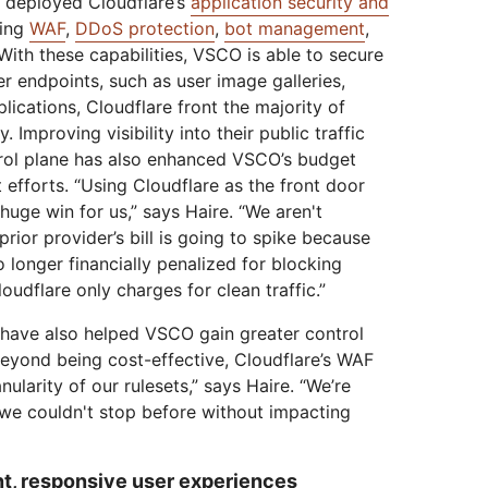
n deployed Cloudflare’s
application security and
ding
WAF
,
DDoS protection
,
bot management
,
 With these capabilities, VSCO is able to secure
r endpoints, such as user image galleries,
plications, Cloudflare front the majority of
Improving visibility into their public traffic
trol plane has also enhanced VSCO’s budget
fforts. “Using Cloudflare as the front door
huge win for us,” says Haire. “We aren't
ior provider’s bill is going to spike because
 longer financially penalized for blocking
loudflare only charges for clean traffic.”
s have also helped VSCO gain greater control
“Beyond being cost-effective, Cloudflare’s WAF
nularity of our rulesets,” says Haire. “We’re
c we couldn't stop before without impacting
nt, responsive user experiences