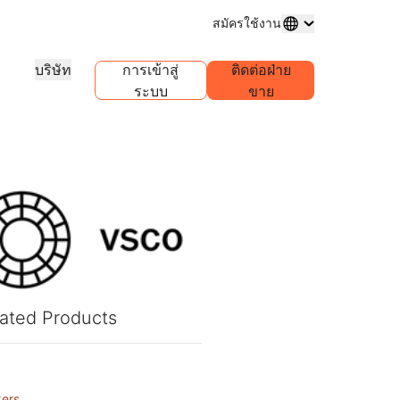
สมัครใช้งาน
บริษัท
การเข้าสู่
ติดต่อฝ่าย
ระบบ
ขาย
ารจดทะเบียนโดเมน
สำรวจโครงการ
โครงการ Agency บริการตนเอง
รายงานนักวิเคราะห์
ื้อและจัดการโดเมน
เรื่องราวของลูกค้า
จัดการบัญชีบริการตนเองสำหรับลูกค้า
รายงานการวิจัยอุตสาหกรรม
ของคุณ
ทดลองขับ
สมัครงาน
.1.1.1
การสาธิต AI ใน 30 วินาที
กิจกรรม
บ
ารล่าสุด
การอบรมเชิงปฏิบัติการเสมือนจริง
สำรวจบทบาทที่เปิดอยู่
พอร์ทัลการเชื่อมต่อแบบเพียริง
แบบสด
ัวแก้ไข DNS ฟรี
คู่มือฉบับย่อเพื่อเริ่มต้นใช้งาน
กิจกรรมระดับภูมิภาคที่กำลังจะ
ข้อมูลเชิงลึกเกี่ยวกับการรับส่งข้อมูล
สำหรับเครือข่ายของคุณ
หล่งข้อมูล
สำรวจ Workers Playground
ความไว้วางใจ ความเป็นส
ศูนย์การเรียนรู้
สร้าง ทดสอบ และปรับใช้
และการปฏิบัติตามข้อก
ู่มือผลิตภัณฑ์
เครื่องมือทางการศึกษาและเนื้อหา
ข้อมูลและนโยบายการปฏิบัติ
วิธีการ
ตามข้อบังคับ
ความโปร่งใส
กำหนด
Discord นักพัฒนา
ค้นหาพันธมิตร
ถาปัตยกรรมอ้างอิง
้ให้บริการอันทรง
ละการควบคุม
นโยบายและการเปิดเผยข้อมูล
เข้าร่วมชุมชน
เพิ่มประสิทธิภาพให้กับธุรกิจของคุณ -
ated Products
เชื่อมต่อกับพันธมิตร Cloudflare
ายงานนักวิเคราะห์
Powered+
การสนับสนุน
เริ่มการสร้าง
ารสาธิตและทัวร์ผลิตภัณฑ์
ติดต่อเรา
รประกอบ
กระดานสนทนาชุมชน
ำหรับนักพัฒนา
ers
ริการทั่วโลก