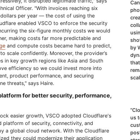
ssively, it disrupted legitimate traffic," says
Can
nical Officer. "With invoices reaching six
pho
 dollars per year — the cost of using the
crea
oudflare enabled VSCO to enforce the security
coll
ncurring the six-figure monthly costs we would
usin
tner, making costs far more predictable and
shot
age
and compute costs became hard to predict,
by W
o scale confidently. Moreover, the provider’s
dyn
s in key growth regions like Asia and South
that
ove efficiency so we could invest more into
rem
ent, product performance, and securing
scal
e threats," says Haire.
latform for better security, performance,
“
Clo
lock easier growth, VSCO adopted Cloudflare's
us t
 platform of security, connectivity, and
cus
y a global cloud network. With the Cloudflare
pos
ized they could modernize their application