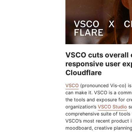
รันโมเดล ML บนเครือข่ายของเรา
สร้างและปรับใช้แอปแบบไร้
ป
การป้องกันฟิชชิ่ง
การปรับป
าคา
มนุษยธรรม
เซิร์ฟเวอร์
Project Gali
เหมาะสม
แอปเว็บและ API ที่ปลอดภัย
การป้องก
rprise
แผนธุรกิจขนาดเล็ก
แผนรายบ
สำรวจ
theNET
แผนและราคา
ข้อมูลเชิงลึกสำหรั
องค์กรดิจิทัล
Workers
Workers KV
สร้างและปรับใช้โค้ดแบบไร้
การเก็บ key-value แบบไร้
VSCO cuts overall 
ความปลอดภัยระบบ AI
การปฏิบัติตามข้อมูล
เซิร์ฟเวอร์
เซิร์ฟเวอร์สำหรับแอปพลิเคชัน
แอปพลิเคชัน Agentic AI และ
ปฏิบัติตามกฎระเบียบและลดความ
responsive user ex
GenAI ที่ปลอดภัย
เสี่ยงอย่างมีประสิทธิภาพ
Cloudflare
VSCO
(pronounced Vis-co) is 
can make it. VSCO is a commu
the tools and exposure for cr
organization’s
VSCO Studio
su
comprehensive suite of tools
VSCO’s most recent product in
moodboard, creative planning