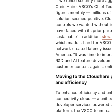
if we tuned security more aggre
Chris Haire, VSCO's Chief Tech
figures monthly — millions of
solution seemed punitive. Cl
controls we wanted without i
have faced with its prior par
sustainable" In addition,
stor
which made it hard for VSCO t
network created latency issue
America. "It was time to impr
R&D and AI feature developm
customer content against onlin
Moving to the Cloudflare p
and efficiency
To enhance efficiency and un
connectivity cloud — a unified
developer services powered b
platform, the VSCO team real