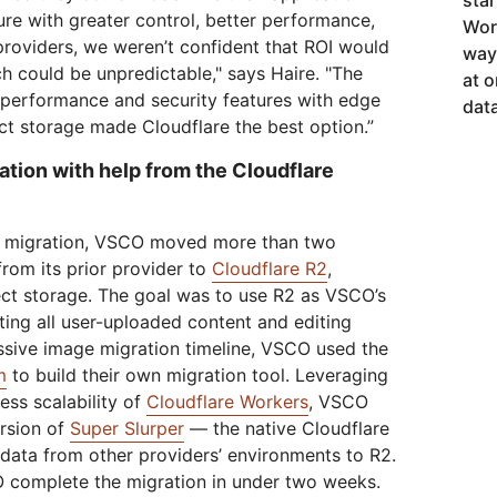
sta
ure with greater control, better performance,
Wor
providers, we weren’t confident that ROI would
way 
ch could be unpredictable," says Haire. "The
at o
r performance and security features with edge
dat
t storage made Cloudflare the best option.”
ation with help from the Cloudflare
oud migration, VSCO moved more than two
from its prior provider to
Cloudflare R2
,
ect storage. The goal was to use R2 as VSCO’s
ting all user-uploaded content and editing
sive image migration timeline, VSCO used the
m
to build their own migration tool. Leveraging
ess scalability of
Cloudflare Workers
, VSCO
rsion of
Super Slurper
— the native Cloudflare
 data from other providers’ environments to R2.
 complete the migration in under two weeks.