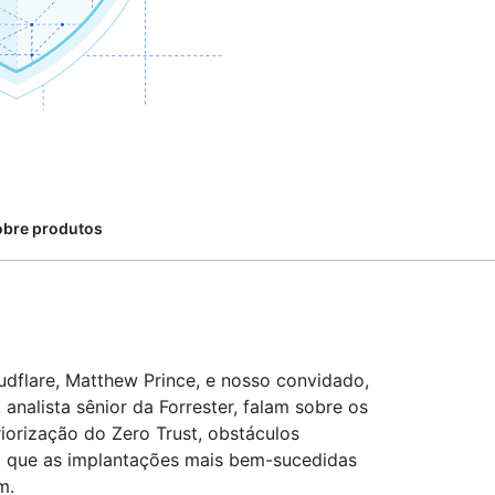
Comece a
Documentação para desenvolvedores
flare para Campanhas
Project Fair Shot
iços globais
Perdeu 
desenvolver
so liderado por especialistas
e
Discord
desenvo
Me ajude a escolher
loudforce
Radar
Tráfego da
ne
internet e
ps
esquisa e
tendências de
perações de
segurança
meaças
obre produtos
dflare, Matthew Prince, e nosso convidado,
analista sênior da Forrester, falam sobre os
iorização do Zero Trust, obstáculos
o que as implantações mais bem-sucedidas
m.