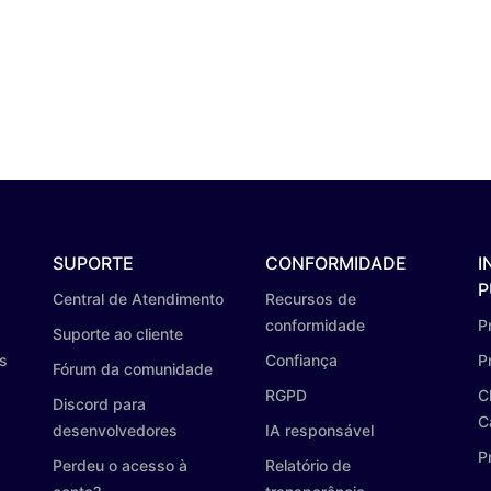
SUPORTE
CONFORMIDADE
I
P
Central de Atendimento
Recursos de
conformidade
P
Suporte ao cliente
os
Confiança
P
Fórum da comunidade
RGPD
C
Discord para
C
desenvolvedores
IA responsável
P
Perdeu o acesso à
Relatório de