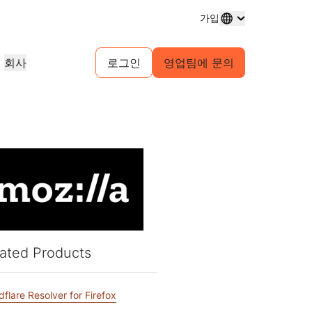
가입
회사
로그인
영업팀에 문의
도메인 등록
프로젝트 살펴보기
셀프 서비스 에이전시 프로그램
분석 보고서
도메인 구매 및 관리
고객 사례
귀사 고객을 위한 셀프서비스 계정 관
업계 연구 보고서
리
테스트 드라이브
채용 정보
 서비스
1.1.1.1
30초 이내의 AI 데모
이벤트
살펴보기
실시간 가상 워크숍
진행 중인 역할 살펴보기
피어 투 피어 포털
무료 DNS 확인자
시작을 위한 빠른 가이드
예정된 지역 이벤트
게임
네트워크 트래픽 인사이트
학습 센터
리소스
Workers Playground 탐색
신뢰, 개인정보 보호, 규
교육 도구 및 실전 활용 콘텐츠
빌드, 테스트, 배포
규제 준수 정보 및 정책
제품 가이드
파트너 검색
자
투명성
개발자 Discord
Cloudflare Powered+ 파트너와 협
의 주요 서비스 공급자
스
참조 아키텍처
정책 및 공개
커뮤니티 가입
력하여 비즈니스 역량을 강화하세요.
지원
보기
ated Products
분석 보고서
문의
구축 시작
 생성
제품 데모 및 투어
커뮤니티 포럼
문서
dflare Resolver for Firefox
계정에 접근할 수 없으
건강
글로벌 서비스