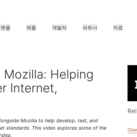
플랫폼
제품
개발자
파트너
자료
파트너 포털
업
파트너
산업 분야
충족
리소스 찾기 및 거래 등록
조직용
Cloudflare 파트너 되기
사례 연구
튜토리얼
투자자 관계
웨비나
참조 아키텍처
언론
애플리케이션 성능
네트워킹
의료
금융
보세
 만나보기
Cloudflare로 성공 추진하기
단계별 구축 튜토리얼
투자자 정보
유익한 논의
다이어그램 및 디자인 패턴
최근 뉴스 
 Mozilla: Helping
리테일
CDN
L3/4 DDoS 방어
공공 부문
보고서
블로그
r Internet,
보호, 안전
DNS
서비스형 방화벽
Cloudflare 연구의 인사이트
기술 심층 탐구 및 제품 뉴스
너
글로벌 시스템 통합업체
서비스 공급
신뢰하지 않음
규정 준수
스마트 라우팅
네트워크 상호 연결
리소스
re의 기술 파트너십과 통
대규모 디지털 변환을 원활하게 지
Cloudflare
미디어
스토리지 및 데이터베이
네트워크 최신화
정책, 프로세스, 안전
인증 및 규제
살펴보기
원
네트워크 알아
제품 가이드
Rel
Load balancing
스마트 라우팅
Images
D1
커피숍 네트워킹
참조 아키텍처
longside Mozilla to help develop, test, and
솔루션 + 제품 안내서
문서
이미지 변환, 최적화
서버리스 SQL 데이터베이스
제품 문서
개발자 
et standards. This video explores some of the
WAN 최신화
Clou
분석 보고서
Realtime
R2
rship.
정부 기관
선거