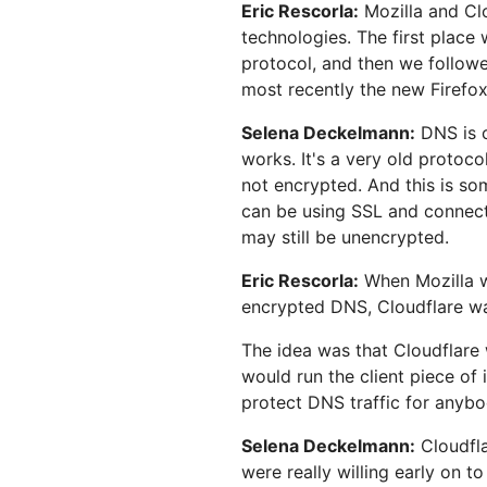
Eric Rescorla:
Mozilla and Cl
technologies. The first place
protocol, and then we follow
most recently the new Firefo
Selena Deckelmann:
DNS is c
works. It's a very old protocol,
not encrypted. And this is som
can be using SSL and connecti
may still be unencrypted.
Eric Rescorla:
When Mozilla wa
encrypted DNS, Cloudflare was
The idea was that Cloudflare 
would run the client piece of
protect DNS traffic for anyb
Selena Deckelmann:
Cloudfla
were really willing early on t