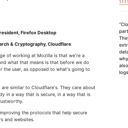
및 배
실시간 오디오/비디오 애플리케이
값비싼 송신료 없이 데이터 
1.1.
네트워크 보호
Athenian 프로젝트
Cloudflare for Campaigns
션 구축
참여
개별 요금제
요금제 비교
Cloudflare TV
Cloudforce
이벤트
“
Clo
혁신적인 시리즈 및
One
워크숍
이벤트
part
위협 연구 및 운영
esident, Firefox Desktop
R2
포스트 퀀텀 암호화
They
 저
값비싼 송신료 없이 데이터 저장
위험을 최
데이터 보호 및 규제 준수 표준 충
earch & Cryptography, Cloudflare
ext
족
데모
data
ege of working at Mozilla is that we're a
why 
 and what that means is that before we do
also
r the user, as opposed to what's going to
log
 are similar to Cloudflare's. They care about
 in a way that is secure, in a way that is
trustworthy.
improving the protocols that help secure
s and websites.