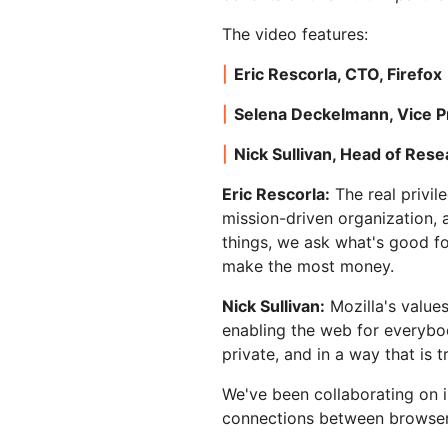
제 및 가격
Cloudflare 네트워크에서 ML 모델
서버리스 애플리케이션 구축 
웹 애플리케이션 및 API 보호
Galileo 프로젝트
실행
포
탐색
The video features:
terprise 요금제
중소기업 요금제
theNet
Eric Rescorla, CTO, Firefox
요금제 및 가격
디지털 기업을 위한
경영진 인⁠사이트
Selena Deckelmann, Vice Pr
Workers
Workers KV
AI 보안
데이터 규제 준수
서버리스 애플리케이션 구축 및 배
애플리케이션용 서버리스 키-값
I 도입
에이전틱 AI 및 생성형 AI 애플리케
규제 준수를 간소화하고 
Nick Sullivan, Head of Res
포
장소
이션 보안 강화
소화
Eric Rescorla:
The real privil
mission-driven organization,
things, we ask what's good fo
make the most money.
Nick Sullivan:
Mozilla's values
enabling the web for everybody
private, and in a way that is 
We've been collaborating on 
connections between browser