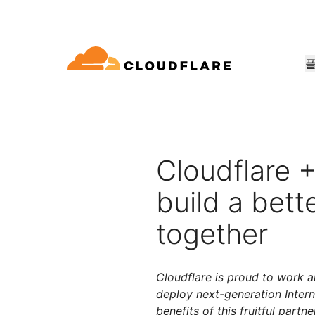
문서
참여
회사 정보
품
파트너 네트워크
우드 연결성
Enterprise
중소기
Cloudflare로 성장, 혁신, 고객 요구 
dflare의 클라우드 연결성은 60여 가지
대규모 및 중간 규모 조직
소규모 
개발자 라이브러리
데모 + 제품 투어
애플리케이션 데모
리더십
E(Cloudflare One)
애플리케이션 보안
워킹, 보⁠안, 성능 서비스를 제공합니
용
문서 및 가이드
온디맨드 제품 데모
무엇을 구축할 수 있는지 알아
Cloudflare 리더
Cloudflare +
요
ro Trust 네트워크 액세스
L7 DDoS 방어
라이브러리
build a bette
파트너십 유형
신뢰, 개인정보 
안 웹 게이트웨이
웹 애플리케이션 방화벽
유용한 가이드, 로드맵 등
제품
PowerUP 프로그램
기술 파트
together
개인정보 보호
스형 네트워크 / SD-WAN
API 보안
고객 연결성과 보안을 유지하면서
Cloudfla
인공 지능
컴퓨팅
화
보안 최신화
정책, 데이터, 보호
비즈니스 성장시키기
합 생태계 
구축
메일 보안
봇 관리
AI Gateway
Observability
VPN 교체
Cloudflare is proud to work a
참조 아키텍처
AI 애플리케이션 관찰 및 제어
로그, 메트릭, 추적
공익
기술 가이드
deploy next-generation Intern
성 보장
피싱 방어
Workers AI
Workers
benefits of this fruitful partne
인도주의