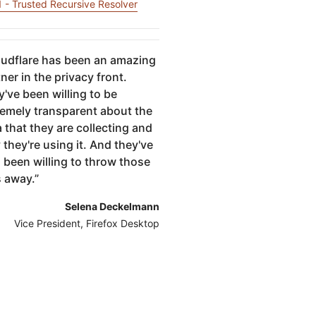
저장
1.1 - Trusted Recursive Resolver
Project Fair Shot
전문가 주도 성공
개발자 Discord
제품 추천받기
Radar
데모
웨비나
udflare has been an amazing
지원받기
인터넷 트래픽 및
보안 동향
ner in the privacy front.
've been willing to be
remely transparent about the
 요청
 that they are collecting and
they're using it. And they've
 been willing to throw those
s away.
”
Selena Deckelmann
Vice President, Firefox Desktop