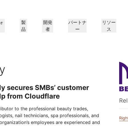
ォ
製
開発
パートナ
リソー
品
者
ー
ス
パートナーポータル
パートナー
業界
ド
リソースの検索と案件登
Cloudflareパートナーにな
プ
導入事例
チュートリアル
IR
ウェビナー
リファレンスアーキテクチャ
プレス
ケーションパフォー
ネットワーキング
録
る
ヘルスケア
1.
Cloudflareで成功を追求
段階的な構築チュートリアル
投資家情報
洞察に満ちたディスカッション
図とデザインパターン
最近のニュース
y
フ
金融サービス
小売
レイヤー3/4のDDoS攻撃対
策
ゲーミング
公共機関
レポート
ブログ
シー、安全性
Cloudflareの調査インサイト
技術的な詳細情報と製品ニュース
ly secures SMBs’ customer
Firewall as a Service
メディア
ストレージとデータベース
ートナー
グローバルシステムインテグ
サービスプロバイ
信頼
コンプライア
リソース
lp from Cloudflare
ーパートナーと
本当に価値のあるサ
レーター
、保護
ポリシー、プロセス、安全性
認定および規制
トルーティング
ネットワークインターコネ
Rel
ワークモダナイゼーション
のエコシステム
イダーのネットワー
シームレスで大規模なデジタルト
製品ガイド
Images
D1
クト
ランスフォーメーションサポート
ibutor to the professional beauty trades,
画像の変換と最適化
サーバーレスSQLデータベース
alancing
リファレンスアーキテクチ
ーショップネットワーキング
ソリューションおよび製品ガイド
ドキュメ
を作成
ists, nail technicians, spa professionals, and
スマートルーティング
Righ
製品ドキュメント
開発者向け
Realtime
アナリストレポート
organization’s employees are experienced and
ダナイゼーション
R2
リアルタイムのオーディオおよ
政府
選挙