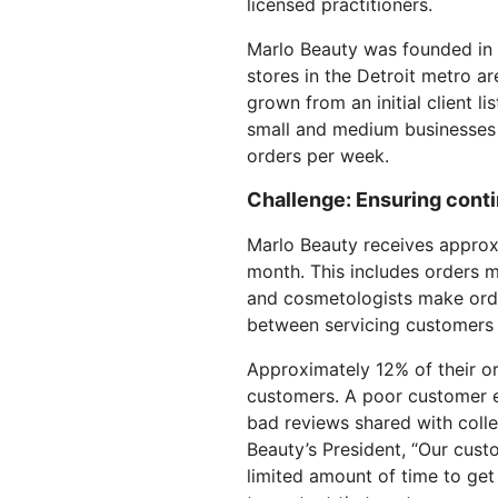
licensed practitioners.
を実行
開
プロジェクトGalil
WebアプリとAPIを保護
ネット
探求
と料金
Marlo Beauty was founded in 
stores in the Detroit metro 
theNET
rpriseプラン
中小企業向けプラン
個人向
プランと料金
デジタルエンター
grown from an initial client l
プライズに関する
small and medium businesses 
経営管理層向けイ
Workers
Workers KV
ンサイト
orders per week.
AIセキュリティ
データコンプライアンス
サーバーレスアプリの構築とデプ
アプリ用のサーバーレスkey-
エージェント型AIおよびGenAIア
ロイ
コンプライアンスの合理化とリス
valueストア
プリケーションのセキュリティ保
ク最小化
Challenge: Ensuring contin
護
Marlo Beauty receives approxim
month. This includes orders m
and cosmetologists make orde
between servicing customers o
Approximately 12% of their or
customers. A poor customer ex
bad reviews shared with coll
Beauty’s President, “Our cust
limited amount of time to get