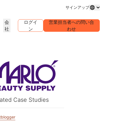
サインアップ
会
ログイ
営業担当者への問い合
社
ン
わせ
ドメイン登録
プロジェクトを詳しく見る
セルフサーブエージェンシープ
アナリストレポート
グ
メインの購入と管理
お客様事例
業界調査レポート
世界
ログラム
試験導入
キャリア
クライアントのセルフサーブアカウ
ントを管理
1.1.1
30秒でできるAIデモ
イベント
を詳しく見る
ライブバーチャルワークショップ
求人情報を確認する
リーDNSリゾルバー
始めるためのクイックガイド
今後の地域イベント
ピアツーピア（P2P）ポータル
ラーニングセンター
ネットワークのトラフィックインサ
リソース
Workers Playgroundを詳し
信頼、プライバシー、コン
イト
教育ツールとハウツーコンテンツ
く見る
イアンス
製品ガイド
構築、テスト、デプロイ
コンプライアンス情報とポリシ
ダー
ンス
透明性
リファレンスアーキテクチャ
ービスプロバ
ポリシーと開示情報
Developers Discord
パートナーの検索
ated Case Studies
クをご紹介
コミュニティに参加する
PowerUPでビジネスを強化し、
アナリストレポート
サポート
Cloudflare Powered+パートナーと
問い合わせる
ャ
ンテーション
つながりましょう。
製品デモとツアー
tblogger
ドキュメント
構築を開始する
コミュニティフォーラム
グローバルサービス
健康