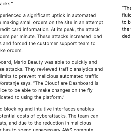
tacks.”
“
The
flui
perienced a significant uptick in automated
to 
 making small orders on the site in an attempt
the 
credit card information. At its peak, the attack
dedi
ders per minute. These attacks increased load
s and forced the customer support team to
ake orders.
oard, Marlo Beauty was able to quickly and
se attacks. They reviewed traffic analytics and
limits to prevent malicious automated traffic
Korstanje says, “The Cloudflare Dashboard is
 nice to be able to make changes on the fly
icated to using the platform.”
 blocking and intuitive interfaces enables
otential costs of cyberattacks. The team can
ats, and due to the reduction in malicious
ger has to spend unnecessary AWS compute