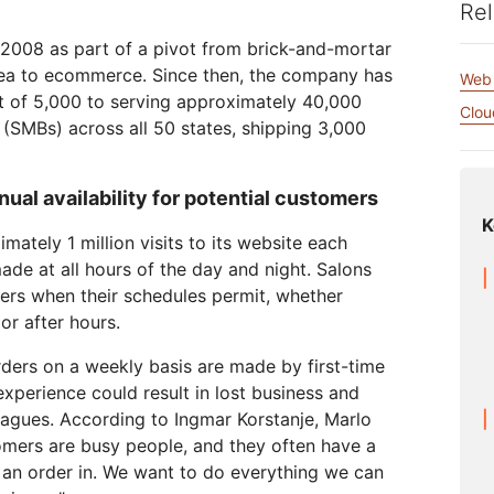
び動画アプリを構築
高額のエグレス料金なしでデー
Rel
eo
Athenianプロジェクト
Cloudflare For Campaigns
専
タを保存
ワークの保護
相談
2008 as part of a pivot from brick-and-mortar
area to ecommerce. Since then, the company has
Cloudflare TV
Cloudforce
けプラン
プランを比較する
Web 
イベント
デモ
革新的なシリーズ
ist of 5,000 to serving approximately 40,000
One
Clou
ウェビナー
とイベント
脅威のリサーチと
(SMBs) across all 50 states, shipping 3,000
R2
オペレーション
ワークショップ
ポスト量子の暗号
高額のエグレス料金なしでデータ
データの保護とコンプライアンス
保存
基準の充足
ual availability for potential customers
K
デモを依頼
ately 1 million visits to its website each
ade at all hours of the day and night. Salons
rs when their schedules permit, whether
r after hours.
ders on a weekly basis are made by first-time
perience could result in lost business and
eagues. According to Ingmar Korstanje, Marlo
omers are busy people, and they often have a
 an order in. We want to do everything we can