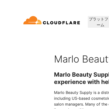
プラットフ
ーム
ドキュメンテーション
相談
会社情報
パートナーネットワーク
ィクラウド
エンタープライズ
スモールビジネス
Cloudflareで成長、革新、顧客ニーズを満
コネクティビティクラウド
大中企業向け
小規模組織向け
開発者ライブラリ
デモと製品ツアー
アプリケーションデモ
リーダーシッ
（Cloudflare One）
アプリケーションセキュリ
アプリ
たす
グ、セキュリティ、パ
ドキュメントとガイド
オンデマンドの製品デモ
構築可能なものを見る
リーダーの紹介
ティ
マンス
ビスを60以上提供し
Marlo Beaut
トラストネットワーク
セス
レイヤー7のDDoS攻撃対策
CDN
ライブラリ
パートナーのタイプ
製品
信頼、プライバ
役立つガイド、ロードマップなど
Marlo Beauty Supp
アWebゲートウェイ
Webアプリケーションファ
DNS
人工知能
コンピューティング
PowerUPプログラム
テクノロジーパ
プライバシー
イアウォール
experience with he
顧客の接続と保護を維持しつつ、
当社のテクノロジ
ポリシー、データ
ビスとしてのネットワ
スマー
ション
セキュリティモダナイゼーション
ネット
ビジネスを成長
インテグレーター
構築
AI Gateway
Observability
 SD-WAN
APIセキュリティ
について
Marlo Beauty Supply is a distr
AIアプリの監視と制御
ログ、メトリクス、トレース
Load b
VPNの代替
リファレンスアーキテクチャ
コーヒ
including US-based cosmetolog
ルセキュリティ
ボット管理
公共の利益
テクニカルガイド
Workers AI
Workers
salon managers. Many of the 
フィッシング対策
WANモ
当社のネットワークでMLモデル
サーバーレスアプリの構築と展
人道支援