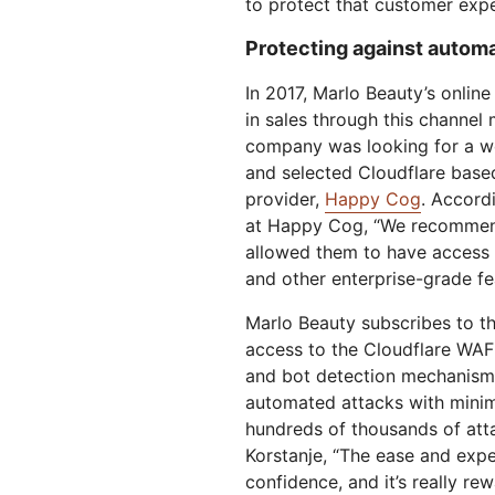
to protect that customer expe
Protecting against autom
In 2017, Marlo Beauty’s onlin
in sales through this channel
company was looking for a web
and selected Cloudflare base
provider,
Happy Cog
. Accord
at Happy Cog, “We recommend
allowed them to have access t
and other enterprise-grade fe
Marlo Beauty subscribes to th
access to the Cloudflare WAF a
and bot detection mechanism
automated attacks with minim
hundreds of thousands of att
Korstanje, “The ease and exper
confidence, and it’s really r