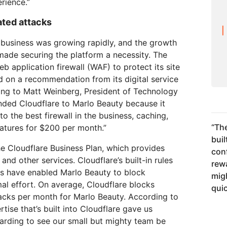
rience.”
ated attacks
e business was growing rapidly, and the growth
 made securing the platform a necessity. The
 application firewall (WAF) to protect its site
d on a recommendation from its digital service
ing to Matt Weinberg, President of Technology
ed Cloudflare to Marlo Beauty because it
o the best firewall in the business, caching,
“
The
atures for $200 per month.”
buil
e Cloudflare Business Plan, which provides
conf
nd other services. Cloudflare’s built-in rules
rew
s have enabled Marlo Beauty to block
mig
al effort. On average, Cloudflare blocks
quic
acks per month for Marlo Beauty. According to
tise that’s built into Cloudflare gave us
ewarding to see our small but mighty team be