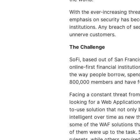
Workers AI
Workers
us
Protégete contra el phishing
Moderni
Guías técnicas
Ejecuta modelos de
Crea e implementa
Y PRECIOS
With the ever-increasing threa
aprendizaje automático en
aplicaciones sin servidor
Protege tu aplicaciones web y tus API
Protege 
nuestra red
emphasis on security has bec
 web
Planes para pequeñas
terprise
EXPLORAR
Planes indi
institutions. Any breach of se
empresas
unnerve customers.
th
PLANES Y PRECIOS
Inf
The Challenge
est
Workers
Workers KV
em
Crea e implementa aplicaciones
Almacén de clave-valor sin
SoFi, based out of San Franci
dig
sin servidor
servidor para aplicaciones
Seguridad de IA
Cumplimiento de los datos
online-first financial institut
Protege las aplicaciones de IA
Optimiza el cumplimiento
the way people borrow, spend
generativa y agéntica
normativo y minimiza el riesgo
800,000 members and have fun
Facing a constant threat from
looking for a Web Applicatio
to-use solution that not only
intelligent over time as new t
some of the WAF solutions tha
of them were up to the task.
rulesets, while others require