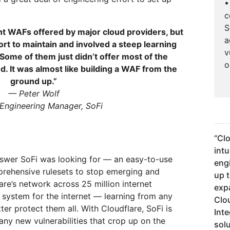
•
c
S
ent WAFs offered by major cloud providers, but
a
rt to maintain and involved a steep learning
v
Some of them just didn’t offer most of the
o
. It was almost like building a WAF from the
ground up.”
— Peter Wolf
 Engineering Manager, SoFi
“
Cl
intu
swer SoFi was looking for — an easy-to-use
eng
prehensive rulesets to stop emerging and
up 
are’s network across 25 million internet
exp
 system for the internet — learning from any
Clou
er protect them all. With Cloudflare, SoFi is
Inte
any new vulnerabilities that crop up on the
sol