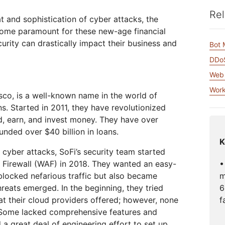
Realtime
za tu WAN
Documentación del producto
Proyecto Galileo
Proyecto Athenian
Cloudflare 
Crea aplicaciones de audio y
Rel
R2
Informes de analistas
t and sophistication of cyber attacks, the
Serv
video en tiempo real
Almacena datos sin costosa
tu red
Logro
ome paramount for these new-age financial
tarifas de salida
viduales
Compara planes
curity can drastically impact their business and
Bot
Eventos
DDoS
eNET
Cloudflare TV
Clou
Eventos
ormación
Series y eventos
One
Web 
ratégica para
innovadores
Demostraciones
Inves
R2
presas
opera
Work
Almacena datos sin costosas
Seminarios web
sco, is a well-known name in the world of
itales
sobr
tarifas de salida
Criptografía poscuántica
ions. Started in 2011, they have revolutionized
Talleres
Protege los datos y cumple con
, earn, and invest money. They have over
los estándares de cumplimiento
ded over $40 billion in loans.
normativo
K
Solicitar una dem
 cyber attacks, SoFi’s security team started
•
n Firewall (WAF) in 2018. They wanted an easy-
m
 blocked nefarious traffic but also became
6
hreats emerged. In the beginning, they tried
f
t their cloud providers offered; however, none
 Some lacked comprehensive features and
d a great deal of engineering effort to set up