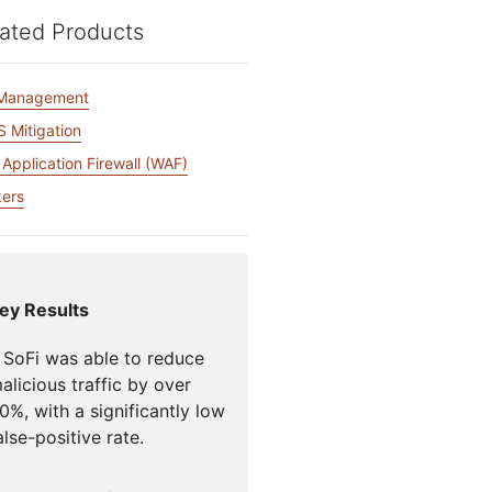
Foro de la
Documentación para desarrolladores
para campañas
Project Fair Shot
ated Products
¿Has perdid
icios globales
s
 liderado por expertos
cuenta?
 Management
Discord par
Ayúdame a elegir
 Mitigation
dforce
Radar
Tendencias del
Application Firewall (WAF)
Te 
tráfico y la
tigaciones y
seguridad en
ciones
ers
Internet
e amenazas
ey Results
o
 SoFi was able to reduce
alicious traffic by over
0%, with a significantly low
alse-positive rate.