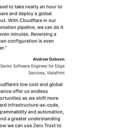
used to take nearly an hour to
pare and deploy a global
out. With Cloudflare in our
mation pipeline, we can do it
seven minutes. Reversing a
ken configuration is even
er.
”
Andrew Dobson
Senior Software Engineer for Edge
Services, VistaPrint
udflare’s low cost and global
sence offer us endless
ortunities as we shift more
ard infrastructure-as-code,
grammability and automation,
 and a greater understanding
how we can use Zero Trust to