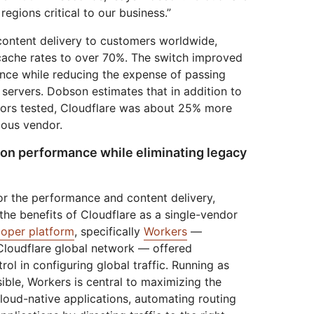
 regions critical to our business.”
content delivery to customers worldwide,
 cache rates to over 70%. The switch improved
ance while reducing the expense of passing
n servers. Dobson estimates that in addition to
dors tested, Cloudflare was about 25% more
ious vendor.
ion performance while eliminating legacy
for the performance and content delivery,
the benefits of Cloudflare as a single-vendor
loper platform
, specifically
Workers
—
Cloudflare global network — offered
rol in configuring global traffic. Running as
ible, Workers is central to maximizing the
cloud-native applications, automating routing