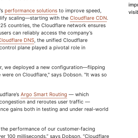
imp
’s
performance solutions
to improve speed,
visib
plify scaling—starting with the
Cloudflare CDN
.
 125 countries, the Cloudflare network ensures
l users can reliably access the company’s
loudflare DNS
, the unified Cloudflare
ontrol plane played a pivotal role in
er, we deployed a new configuration—flipping
we were on Cloudflare," says Dobson. "It was so
udflare’s
Argo Smart Routing
— which
congestion and reroutes user traffic —
nce gains both in testing and under real-world
 the performance of our customer-facing
ver 100 milliseconds,” says Dobson. “Cloudflare