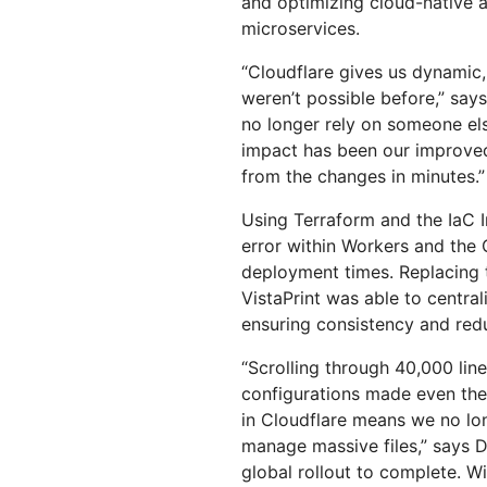
and optimizing cloud-native ap
microservices.
“Cloudflare gives us dynamic,
weren’t possible before,” sa
no longer rely on someone else
impact has been our improve
from the changes in minutes.”
Using Terraform and the IaC 
error within Workers and the 
deployment times. Replacing t
VistaPrint was able to centra
ensuring consistency and red
“Scrolling through 40,000 lin
configurations made even the 
in Cloudflare means we no lo
manage massive files,” says D
global rollout to complete. W