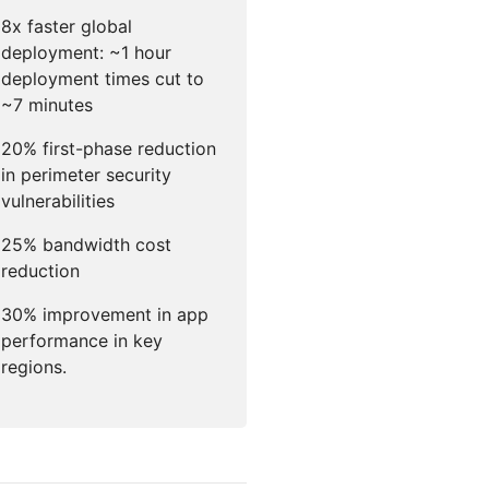
Documentación para desarrolladores
or Campaigns
Project Fair Shot
8x faster global
¿Has perdid
icios globales
cuenta?
s
deployment: ~1 hour
 guiado por expertos
deployment times cut to
Discord par
~7 minutes
Ayúdame a elegir
dforce
Radar
20% first-phase reduction
Te 
Tendencias del
tráfico y la
in perimeter security
tigaciones y
seguridad en
ciones
vulnerabilities
Internet
e amenazas
25% bandwidth cost
reduction
30% improvement in app
o
performance in key
regions.