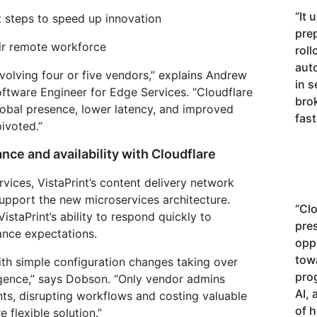
“
It 
 steps to speed up innovation
pre
ir remote workforce
roll
auto
volving four or five vendors,” explains Andrew
in 
oftware Engineer for Edge Services. “Cloudflare
bro
lobal presence, lower latency, and improved
fast
ivoted.”
nce and availability with Cloudflare
rvices, VistaPrint’s content delivery network
upport the new microservices architecture.
“
Clo
staPrint’s ability to respond quickly to
pre
ance expectations.
opp
tow
ith simple configuration changes taking over
pro
gence,” says Dobson. “Only vendor admins
AI,
ts, disrupting workflows and costing valuable
of 
 flexible solution.”