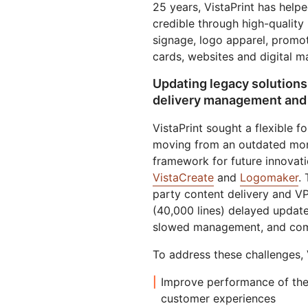
Workers AI
25 years, VistaPrint has help
Desarrolla e implementa
us
Protégete contra el phishing
Moderni
Guías técnicas
Ejecuta modelos de
aplicaciones sin servidor
credible through high-quality
Y PRECIOS
aprendizaje automático en
Protege las aplicaciones web y las API
Protege 
signage, logo apparel, promot
nuestra red
Planes para pequeñas
cards, websites and digital m
terprise
EXPLORA
Planes indi
empresas
Updating legacy solutions
th
PLANES Y PRECIOS
Inf
delivery management and
est
Workers
Workers KV
em
Desarrolla e implementa
Almacén de pares clave-val
VistaPrint sought a flexible f
dig
aplicaciones sin servidor
sin servidor para aplicacione
moving from an outdated mono
Seguridad de la IA
Conformidad de los datos
Protección de aplicaciones de IA
Mejora la conformidad y
framework for future innovatio
agéntica e IA generativa
minimiza el riesgo.
VistaCreate
and
Logomaker
.
party content delivery and V
(40,000 lines) delayed update
slowed management, and comp
To address these challenges, V
Improve performance of the
customer experiences