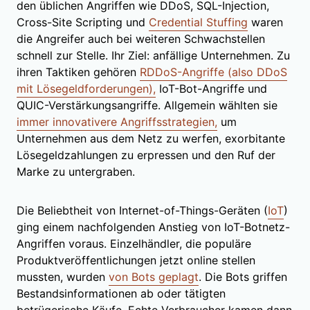
den üblichen Angriffen wie DDoS, SQL-Injection,
Cross-Site Scripting und
Credential Stuffing
waren
die Angreifer auch bei weiteren Schwachstellen
schnell zur Stelle. Ihr Ziel: anfällige Unternehmen. Zu
ihren Taktiken gehören
RDDoS-Angriffe (also DDoS
mit Lösegeldforderungen),
IoT-Bot-Angriffe und
QUIC-Verstärkungsangriffe. Allgemein wählten sie
immer innovativere Angriffsstrategien,
um
Unternehmen aus dem Netz zu werfen, exorbitante
Lösegeldzahlungen zu erpressen und den Ruf der
Marke zu untergraben.
Die Beliebtheit von Internet-of-Things-Geräten (
IoT
)
ging einem nachfolgenden Anstieg von IoT-Botnetz-
Angriffen voraus. Einzelhändler, die populäre
Produktveröffentlichungen jetzt online stellen
mussten, wurden
von Bots geplagt
. Die Bots griffen
Bestandsinformationen ab oder tätigten
betrügerische Käufe. Echte Verbraucher kamen dann