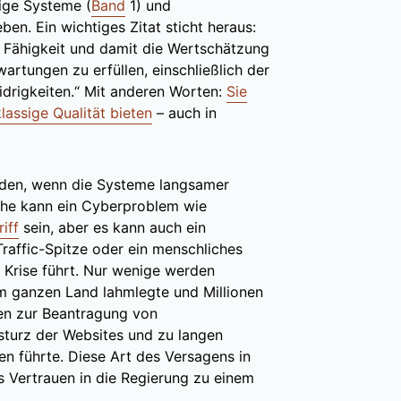
dige Systeme (
Band
1) und
en. Ein wichtiges Zitat sticht heraus:
e Fähigkeit und damit die Wertschätzung
wartungen zu erfüllen, einschließlich der
drigkeiten.“ Mit anderen Worten:
Sie
assige Qualität bieten
– auch in
rden, wenn die Systeme langsamer
che kann ein Cyberproblem wie
iff
sein, aber es kann auch ein
Traffic-Spitze oder ein menschliches
 Krise führt. Nur wenige werden
m ganzen Land lahmlegte und Millionen
en zur Beantragung von
sturz der Websites und zu langen
en führte. Diese Art des Versagens in
s Vertrauen in die Regierung zu einem