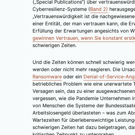
(„Special Publications“) über vertrauenswür
Cyberresilienz-Systeme (
Band 2)
herausgegeb
„Vertrauenswürdigkeit ist die nachgewiesen
einer Entität, der man vertrauen kann, die Er
Erfüllung der Erwartungen angesichts von Wi
gewinnen Vertrauen, wenn Sie konstant erstkl
schwierigen Zeiten.
Und die Zeiten können schnell schwierig we
werden oder nicht mehr reagieren. Die Ursa
Ransomware
oder ein
Denial-of-Service-Angr
betriebliches Problem wie eine unerwartete 
Versagen sein, das zu einer ausgewachsenen
vergessen, wie die Pandemie Unternehmen i
von Menschen die Systeme der Bundesstaat
Arbeitslosengeld überlasteten – was zum Ab
Wartezeiten für überlebenswichtige Leistung
schwierigen Zeiten hat dazu beigetragen, da
kritischen Zeitpunkt zu untergraben.