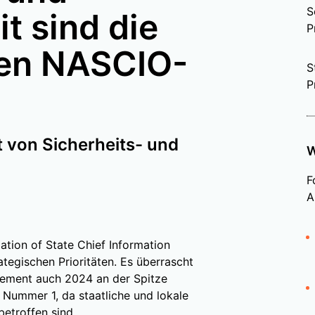
S
t sind die
P
ten NASCIO-
S
P
t von Sicherheits- und
W
F
A
iation of State Chief Information
rategischen Prioritäten. Es überrascht
gement auch 2024 an der Spitze
e Nummer 1, da staatliche und lokale
etroffen sind.