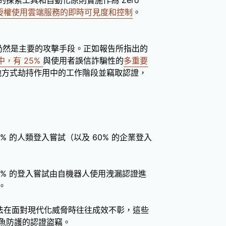
援的探索工具和自動化原則實施作為 Zero
授權使用雲端服務的即時可見度和控制
。
分仍然是主要的攻擊手段。正如報告所指出的
中，有 25%
與使用者誤信詐騙性的
多重要
他方式劫持作用中的工作階段並竊取認證，
 的人類登入嘗試（以及 60% 的企業登入
4% 的登入嘗試由自機器人使用洩漏認證進
。
方法在面對現代化威脅時往往成效不彰，這些
魚防護的認證盜竊。