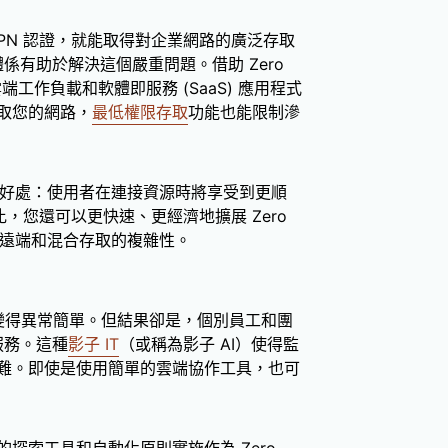
PN 認證，就能取得對企業網路的廣泛存取
全體係有助於解決這個嚴重問題。借助 Zero
端工作負載和軟體即服務 (SaaS) 應用程式
取您的網路，
最低權限存取
功能也能限制滲
好處：使用者在連接資源時將享受到更順
比，您還可以更快速、更經濟地擴展 Zero
低管理遠端和混合存取的複雜性。
）變得異常簡單。但結果卻是，個別員工和團
服務。這種
影子 IT
（或稱為影子 AI）使得監
難。即使是使用簡單的雲端協作工具，也可