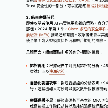
實施
雲端存取安全性代理程式 (CASB)
、AI 支
Trust 安全性的一部分，可以協助您
獲得對未經
3.
結束密碼時代
即使攻擊者使用 AI 來實施更複雜的策略，身
那樣，2024 年第 1 季，
Cisco 處理的安全事件
素驗證 (MFA)
推送通知有關。攻擊者也會以其
使企業面臨大規模資料外洩和帳戶盜用的風險。
具體而言，組織面臨多項與身分相關的挑戰：
認證再用：
根據報告中對洩漏認證的分析，46%
嘗試）涉及
洩漏認證
。
自動化認證攻擊：
對洩露認證的分析表明，9
行，這些機器人每秒可以測試數千個被盜密碼
密碼保護不足：
靜態密碼甚至基本的 MFA 
威脅包括工作階段劫持以及能繞過傳統網路釣