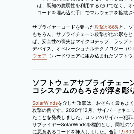
は、既知の脆弱性を利用するだけでなく、オ
コードを埋め込む手口でマルウェアを拡散さ
サプライヤーコードを狙った
攻撃が66%
と、ソ
もちろん、サプライチェーン攻撃が他の形をと
ば、安全性の喪失はマイクロチップ、ラップトッ
デバイス、オペレーショナルテクノロジー（O
ウェア
（ハードウェアに組み込まれたソフトウ
ソフトウェアサプライチェー
コシステムのもろさが浮き彫
SolarWinds
を介した攻撃は、おそらく最もよ
攻撃の例です。2020年12月、サイバーセキュリ
たことを発表しました。ロシアのサイバー犯罪者グルー
サプライヤーSolarWindsを標的とし、同社
に悪意あるコードを挿入しました。合計
1万8