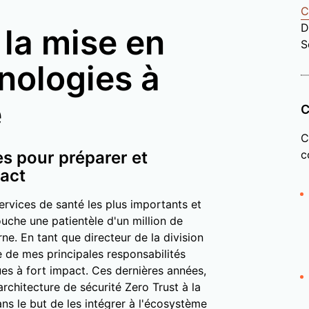
C
D
la mise en
S
nologies à
e
C
C
 pour préparer et
c
pact
ervices de santé les plus importants et
touche une patientèle d'un million de
e. En tant que directeur de la division
e de mes principales responsabilités
es à fort impact. Ces dernières années,
architecture de sécurité Zero Trust à la
ans le but de les intégrer à l'écosystème