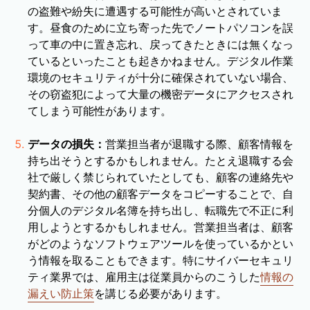
の盗難や紛失に遭遇する可能性が高いとされていま
す。昼食のために立ち寄った先でノートパソコンを誤
って車の中に置き忘れ、戻ってきたときには無くなっ
ているといったことも起きかねません。デジタル作業
環境のセキュリティが十分に確保されていない場合、
その窃盗犯によって大量の機密データにアクセスされ
てしまう可能性があります。
データの損失：
営業担当者が退職する際、顧客情報を
持ち出そうとするかもしれません。たとえ退職する会
社で厳しく禁じられていたとしても、顧客の連絡先や
契約書、その他の顧客データをコピーすることで、自
分個人のデジタル名簿を持ち出し、転職先で不正に利
用しようとするかもしれません。営業担当者は、顧客
がどのようなソフトウェアツールを使っているかとい
う情報を取ることもできます。特にサイバーセキュリ
ティ業界では、雇用主は従業員からのこうした
情報の
漏えい防止策
を講じる必要があります。