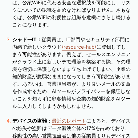
は、公衆WiFiに代わる安全な選択肢を可能にし、リス
クについての認識を高めなければなりません。さもな
くば、公衆WiFiの利便性は組織を危機にさらし続ける
ことになります。
シャドーIT：
従業員は、IT部門やセキュリティ部門に
内緒で新しいクラウド
/resource-hub/
に登録してし
まう可能性があります。例えば、セールスエンジニア
がクラウド上に新しいデモ環境を構築する際、その環
境を適切に保護しないまま立ち上げてしまい、企業の
知的財産が脆弱なままになってしまう可能性がありま
す。あるいは、営業担当者が、より良いメールの文章
を作成するため、AIツールがプライバシーを保証しな
いことを知らずに顧客情報や企業の知的財産をAIツー
ルに入力してしまうかもしれません。
デバイスの盗難：
最近のレポート
によると、デバイス
の紛失や盗難はデータ漏洩全体の17%を占めており、
移動性の高い営業担当者は他の従業員よりもデバイス