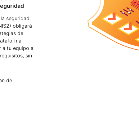
seguridad
 la seguridad
NIS2) obligará
ategias de
lataforma
 a tu equipo a
equisitos, sin
lan de