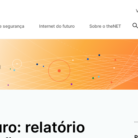
e segurança
Internet do futuro
Sobre o theNET
ro: relatório
P