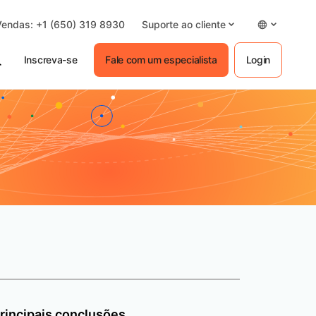
Vendas: +1 (650) 319 8930
Suporte ao cliente
Inscreva-se
Fale com um especialista
Login
rincipais conclusões