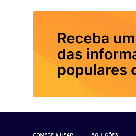
Receba um
das inform
populares d
COMECE A USAR
SOLUÇÕES