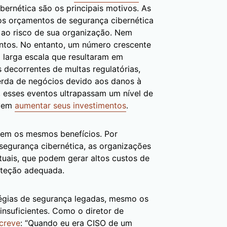
bernética são os principais motivos. As
os orçamentos de segurança cibernética
a ao risco de sua organização. Nem
entos. No entanto, um número crescente
 larga escala que resultaram em
 decorrentes de multas regulatórias,
perda de negócios devido aos danos à
, esses eventos ultrapassam um nível de
evem
aumentar seus investimentos
.
zem os mesmos benefícios. Por
segurança cibernética, as organizações
tuais, que podem gerar altos custos de
oteção adequada.
égias de segurança legadas, mesmo os
nsuficientes. Como o diretor de
creve
: “Quando eu era CISO de um