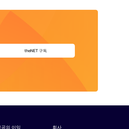
theNET 구독
공공의 이익
회사